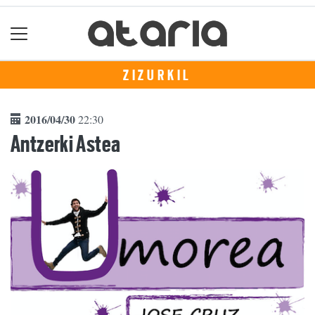
ZIZURKIL
2016/04/30
22:30
Antzerki Astea