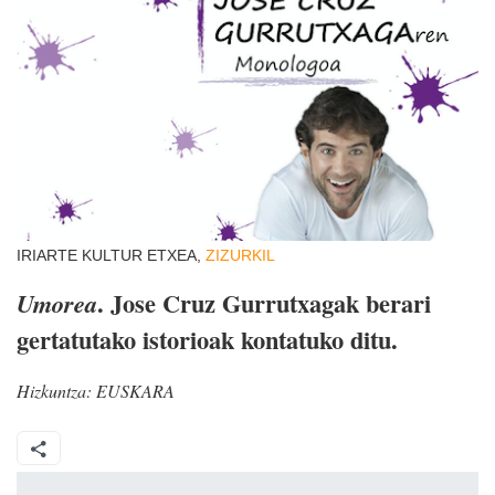
IRIARTE KULTUR ETXEA,
ZIZURKIL
. Jose Cruz Gurrutxagak berari
Umorea
gertatutako istorioak kontatuko ditu.
Hizkuntza:
EUSKARA