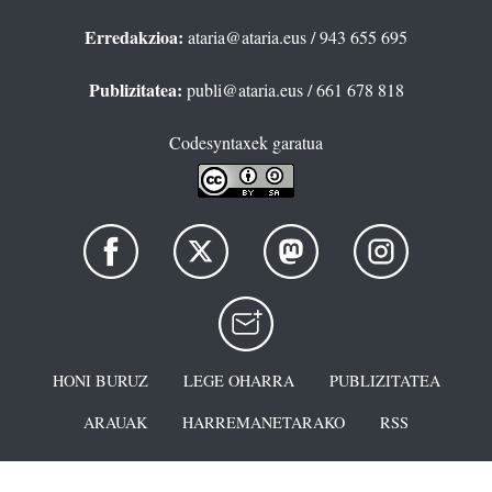
Erredakzioa:
ataria@ataria.eus
/ 943 655 695
Publizitatea:
publi@ataria.eus
/ 661 678 818
Codesyntaxek garatua
HONI BURUZ
LEGE OHARRA
PUBLIZITATEA
ARAUAK
HARREMANETARAKO
RSS