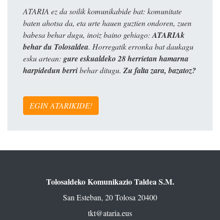
ATARIA ez da soilik komunikabide bat: komunitate
baten ahotsa da, eta urte hauen guztien ondoren, zuen
babesa behar dugu, inoiz baino gehiago:
ATARIAk
behar du Tolosaldea
. Horregatik erronka bat daukagu
esku artean:
gure eskualdeko 28 herrietan hamarna
harpidedun berri
behar ditugu.
Zu falta zara, bazatoz?
EGIN ATARIKIDE!
Tolosaldeko Komunikazio Taldea S.M.
San Esteban, 20 Tolosa 20400
tkt@ataria.eus