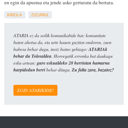
en egin da apustua eta jende asko gerturatu da bertara.
KIROLA
ZIZURKIL
ATARIA ez da soilik komunikabide bat: komunitate
baten ahotsa da, eta urte hauen guztien ondoren, zuen
babesa behar dugu, inoiz baino gehiago:
ATARIAk
behar du Tolosaldea
. Horregatik erronka bat daukagu
esku artean:
gure eskualdeko 28 herrietan hamarna
harpidedun berri
behar ditugu.
Zu falta zara, bazatoz?
EGIN ATARIKIDE!