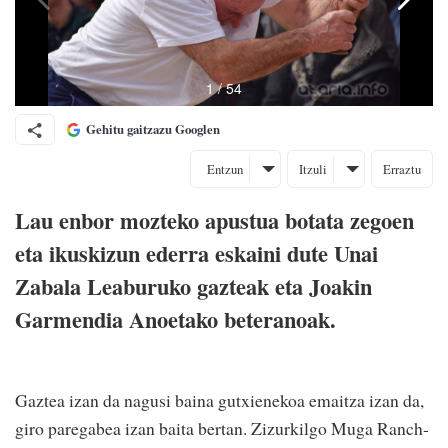
Gehitu gaitzazu Googlen
Entzun
Itzuli
Erraztu
Lau enbor mozteko apustua botata zegoen
eta ikuskizun ederra eskaini dute Unai
Zabala Leaburuko gazteak eta Joakin
Garmendia Anoetako beteranoak.
Gaztea izan da nagusi baina gutxienekoa emaitza izan da,
giro paregabea izan baita bertan. Zizurkilgo Muga Ranch-