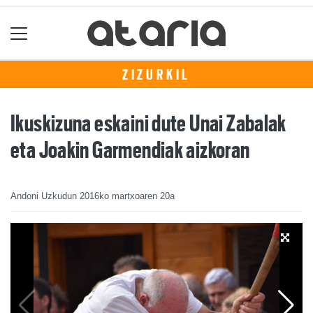
ZIZURKIL
Ikuskizuna eskaini dute Unai Zabalak
eta Joakin Garmendiak aizkoran
Andoni Uzkudun
2016ko martxoaren 20a