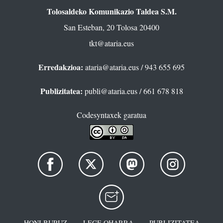
Tolosaldeko Komunikazio Taldea S.M.
San Esteban, 20 Tolosa 20400
tkt@ataria.eus
Erredakzioa:
ataria@ataria.eus
/ 943 655 695
Publizitatea:
publi@ataria.eus
/ 661 678 818
Codesyntaxek garatua
HONI BURUZ
LEGE OHARRA
PUBLIZITATEA