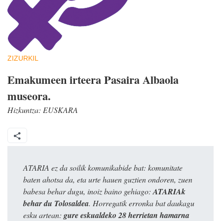
ZIZURKIL
Emakumeen irteera Pasaira Albaola
museora.
Hizkuntza:
EUSKARA
ATARIA ez da soilik komunikabide bat: komunitate
baten ahotsa da, eta urte hauen guztien ondoren, zuen
babesa behar dugu, inoiz baino gehiago:
ATARIAk
behar du Tolosaldea
. Horregatik erronka bat daukagu
esku artean:
gure eskualdeko 28 herrietan hamarna