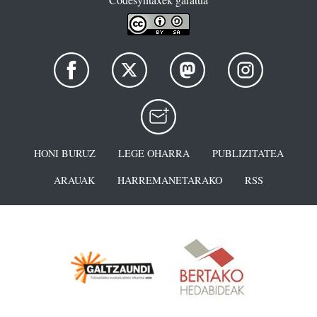
HONI BURUZ
LEGE OHARRA
PUBLIZITATEA
ARAUAK
HARREMANETARAKO
RSS