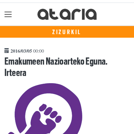
ZIZURKIL
2016/03/05
00:00
Emakumeen Nazioarteko Eguna.
Irteera