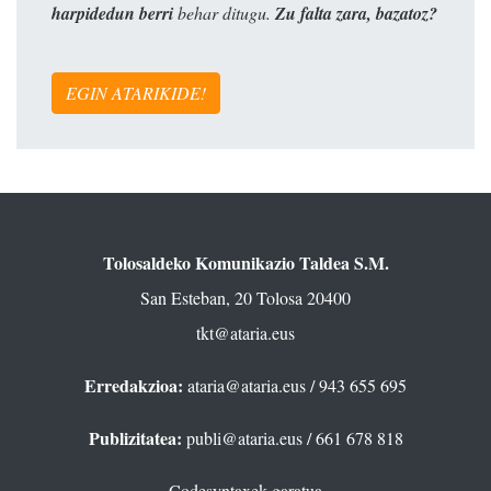
harpidedun berri
behar ditugu.
Zu falta zara, bazatoz?
EGIN ATARIKIDE!
Tolosaldeko Komunikazio Taldea S.M.
San Esteban, 20 Tolosa 20400
tkt@ataria.eus
Erredakzioa:
ataria@ataria.eus
/ 943 655 695
Publizitatea:
publi@ataria.eus
/ 661 678 818
Codesyntaxek garatua