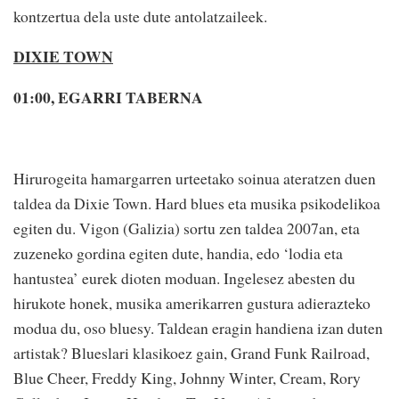
kontzertua dela uste dute antolatzaileek.
DIXIE TOWN
01:00, EGARRI TABERNA
Hirurogeita hamargarren urteetako soinua ateratzen duen
taldea da Dixie Town. Hard blues eta musika psikodelikoa
egiten du. Vigon (Galizia) sortu zen taldea 2007an, eta
zuzeneko gordina egiten dute, handia, edo ‘lodia eta
hantustea’ eurek dioten moduan. Ingelesez abesten du
hirukote honek, musika amerikarren gustura adierazteko
modua du, oso bluesy. Taldean eragin handiena izan duten
artistak? Blueslari klasikoez gain, Grand Funk Railroad,
Blue Cheer, Freddy King, Johnny Winter, Cream, Rory