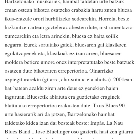
Bartzelonako musikariek, hainbat taldetan urte batzuk
eman ostean bikotea osatzeko erabakia hartu zuten bluesa
ikus-entzule orori hurbiltzeko xedearekin. Horrela, beste
hizkuntzen artean gazteleraz abesten dute, instrumentazio
xumearekin eta letra arinekin, bluesa ez baita soilik
negarra. Eurek sortutako gaiek, bluesaren gai klasikoen
egokitzapenek eta, klasikoak ez izan arren, bluesaren
moldera betiere umore onez interpretatutako beste batzuek
osatzen dute bikotearen errepertorioa. Oinarrizko
azpiegiturarekin (gitarra, aho-soinua eta ahotsa). 2001ean
bat-batean azaldu ziren arte deus ez genekien haien
inguruan. Bluesetik abiatuta era guztietako eraginek
blaitutako errepertorioa erakusten dute. Txus Blues 90.
urte hasieratik ari da jotzen, Bartzelonako hainbat
taldetako kidea izan da; besteak beste: Impàs, La Nau
Blues Band... Jose Bluefinger oso gazterik hasi zen gitarra