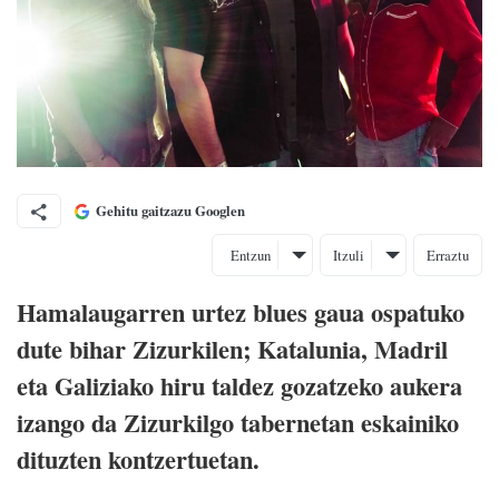
Gehitu gaitzazu Googlen
Entzun
Itzuli
Erraztu
Hamalaugarren urtez blues gaua ospatuko
dute bihar Zizurkilen; Katalunia, Madril
eta Galiziako hiru taldez gozatzeko aukera
izango da Zizurkilgo tabernetan eskainiko
dituzten kontzertuetan.