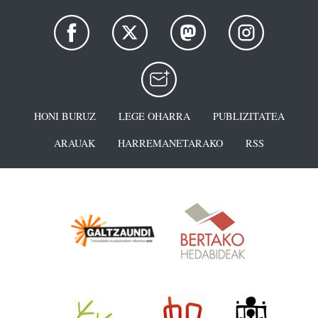
HONI BURUZ
LEGE OHARRA
PUBLIZITATEA
ARAUAK
HARREMANETARAKO
RSS