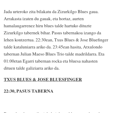
Jada urteroko zita bilakatu da Zizurkilgo Blues gaua.
Arrakasta izaten du gauak, eta hortaz, aurten
hamalaugarrenez hiru blues talde hartuko dituzte
Zizurkilgo tabernek bihar. Pasus tabernakoa izango da
lehen kontzertua. 22:30ean, Txus Blues & Jose Bluefinger
talde kataluniarra ariko da. 23:45ean hasita, Atxulondo
tabernan Julian Maeso Blues Trio talde madrildarra. Eta
01:00etan Egarri tabernan rocka eta bluesa nahasten
dituen talde galiziarra ariko da.
TXUS BLUES & JOSE BLUESFINGER
22:30, PASUS TABERNA