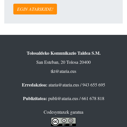
EGIN ATARIKIDE!
Tolosaldeko Komunikazio Taldea S.M.
San Esteban, 20 Tolosa 20400
tkt@ataria.eus
Erredakzioa:
ataria@ataria.eus
/ 943 655 695
Publizitatea:
publi@ataria.eus
/ 661 678 818
Codesyntaxek garatua