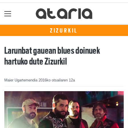
ZIZURKIL
Larunbat gauean blues doinuek
hartuko dute Zizurkil
Maier Ugartemendia
2016ko otsailaren 12a