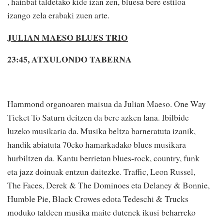
, hainbat taldetako kide izan zen, bluesa bere estiloa
izango zela erabaki zuen arte.
JULIAN MAESO BLUES TRIO
23:45, ATXULONDO TABERNA
Hammond organoaren maisua da Julian Maeso. One Way
Ticket To Saturn deitzen da bere azken lana. Ibilbide
luzeko musikaria da. Musika beltza barneratuta izanik,
handik abiatuta 70eko hamarkadako blues musikara
hurbiltzen da. Kantu berrietan blues-rock, country, funk
eta jazz doinuak entzun daitezke. Traffic, Leon Russel,
The Faces, Derek & The Dominoes eta Delaney & Bonnie,
Humble Pie, Black Crowes edota Tedeschi & Trucks
moduko taldeen musika maite dutenek ikusi beharreko