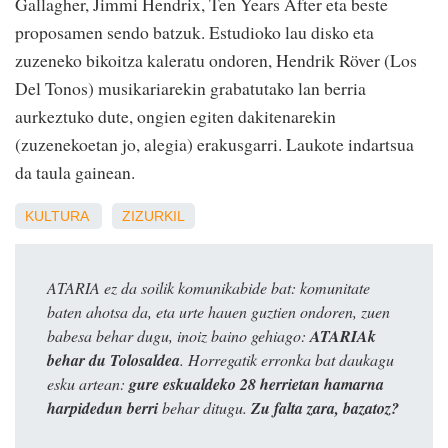
Gallagher, Jimmi Hendrix, Ten Years After eta beste
proposamen sendo batzuk. Estudioko lau disko eta
zuzeneko bikoitza kaleratu ondoren, Hendrik Röver (Los
Del Tonos) musikariarekin grabatutako lan berria
aurkeztuko dute, ongien egiten dakitenarekin
(zuzenekoetan jo, alegia) erakusgarri. Laukote indartsua
da taula gainean.
KULTURA
ZIZURKIL
ATARIA ez da soilik komunikabide bat: komunitate
baten ahotsa da, eta urte hauen guztien ondoren, zuen
babesa behar dugu, inoiz baino gehiago:
ATARIAk
behar du Tolosaldea
. Horregatik erronka bat daukagu
esku artean:
gure eskualdeko 28 herrietan hamarna
harpidedun berri
behar ditugu.
Zu falta zara, bazatoz?