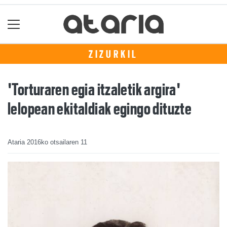
ZIZURKIL
'Torturaren egia itzaletik argira'
lelopean ekitaldiak egingo dituzte
Ataria
2016ko otsailaren 11