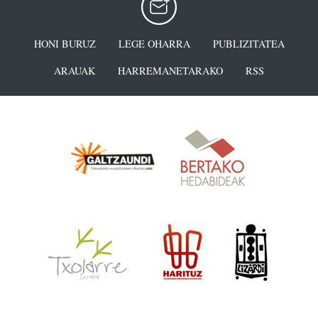
HONI BURUZ
LEGE OHARRA
PUBLIZITATEA
ARAUAK
HARREMANETARAKO
RSS