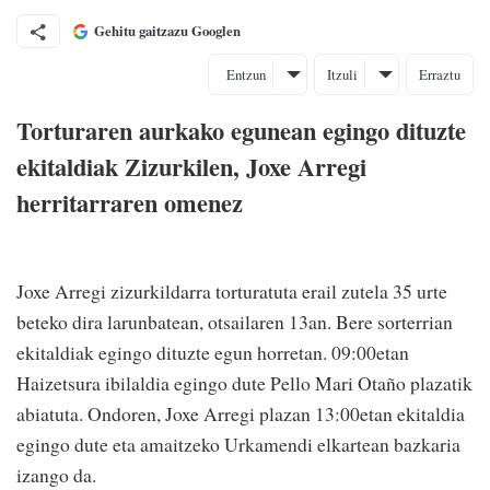
Gehitu gaitzazu Googlen
Entzun
Itzuli
Erraztu
Torturaren aurkako egunean egingo dituzte
ekitaldiak Zizurkilen, Joxe Arregi
herritarraren omenez
Joxe Arregi zizurkildarra torturatuta erail zutela 35 urte
beteko dira larunbatean, otsailaren 13an. Bere sorterrian
ekitaldiak egingo dituzte egun horretan. 09:00etan
Haizetsura ibilaldia egingo dute Pello Mari Otaño plazatik
abiatuta. Ondoren, Joxe Arregi plazan 13:00etan ekitaldia
egingo dute eta amaitzeko Urkamendi elkartean bazkaria
izango da.