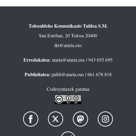
Tolosaldeko Komunikazio Taldea S.M.
San Esteban, 20 Tolosa 20400
tkt@ataria.eus
Erredakzioa:
ataria@ataria.eus
/ 943 655 695
Publizitatea:
publi@ataria.eus
/ 661 678 818
Codesyntaxek garatua