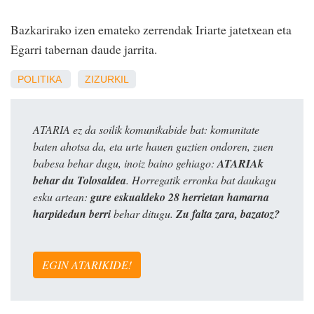
Bazkarirako izen emateko zerrendak Iriarte jatetxean eta
Egarri tabernan daude jarrita.
POLITIKA
ZIZURKIL
ATARIA ez da soilik komunikabide bat: komunitate
baten ahotsa da, eta urte hauen guztien ondoren, zuen
babesa behar dugu, inoiz baino gehiago:
ATARIAk
behar du Tolosaldea
. Horregatik erronka bat daukagu
esku artean:
gure eskualdeko 28 herrietan hamarna
harpidedun berri
behar ditugu.
Zu falta zara, bazatoz?
EGIN ATARIKIDE!