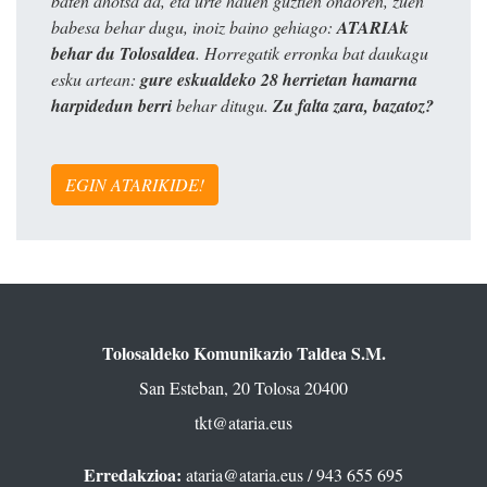
baten ahotsa da, eta urte hauen guztien ondoren, zuen
babesa behar dugu, inoiz baino gehiago:
ATARIAk
behar du Tolosaldea
. Horregatik erronka bat daukagu
esku artean:
gure eskualdeko 28 herrietan hamarna
harpidedun berri
behar ditugu.
Zu falta zara, bazatoz?
EGIN ATARIKIDE!
Tolosaldeko Komunikazio Taldea S.M.
San Esteban, 20 Tolosa 20400
tkt@ataria.eus
Erredakzioa:
ataria@ataria.eus
/ 943 655 695