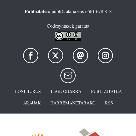
Publizitatea:
publi@ataria.eus
/ 661 678 818
Codesyntaxek garatua
HONI BURUZ
LEGE OHARRA
PUBLIZITATEA
ARAUAK
HARREMANETARAKO
RSS