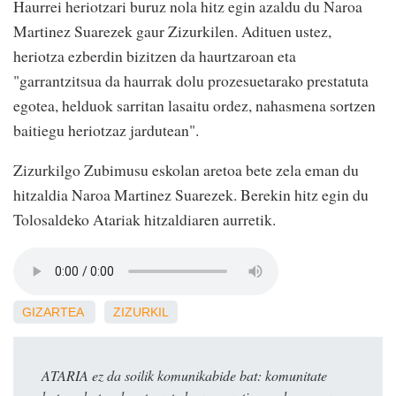
Haurrei heriotzari buruz nola hitz egin azaldu du Naroa
Martinez Suarezek gaur Zizurkilen. Adituen ustez,
heriotza ezberdin bizitzen da haurtzaroan eta
"garrantzitsua da haurrak dolu prozesuetarako prestatuta
egotea, helduok sarritan lasaitu ordez, nahasmena sortzen
baitiegu heriotzaz jardutean".
Zizurkilgo Zubimusu eskolan aretoa bete zela eman du
hitzaldia Naroa Martinez Suarezek. Berekin hitz egin du
Tolosaldeko Atariak hitzaldiaren aurretik.
GIZARTEA
ZIZURKIL
ATARIA ez da soilik komunikabide bat: komunitate