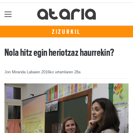
ZIZURKIL
Nola hitz egin heriotzaz haurrekin?
Jon Miranda Labaien
2016ko urtarrilaren 28a