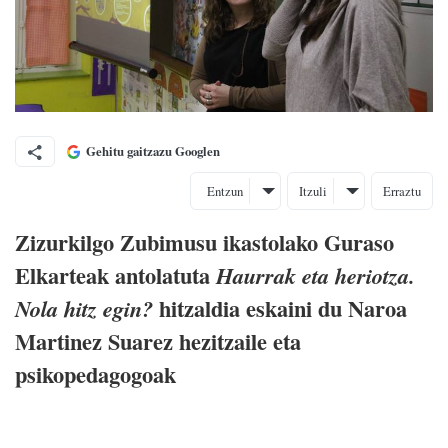
Gehitu gaitzazu Googlen
Entzun
Itzuli
Erraztu
Zizurkilgo Zubimusu ikastolako Guraso
Elkarteak antolatuta
Haurrak eta heriotza.
hitzaldia eskaini du Naroa
Nola hitz egin?
Martinez Suarez hezitzaile eta
psikopedagogoak