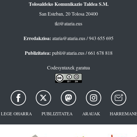
Tolosaldeko Komunikazio Taldea S.M.
San Esteban, 20 Tolosa 20400
tkt@ataria.eus
Erredakzioa:
ataria@ataria.eus
/ 943 655 695
Publizitatea:
publi@ataria.eus
/ 661 678 818
Codesyntaxek garatua
LEGE OHARRA
PUBLIZITATEA
ARAUAK
HARREMANE