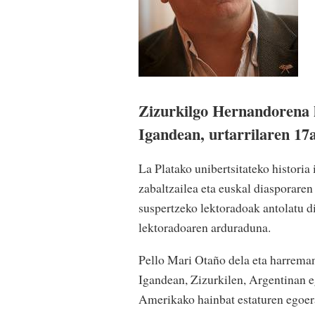
Zizurkilgo Hernandorena k
Igandean, urtarrilaren 17a
La Platako unibertsitateko historia
zabaltzailea eta euskal diasporaren
suspertzeko lektoradoak antolatu 
lektoradoaren arduraduna.
Pello Mari Otaño dela eta harrema
Igandean, Zizurkilen, Argentinan e
Amerikako hainbat estaturen egoera