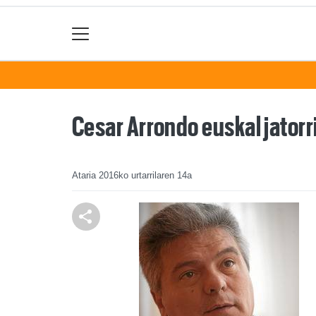
Cesar Arrondo euskal jatorr
Ataria
2016ko urtarrilaren 14a