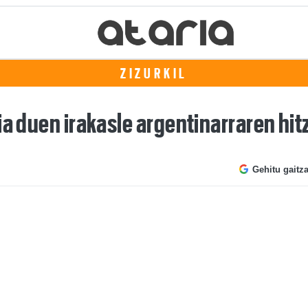
ZIZURKIL
ia duen irakasle argentinarraren hit
Gehitu gaitz