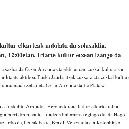
ultur elkarteak antolatu du solasaldia.
n, 12:00etan, Iriarte kultur etxean izango da
 irakaslea da Cesar Arrondo eta aldi berean euskal kulturaren
 militante aktiboa. Eusko Jaurlaritzak euskara eta euskal kultur
ditu munduan zehar eta Cesar Arrondo da La Platako
n estuak ditu Arrondok Hernandorena kultur elkartearekin.
gin berri diren hauteskundeen balorazioa egingo du eta Hego
z ariko da, beteak beste, Brasil, Venezuela eta Kolonbiako