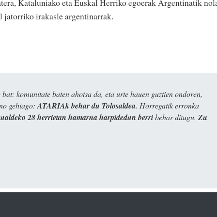
atera, Kataluniako eta Euskal Herriko egoerak Argentinatik nol
 jatorriko irakasle argentinarrak.
bat: komunitate baten ahotsa da, eta urte hauen guztien ondoren,
ino gehiago:
ATARIAk behar du Tolosaldea
. Horregatik erronka
kualdeko 28 herrietan hamarna harpidedun berri
behar ditugu.
Zu