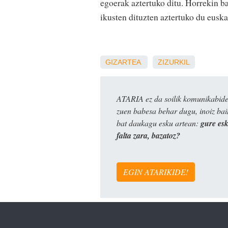
egoerak aztertuko ditu. Horrekin b
ikusten dituzten aztertuko du euskal
GIZARTEA
ZIZURKIL
ATARIA ez da soilik komunikabide 
zuen babesa behar dugu, inoiz ba
bat daukagu esku artean:
gure es
falta zara, bazatoz?
EGIN ATARIKIDE!