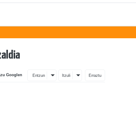
zaldia
azu Googlen
Entzun
Itzuli
Erraztu