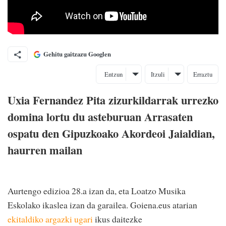
Gehitu gaitzazu Googlen
Entzun
Itzuli
Erraztu
Uxia Fernandez Pita zizurkildarrak urrezko
domina lortu du asteburuan Arrasaten
ospatu den Gipuzkoako Akordeoi Jaialdian,
haurren mailan
Aurtengo edizioa 28.a izan da, eta Loatzo Musika
Eskolako ikaslea izan da garailea. Goiena.eus atarian
ekitaldiko argazki ugari
ikus daitezke