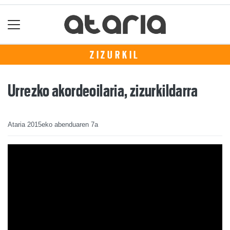
ZIZURKIL
Urrezko akordeoilaria, zizurkildarra
Ataria
2015eko abenduaren 7a