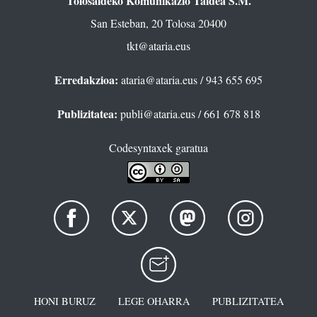
Tolosaldeko Komunikazio Taldea S.M.
San Esteban, 20 Tolosa 20400
tkt@ataria.eus
Erredakzioa:
ataria@ataria.eus
/ 943 655 695
Publizitatea:
publi@ataria.eus
/ 661 678 818
Codesyntaxek garatua
HONI BURUZ
LEGE OHARRA
PUBLIZITATEA