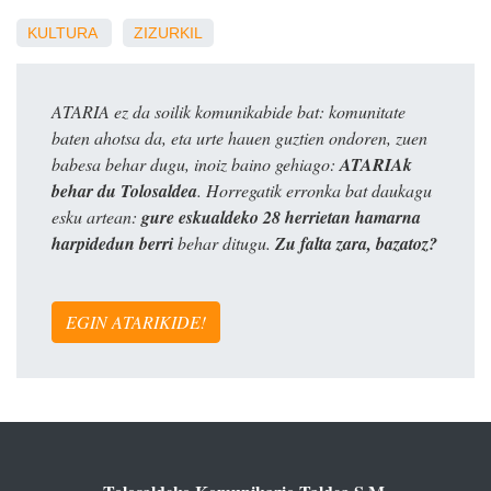
KULTURA
ZIZURKIL
ATARIA ez da soilik komunikabide bat: komunitate
baten ahotsa da, eta urte hauen guztien ondoren, zuen
babesa behar dugu, inoiz baino gehiago:
ATARIAk
behar du Tolosaldea
. Horregatik erronka bat daukagu
esku artean:
gure eskualdeko 28 herrietan hamarna
harpidedun berri
behar ditugu.
Zu falta zara, bazatoz?
EGIN ATARIKIDE!