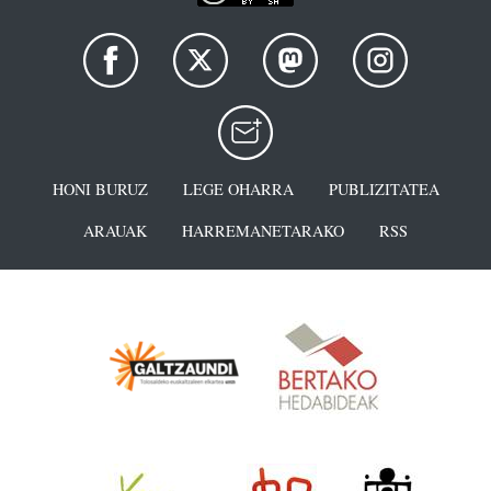
HONI BURUZ
LEGE OHARRA
PUBLIZITATEA
ARAUAK
HARREMANETARAKO
RSS