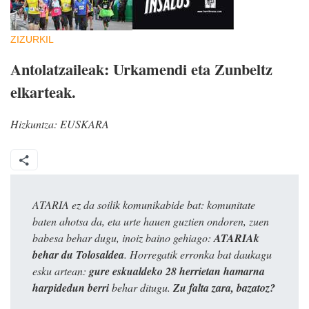
ZIZURKIL
Antolatzaileak: Urkamendi eta Zunbeltz
elkarteak.
Hizkuntza:
EUSKARA
ATARIA ez da soilik komunikabide bat: komunitate
baten ahotsa da, eta urte hauen guztien ondoren, zuen
babesa behar dugu, inoiz baino gehiago:
ATARIAk
behar du Tolosaldea
. Horregatik erronka bat daukagu
esku artean:
gure eskualdeko 28 herrietan hamarna
harpidedun berri
behar ditugu.
Zu falta zara, bazatoz?