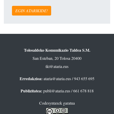
EGIN ATARIKIDE!
Tolosaldeko Komunikazio Taldea S.M.
San Esteban, 20 Tolosa 20400
tkt@ataria.eus
Erredakzioa:
ataria@ataria.eus
/ 943 655 695
Publizitatea:
publi@ataria.eus
/ 661 678 818
Codesyntaxek garatua