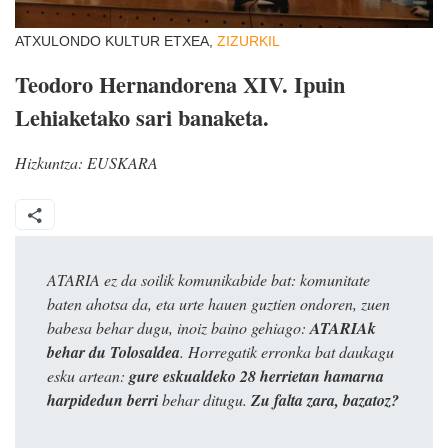
ATXULONDO KULTUR ETXEA,
ZIZURKIL
Teodoro Hernandorena XIV. Ipuin
Lehiaketako sari banaketa.
Hizkuntza:
EUSKARA
ATARIA ez da soilik komunikabide bat: komunitate
baten ahotsa da, eta urte hauen guztien ondoren, zuen
babesa behar dugu, inoiz baino gehiago:
ATARIAk
behar du Tolosaldea
. Horregatik erronka bat daukagu
esku artean:
gure eskualdeko 28 herrietan hamarna
harpidedun berri
behar ditugu.
Zu falta zara, bazatoz?