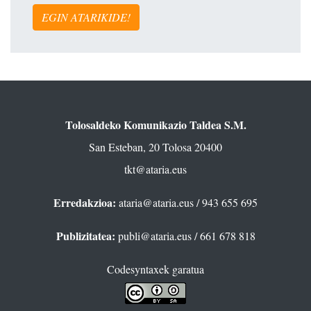
EGIN ATARIKIDE!
Tolosaldeko Komunikazio Taldea S.M.
San Esteban, 20 Tolosa 20400
tkt@ataria.eus
Erredakzioa:
ataria@ataria.eus
/ 943 655 695
Publizitatea:
publi@ataria.eus
/ 661 678 818
Codesyntaxek garatua