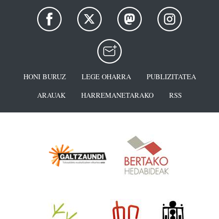
HONI BURUZ
LEGE OHARRA
PUBLIZITATEA
ARAUAK
HARREMANETARAKO
RSS