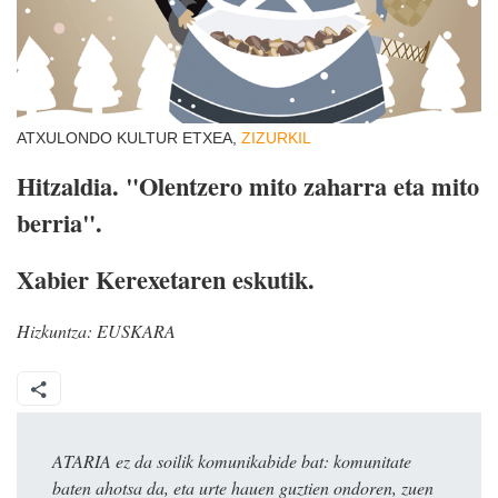
ATXULONDO KULTUR ETXEA,
ZIZURKIL
Hitzaldia. "Olentzero mito zaharra eta mito
berria".
Xabier Kerexetaren eskutik.
Hizkuntza:
EUSKARA
ATARIA ez da soilik komunikabide bat: komunitate
baten ahotsa da, eta urte hauen guztien ondoren, zuen