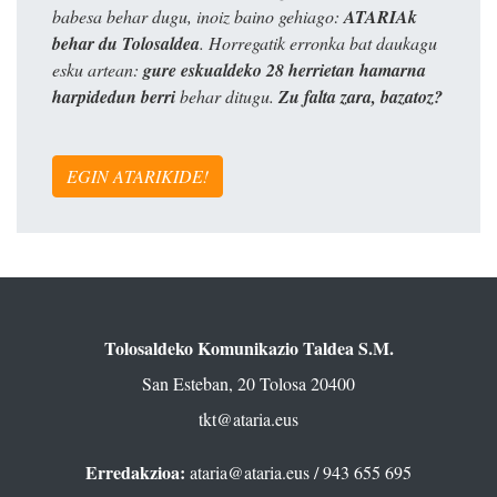
babesa behar dugu, inoiz baino gehiago:
ATARIAk
behar du Tolosaldea
. Horregatik erronka bat daukagu
esku artean:
gure eskualdeko 28 herrietan hamarna
harpidedun berri
behar ditugu.
Zu falta zara, bazatoz?
EGIN ATARIKIDE!
Tolosaldeko Komunikazio Taldea S.M.
San Esteban, 20 Tolosa 20400
tkt@ataria.eus
Erredakzioa:
ataria@ataria.eus
/ 943 655 695