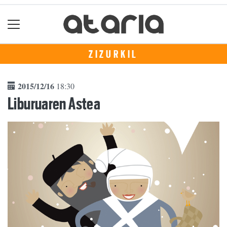
ZIZURKIL
2015/12/16
18:30
Liburuaren Astea