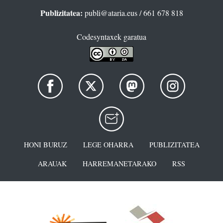
Publizitatea:
publi@ataria.eus
/ 661 678 818
Codesyntaxek garatua
HONI BURUZ
LEGE OHARRA
PUBLIZITATEA
ARAUAK
HARREMANETARAKO
RSS