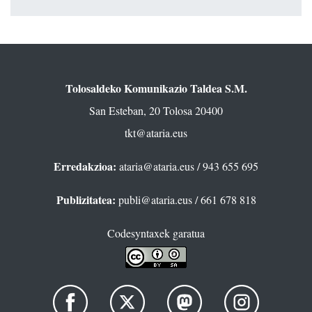
Tolosaldeko Komunikazio Taldea S.M.
San Esteban, 20 Tolosa 20400
tkt@ataria.eus
Erredakzioa:
ataria@ataria.eus
/ 943 655 695
Publizitatea:
publi@ataria.eus
/ 661 678 818
Codesyntaxek garatua