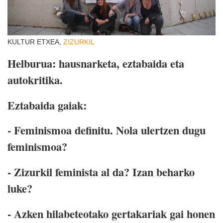
KULTUR ETXEA,
ZIZURKIL
Helburua: hausnarketa, eztabaida eta
autokritika.
Eztabaida gaiak:
- Feminismoa definitu. Nola ulertzen dugu
feminismoa?
- Zizurkil feminista al da? Izan beharko
luke?
- Azken hilabeteotako gertakariak gai honen