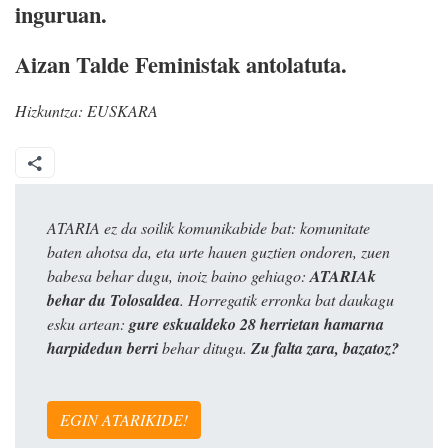
inguruan.
Aizan Talde Feministak antolatuta.
Hizkuntza:
EUSKARA
ATARIA ez da soilik komunikabide bat: komunitate
baten ahotsa da, eta urte hauen guztien ondoren, zuen
babesa behar dugu, inoiz baino gehiago:
ATARIAk
behar du Tolosaldea
. Horregatik erronka bat daukagu
esku artean:
gure eskualdeko 28 herrietan hamarna
harpidedun berri
behar ditugu.
Zu falta zara, bazatoz?
EGIN ATARIKIDE!