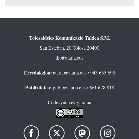
Tolosaldeko Komunikazio Taldea S.M.
San Esteban, 20 Tolosa 20400
tkt@ataria.eus
Erredakzioa:
ataria@ataria.eus
/ 943 655 695
Publizitatea:
publi@ataria.eus
/ 661 678 818
Codesyntaxek garatua