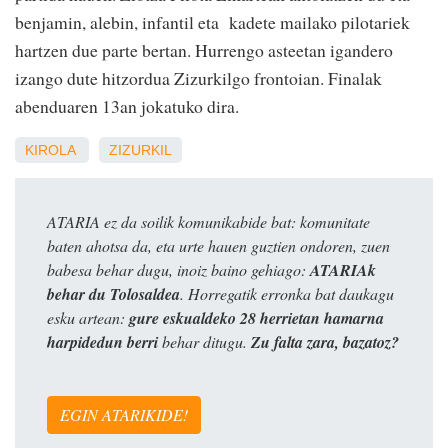
benjamin, alebin, infantil eta kadete mailako pilotariek
hartzen due parte bertan. Hurrengo asteetan igandero
izango dute hitzordua Zizurkilgo frontoian. Finalak
abenduaren 13an jokatuko dira.
KIROLA
ZIZURKIL
ATARIA ez da soilik komunikabide bat: komunitate
baten ahotsa da, eta urte hauen guztien ondoren, zuen
babesa behar dugu, inoiz baino gehiago:
ATARIAk
behar du Tolosaldea
. Horregatik erronka bat daukagu
esku artean:
gure eskualdeko 28 herrietan hamarna
harpidedun berri
behar ditugu.
Zu falta zara, bazatoz?
EGIN ATARIKIDE!