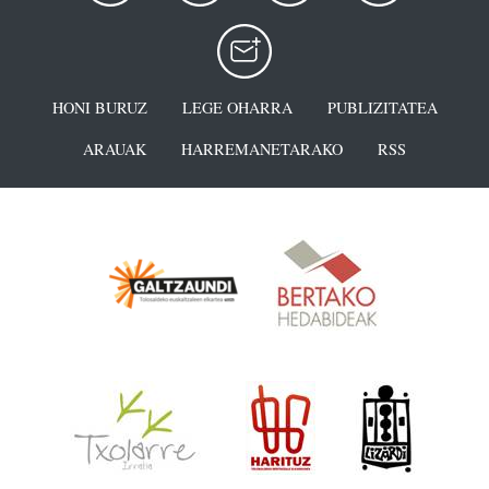
HONI BURUZ
LEGE OHARRA
PUBLIZITATEA
ARAUAK
HARREMANETARAKO
RSS