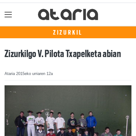
ZIZURKIL
Zizurkilgo V. Pilota Txapelketa abian
Ataria
2015eko urriaren 12a