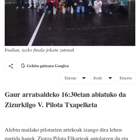
Irudian, iazko finala jokatu zutenak
Gehitu gaitzazu Googlen
Entzun
Itzuli
Erraztu
Gaur arratsaldeko 16:30etan abiatuko da
Zizurkilgo V. Pilota Txapelketa
Alebin mailako pilotarien artekoak izango dira lehen
partida hauek. Ziotza Pilota Elkarteak antolatzen du eta