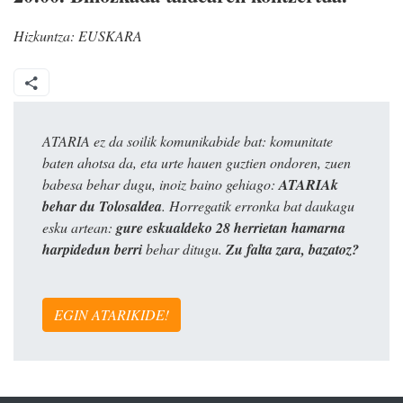
Hizkuntza:
EUSKARA
ATARIA ez da soilik komunikabide bat: komunitate
baten ahotsa da, eta urte hauen guztien ondoren, zuen
babesa behar dugu, inoiz baino gehiago:
ATARIAk
behar du Tolosaldea
. Horregatik erronka bat daukagu
esku artean:
gure eskualdeko 28 herrietan hamarna
harpidedun berri
behar ditugu.
Zu falta zara, bazatoz?
EGIN ATARIKIDE!