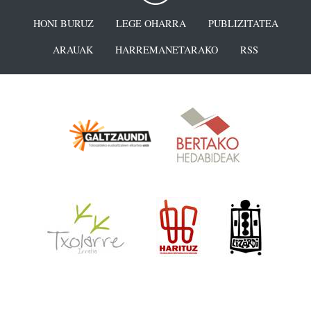
HONI BURUZ
LEGE OHARRA
PUBLIZITATEA
ARAUAK
HARREMANETARAKO
RSS