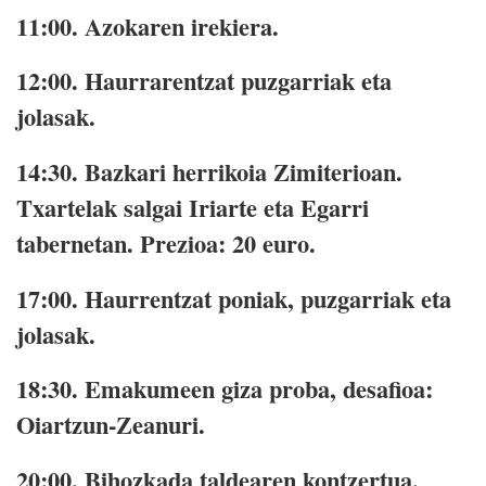
11:00.
Azokaren irekiera.
12:00.
Haurrarentzat puzgarriak eta
jolasak.
14:30.
Bazkari herrikoia Zimiterioan.
Txartelak salgai Iriarte eta Egarri
tabernetan. Prezioa: 20 euro.
17:00.
Haurrentzat poniak, puzgarriak eta
jolasak.
18:30.
Emakumeen giza proba, desafioa:
Oiartzun-Zeanuri.
20:00.
Bihozkada taldearen kontzertua.