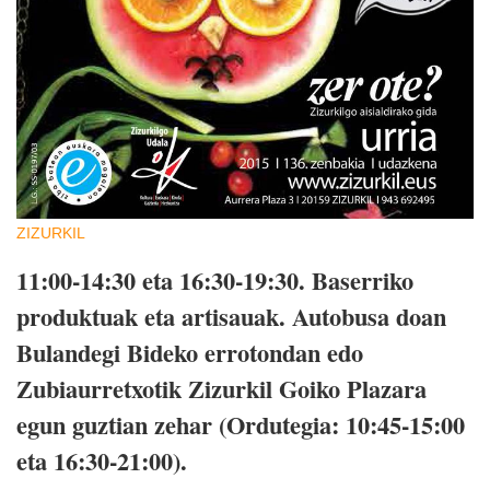
ZIZURKIL
11:00-14:30 eta 16:30-19:30.
Baserriko
produktuak eta artisauak. Autobusa doan
Bulandegi Bideko errotondan edo
Zubiaurretxotik Zizurkil Goiko Plazara
egun guztian zehar (Ordutegia: 10:45-15:00
eta 16:30-21:00).