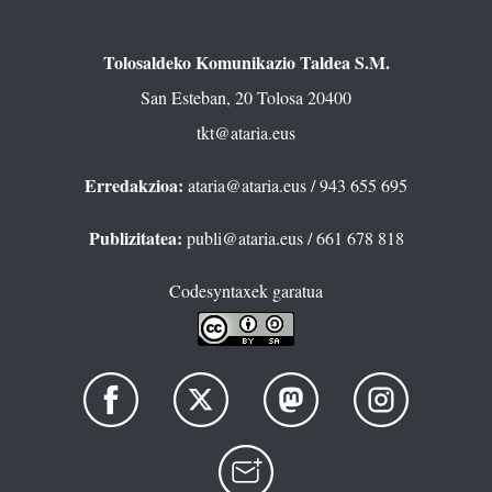
Tolosaldeko Komunikazio Taldea S.M.
San Esteban, 20 Tolosa 20400
tkt@ataria.eus
Erredakzioa:
ataria@ataria.eus
/ 943 655 695
Publizitatea:
publi@ataria.eus
/ 661 678 818
Codesyntaxek garatua