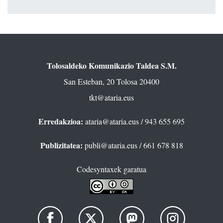
Tolosaldeko Komunikazio Taldea S.M.
San Esteban, 20 Tolosa 20400
tkt@ataria.eus
Erredakzioa:
ataria@ataria.eus
/ 943 655 695
Publizitatea:
publi@ataria.eus
/ 661 678 818
Codesyntaxek garatua