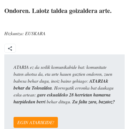
Ondoren. Laiotz taldea goizaldera arte.
Hizkuntza:
EUSKARA
ATARIA ez da soilik komunikabide bat: komunitate
baten ahotsa da, eta urte hauen guztien ondoren, zuen
babesa behar dugu, inoiz baino gehiago:
ATARIAk
behar du Tolosaldea
. Horregatik erronka bat daukagu
esku artean:
gure eskualdeko 28 herrietan hamarna
harpidedun berri
behar ditugu.
Zu falta zara, bazatoz?
EGIN ATARIKIDE!