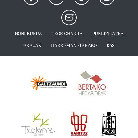
HONI BURUZ
LEGE OHARRA
PUBLIZITATEA
ARAUAK
HARREMANETARAKO
RSS