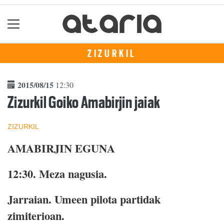
ZIZURKIL
2015/08/15
12:30
Zizurkil Goiko Amabirjin jaiak
ZIZURKIL
AMABIRJIN EGUNA
12:30. Meza nagusia.
Jarraian. Umeen pilota partidak
zimiterioan.