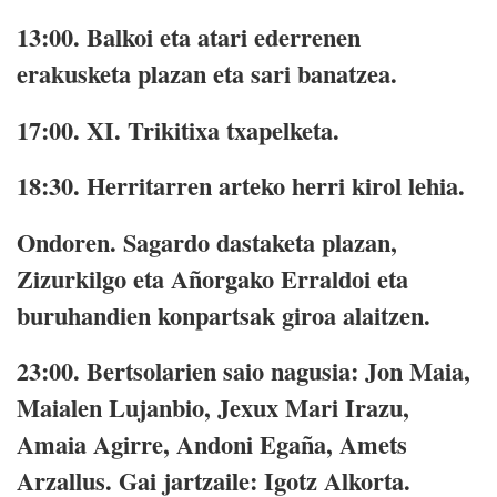
13:00. Balkoi eta atari ederrenen
erakusketa plazan eta sari banatzea.
17:00. XI. Trikitixa txapelketa.
18:30. Herritarren arteko herri kirol lehia.
Ondoren. Sagardo dastaketa plazan,
Zizurkilgo eta Añorgako Erraldoi eta
buruhandien konpartsak giroa alaitzen.
23:00. Bertsolarien saio nagusia: Jon Maia,
Maialen Lujanbio, Jexux Mari Irazu,
Amaia Agirre, Andoni Egaña, Amets
Arzallus. Gai jartzaile: Igotz Alkorta.