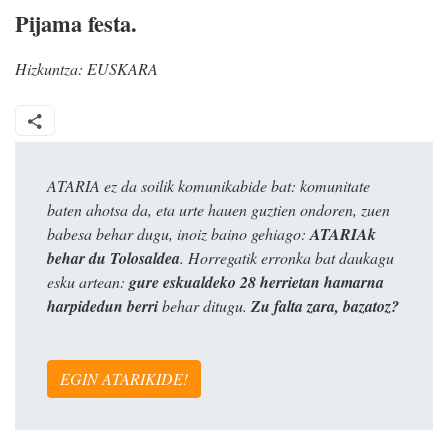
Pijama festa.
Hizkuntza:
EUSKARA
ATARIA ez da soilik komunikabide bat: komunitate
baten ahotsa da, eta urte hauen guztien ondoren, zuen
babesa behar dugu, inoiz baino gehiago:
ATARIAk
behar du Tolosaldea
. Horregatik erronka bat daukagu
esku artean:
gure eskualdeko 28 herrietan hamarna
harpidedun berri
behar ditugu.
Zu falta zara, bazatoz?
EGIN ATARIKIDE!