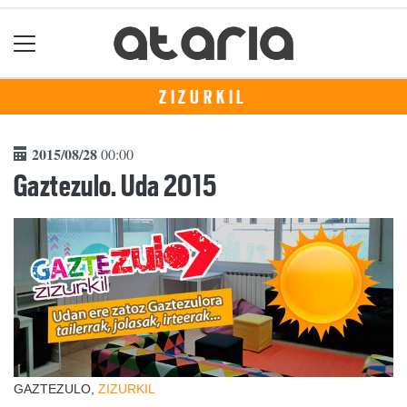
ZIZURKIL
2015/08/28
00:00
Gaztezulo. Uda 2015
GAZTEZULO,
ZIZURKIL