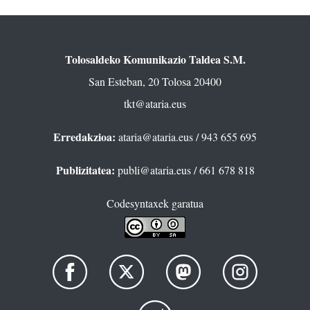
Tolosaldeko Komunikazio Taldea S.M.
San Esteban, 20 Tolosa 20400
tkt@ataria.eus
Erredakzioa:
ataria@ataria.eus
/ 943 655 695
Publizitatea:
publi@ataria.eus
/ 661 678 818
Codesyntaxek garatua