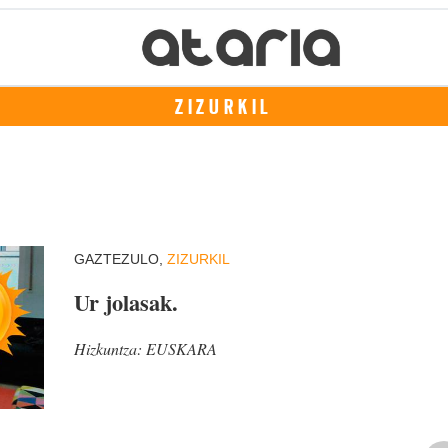
ZIZURKIL
GAZTEZULO,
ZIZURKIL
Ur jolasak.
Hizkuntza:
EUSKARA