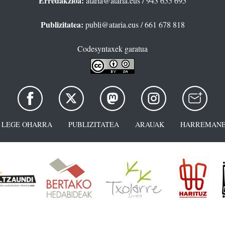
Erredakzioa:
ataria@ataria.eus
/ 943 655 695
Publizitatea:
publi@ataria.eus
/ 661 678 818
Codesyntaxek garatua
LEGE OHARRA
PUBLIZITATEA
ARAUAK
HARREMANE