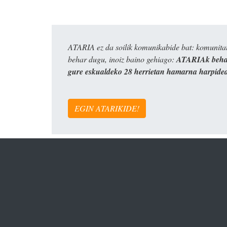
ATARIA ez da soilik komunikabide bat: komunitat
behar dugu, inoiz baino gehiago:
ATARIAk behar
gure eskualdeko 28 herrietan hamarna harpide
EGIN ATARIKIDE!