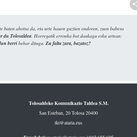
e baten ahotsa da, eta urte hauen guztien ondoren, zuen babesa
 du Tolosaldea
. Horregatik erronka bat daukagu esku artean:
dun berri
behar ditugu.
Zu falta zara, bazatoz?
Tolosaldeko Komunikazio Taldea S.M.
San Esteban, 20 Tolosa 20400
tkt@ataria.eus