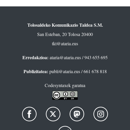
Tolosaldeko Komunikazio Taldea S.M.
San Esteban, 20 Tolosa 20400
tkt@ataria.eus
Erredakzioa:
ataria@ataria.eus
/ 943 655 695
Publizitatea:
publi@ataria.eus
/ 661 678 818
Codesyntaxek garatua