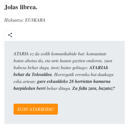
Jolas librea.
Hizkuntza:
EUSKARA
ATARIA ez da soilik komunikabide bat: komunitate
baten ahotsa da, eta urte hauen guztien ondoren, zuen
babesa behar dugu, inoiz baino gehiago:
ATARIAk
behar du Tolosaldea
. Horregatik erronka bat daukagu
esku artean:
gure eskualdeko 28 herrietan hamarna
harpidedun berri
behar ditugu.
Zu falta zara, bazatoz?
EGIN ATARIKIDE!