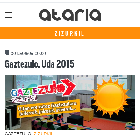
ZIZURKIL
2015/08/06
00:00
Gaztezulo. Uda 2015
GAZTEZULO,
ZIZURKIL