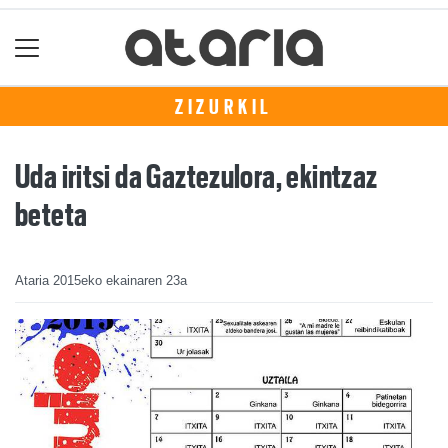
ZIZURKIL
Uda iritsi da Gaztezulora, ekintzaz
beteta
Ataria
2015eko ekainaren 23a