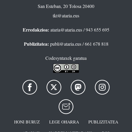
San Esteban, 20 Tolosa 20400
tkt@ataria.eus
Erredakzioa:
ataria@ataria.eus
/ 943 655 695
Publizitatea:
publi@ataria.eus
/ 661 678 818
Codesyntaxek garatua
HONI BURUZ
LEGE OHARRA
PUBLIZITATEA