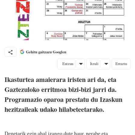
Gehitu gaitzazu Googlen
Entzun
Itzuli
Erraztu
Ikasturtea amaierara iristen ari da, eta
Gaztezuloko erritmoa bizi-bizi jarri da.
Programazio oparoa prestatu du Izaskun
hezitzaileak udako hilabeteetarako.
Denetarik egin ahal izango dute haur, nerabe eta