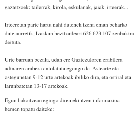
gaztetxoek: tailerrak, kirola, eskulanak, jaiak, irteerak...
Irteeretan parte hartu nahi dutenek izena eman beharko
dute aurretik, Izaskun hezitzaileari 626 623 107 zenbakira
deituta.
Urte barruan bezala, udan ere Gaztezuloren erabilera
adinaren arabera antolatuta egongo da. Astearte eta
ostegunetan 9-12 urte artekoak ibiliko dira, eta ostiral eta
larunbatetan 13-17 artekoak.
Egun bakoitzean egingo diren ekintzen informazioa
hemen topatu daiteke: