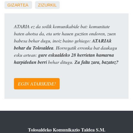
GIZARTEA
ZIZURKIL
ATARIA ez da soilik komunikabide bat: komunitate
baten ahotsa da, eta urte hauen guztien ondoren, zuen
babesa behar dugu, inoiz baino gehiago:
ATARIAk
behar du Tolosaldea
. Horregatik erronka bat daukagu
esku artean:
gure eskualdeko 28 herrietan hamarna
harpidedun berri
behar ditugu.
Zu falta zara, bazatoz?
EGIN ATARIKIDE!
Tolosaldeko Komunikazio Taldea S.M.