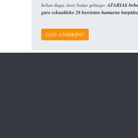
behar dugu, inoiz baino gehiago:
ATARIAk behar
gure eskualdeko 28 herrietan hamarna harpide
EGIN ATARIKIDE!