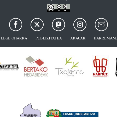
LEGE OHARRA
PUBLIZITATEA
ARAUAK
HARREMANE