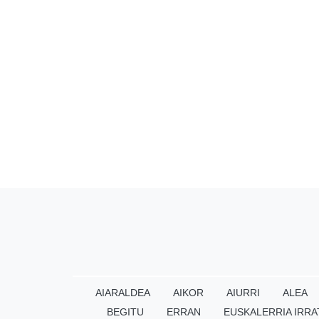
AIARALDEA
AIKOR
AIURRI
ALEA
BEGITU
ERRAN
EUSKALERRIA IRRA