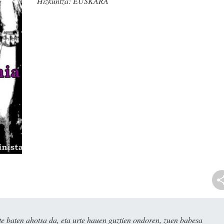
Hizkuntza:
EUSKARA
e baten ahotsa da, eta urte hauen guztien ondoren, zuen babesa