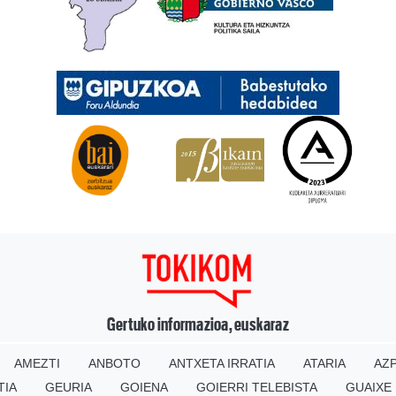
Gertuko informazioa, euskaraz
AMEZTI
ANBOTO
ANTXETA IRRATIA
ATARIA
AZP
TIA
GEURIA
GOIENA
GOIERRI TELEBISTA
GUAIXE