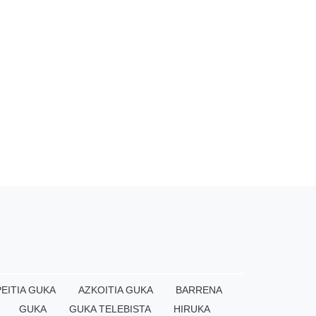
EITIA GUKA
AZKOITIA GUKA
BARRENA
GUKA
GUKA TELEBISTA
HIRUKA