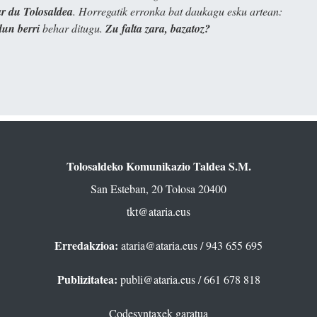
 du Tolosaldea
. Horregatik erronka bat daukagu esku artean:
dun berri
behar ditugu.
Zu falta zara, bazatoz?
Tolosaldeko Komunikazio Taldea S.M.
San Esteban, 20 Tolosa 20400
tkt@ataria.eus
Erredakzioa:
ataria@ataria.eus
/ 943 655 695
Publizitatea:
publi@ataria.eus
/ 661 678 818
Codesyntaxek garatua