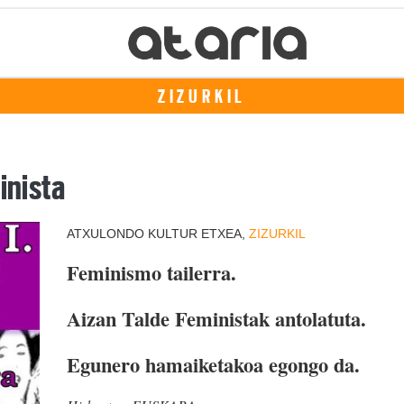
ZIZURKIL
inista
ATXULONDO KULTUR ETXEA,
ZIZURKIL
Feminismo tailerra.
Aizan Talde Feministak antolatuta.
Egunero hamaiketakoa egongo da.