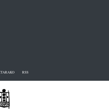
TARAKO
RSS