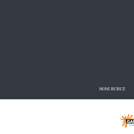
HONI BURUZ