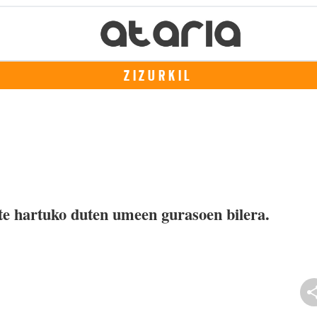
ZIZURKIL
e hartuko duten umeen gurasoen bilera.