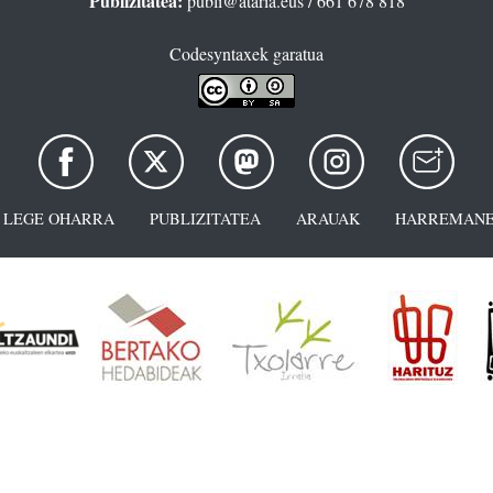
Publizitatea:
publi@ataria.eus
/ 661 678 818
Codesyntaxek garatua
LEGE OHARRA
PUBLIZITATEA
ARAUAK
HARREMANE