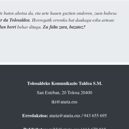
e baten ahotsa da, eta urte hauen guztien ondoren, zuen babesa
 du Tolosaldea
. Horregatik erronka bat daukagu esku artean:
dun berri
behar ditugu.
Zu falta zara, bazatoz?
Tolosaldeko Komunikazio Taldea S.M.
San Esteban, 20 Tolosa 20400
tkt@ataria.eus
Erredakzioa:
ataria@ataria.eus
/ 943 655 695