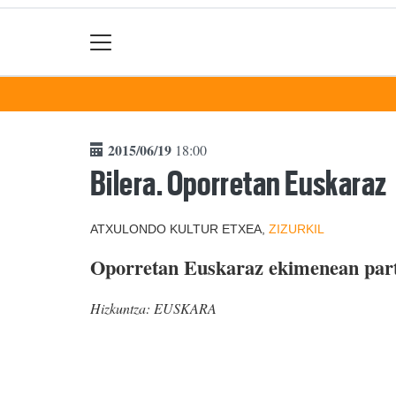
2015/06/19
18:00
Bilera. Oporretan Euskaraz
ATXULONDO KULTUR ETXEA,
ZIZURKIL
Oporretan Euskaraz ekimenean part
Hizkuntza:
EUSKARA