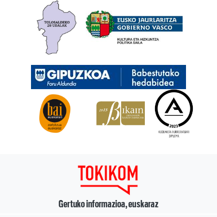
Gertuko informazioa, euskaraz