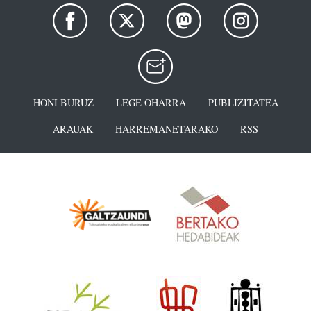
HONI BURUZ
LEGE OHARRA
PUBLIZITATEA
ARAUAK
HARREMANETARAKO
RSS