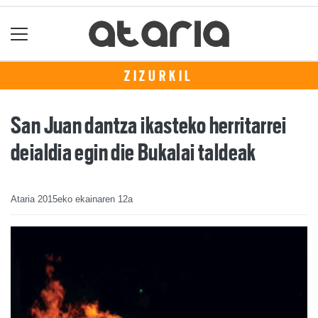
ZIZURKIL
San Juan dantza ikasteko herritarrei
deialdia egin die Bukalai taldeak
Ataria
2015eko ekainaren 12a