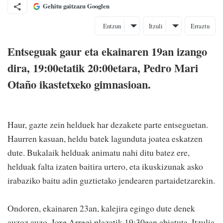
Gehitu gaitzazu Googlen
Entzun
Itzuli
Erraztu
Entseguak gaur eta ekainaren 19an izango
dira, 19:00etatik 20:00etara, Pedro Mari
Otaño ikastetxeko gimnasioan.
Haur, gazte zein helduek har dezakete parte entseguetan.
Haurren kasuan, heldu batek lagunduta joatea eskatzen
dute. Bukalaik helduak animatu nahi ditu batez ere,
helduak falta izaten baitira urtero, eta ikuskizunak asko
irabaziko baitu adin guztietako jendearen partaidetzarekin.
Ondoren, ekainaren 23an, kalejira egingo dute denek
auzoz auzo, Joxe Arregi plazatik 19:30ean abiatuta. Itzulia