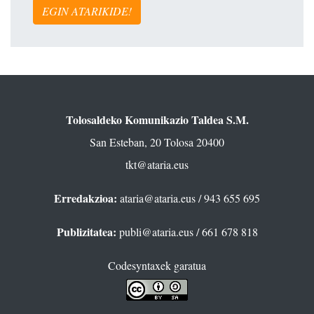
EGIN ATARIKIDE!
Tolosaldeko Komunikazio Taldea S.M.
San Esteban, 20 Tolosa 20400
tkt@ataria.eus
Erredakzioa:
ataria@ataria.eus
/ 943 655 695
Publizitatea:
publi@ataria.eus
/ 661 678 818
Codesyntaxek garatua