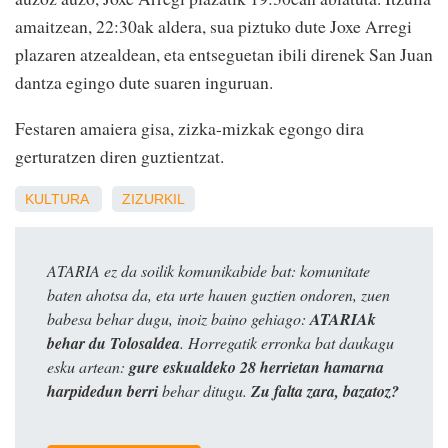
amaitzean, 22:30ak aldera, sua piztuko dute Joxe Arregi
plazaren atzealdean, eta entseguetan ibili direnek San Juan
dantza egingo dute suaren inguruan.
Festaren amaiera gisa, zizka-mizkak egongo dira
gerturatzen diren guztientzat.
KULTURA
ZIZURKIL
ATARIA ez da soilik komunikabide bat: komunitate
baten ahotsa da, eta urte hauen guztien ondoren, zuen
babesa behar dugu, inoiz baino gehiago:
ATARIAk
behar du Tolosaldea
. Horregatik erronka bat daukagu
esku artean:
gure eskualdeko 28 herrietan hamarna
harpidedun berri
behar ditugu.
Zu falta zara, bazatoz?