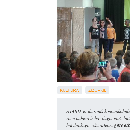
KULTURA
ZIZURKIL
ATARIA ez da soilik komunikabide 
zuen babesa behar dugu, inoiz ba
bat daukagu esku artean:
gure es