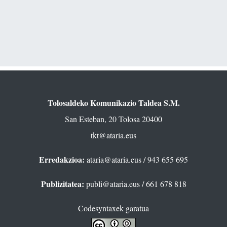
Tolosaldeko Komunikazio Taldea S.M.
San Esteban, 20 Tolosa 20400
tkt@ataria.eus
Erredakzioa:
ataria@ataria.eus
/ 943 655 695
Publizitatea:
publi@ataria.eus
/ 661 678 818
Codesyntaxek garatua