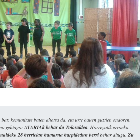
bat: komunitate baten ahotsa da, eta urte hauen guztien ondoren,
ino gehiago:
ATARIAk behar du Tolosaldea
. Horregatik erronka
kualdeko 28 herrietan hamarna harpidedun berri
behar ditugu.
Zu