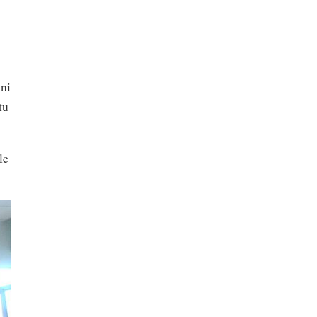
ini
tu
le