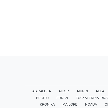
AIARALDEA
AIKOR
AIURRI
ALEA
BEGITU
ERRAN
EUSKALERRIA IRRA
KRONIKA
MAILOPE
NOAUA
O