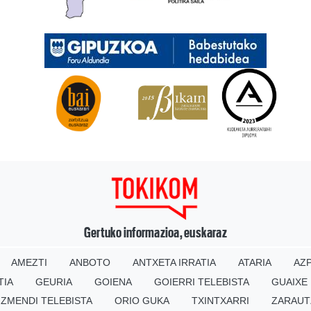
Gertuko informazioa, euskaraz
AMEZTI
ANBOTO
ANTXETA IRRATIA
ATARIA
AZP
TIA
GEURIA
GOIENA
GOIERRI TELEBISTA
GUAIXE
IZMENDI TELEBISTA
ORIO GUKA
TXINTXARRI
ZARAUT