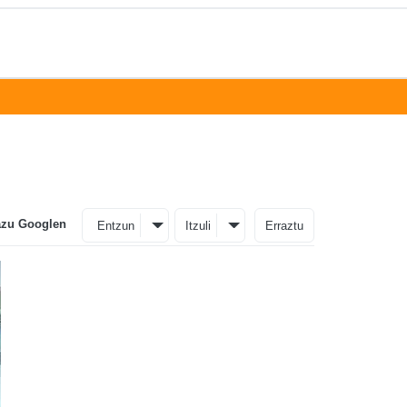
azu Googlen
Entzun
Itzuli
Erraztu