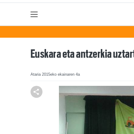
Euskara eta antzerkia uzta
Ataria
2015eko ekainaren 4a