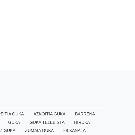
EITIA GUKA
AZKOITIA GUKA
BARRENA
GUKA
GUKA TELEBISTA
HIRUKA
Z GUKA
ZUMAIA GUKA
28 KANALA