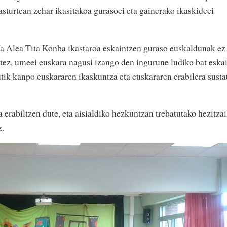
sturtean zehar ikasitakoa gurasoei eta gainerako ikaskideei
a Alea Tita Konba ikastaroa eskaintzen guraso euskaldunak ez
artez, umeei euskara nagusi izango den ingurune ludiko bat eska
utik kanpo euskararen ikaskuntza eta euskararen erabilera susta
 erabiltzen dute, eta aisialdiko hezkuntzan trebatutako hezitzai
z.