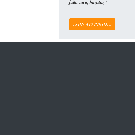
falta zara, bazatoz?
EGIN ATARIKIDE!