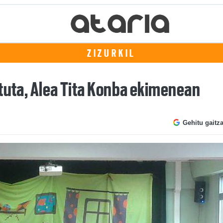
ZIZURKIL
rtuta, Alea Tita Konba ekimenean
Gehitu gaitz