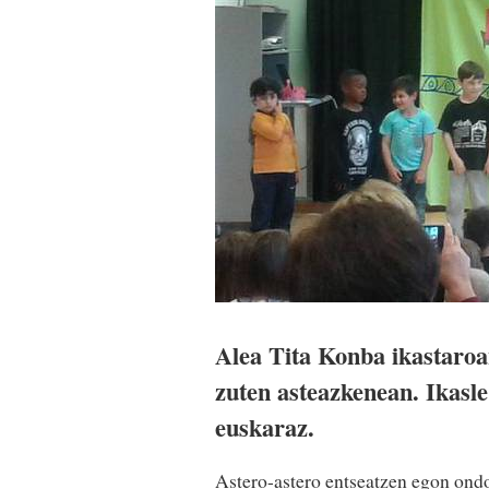
Alea Tita Konba ikastaroa
zuten asteazkenean. Ikasle
euskaraz.
Astero-astero entseatzen egon ond