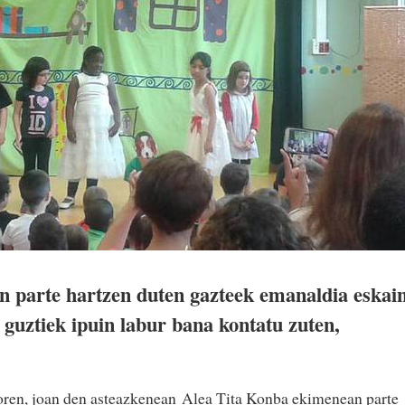
n parte hartzen duten gazteek emanaldia eskain
 guztiek ipuin labur bana kontatu zuten,
oren, joan den asteazkenean Alea Tita Konba ekimenean parte