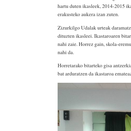
hartu duten ikasleek, 2014-2015 ika
erakusteko aukera izan zuten.
Zizurkilgo Udalak urteak daramatz
dituzten ikasleei. Ikastaroaren bit
nahi zaie. Horrez gain, skola-erem
nahi da.
Horretarako bitarteko gisa antzerkia
bat arduratzen da ikastaroa ematea