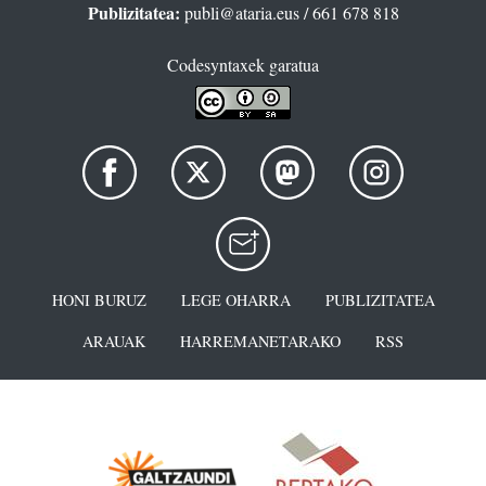
Publizitatea:
publi@ataria.eus
/ 661 678 818
Codesyntaxek garatua
HONI BURUZ
LEGE OHARRA
PUBLIZITATEA
ARAUAK
HARREMANETARAKO
RSS