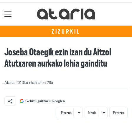
ZIZURKIL
Joseba Otaegik ezin izan du Aitzol
Atutxaren aurkako lehia gainditu
Ataria
2013ko ekainaren 28a
Gehitu gaitzazu Googlen
Entzun
Itzuli
Erraztu