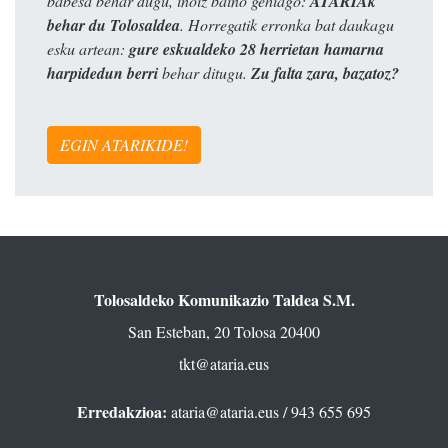
babesa behar dugu, inoiz baino gehiago:
ATARIAk
behar du Tolosaldea
. Horregatik erronka bat daukagu
esku artean:
gure eskualdeko 28 herrietan hamarna
harpidedun berri
behar ditugu.
Zu falta zara, bazatoz?
EGIN ATARIKIDE!
Tolosaldeko Komunikazio Taldea S.M.
San Esteban, 20 Tolosa 20400
tkt@ataria.eus
Erredakzioa:
ataria@ataria.eus
/ 943 655 695