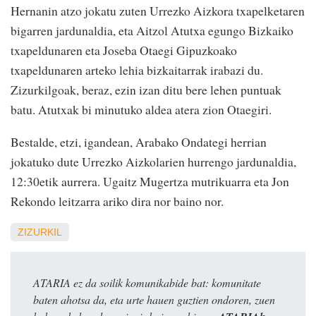
Hernanin atzo jokatu zuten Urrezko Aizkora txapelketaren
bigarren jardunaldia, eta Aitzol Atutxa egungo Bizkaiko
txapeldunaren eta Joseba Otaegi Gipuzkoako
txapeldunaren arteko lehia bizkaitarrak irabazi du.
Zizurkilgoak, beraz, ezin izan ditu bere lehen puntuak
batu. Atutxak bi minutuko aldea atera zion Otaegiri.
Bestalde, etzi, igandean, Arabako Ondategi herrian
jokatuko dute Urrezko Aizkolarien hurrengo jardunaldia,
12:30etik aurrera. Ugaitz Mugertza mutrikuarra eta Jon
Rekondo leitzarra ariko dira nor baino nor.
ZIZURKIL
ATARIA ez da soilik komunikabide bat: komunitate
baten ahotsa da, eta urte hauen guztien ondoren, zuen