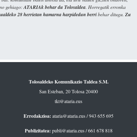
ino gehiago:
ATARIAk behar du Tolosaldea
. Horregatik erronka
kualdeko 28 herrietan hamarna harpidedun berri
behar ditugu.
Zu
Tolosaldeko Komunikazio Taldea S.M.
San Esteban, 20 Tolosa 20400
tkt@ataria.eus
Erredakzioa:
ataria@ataria.eus
/ 943 655 695
Publizitatea:
publi@ataria.eus
/ 661 678 818