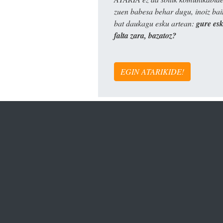
zuen babesa behar dugu, inoiz ba
bat daukagu esku artean:
gure es
falta zara, bazatoz?
EGIN ATARIKIDE!