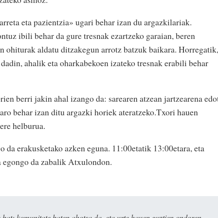
arreta eta pazientzia» ugari behar izan du argazkilariak.
ntuz ibili behar da gure tresnak ezartzeko garaian, beren
en ohiturak aldatu ditzakegun arrotz batzuk baikara. Horregatik
 dadin, ahalik eta oharkabekoen izateko tresnak erabili behar
rien berri jakin ahal izango da: sarearen atzean jartzearena edo
aro behar izan ditu argazki horiek ateratzeko.Txori hauen
ere helburua.
go da erakusketako azken eguna. 11:00etatik 13:00etara, eta
ra egongo da zabalik Atxulondon.
bat: komunitate baten ahotsa da, eta urte hauen guztien ondoren,