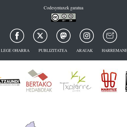
Codesyntaxek garatua
LEGE OHARRA
PUBLIZITATEA
ARAUAK
HARREMANE