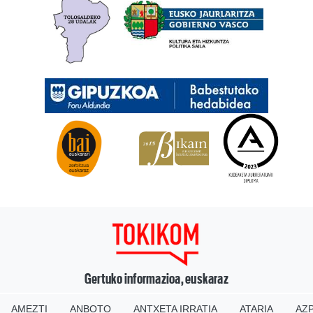
Gertuko informazioa, euskaraz
AMEZTI
ANBOTO
ANTXETA IRRATIA
ATARIA
AZP