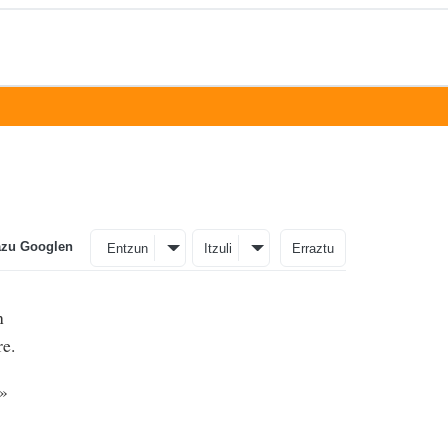
azu Googlen
Entzun
Itzuli
Erraztu
n
re.
u»