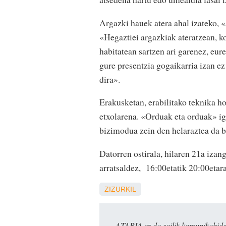
Argazki hauek atera ahal izateko, «
«Hegaztiei argazkiak ateratzean, ko
habitatean sartzen ari garenez, eur
gure presentzia gogaikarria izan ez
dira».
Erakusketan, erabilitako teknika ho
etxolarena. «Orduak eta orduak» ig
bizimodua zein den helaraztea da b
Datorren ostirala, hilaren 21a izan
arratsaldez, 16:00etatik 20:00eta
ZIZURKIL
ATARIA ez da soilik komunikabide 