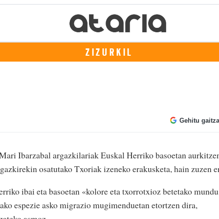
ZIZURKIL
Gehitu gaitz
n Mari Ibarzabal argazkilariak Euskal Herriko basoetan aurkitze
rgazkirekin osatutako Txoriak izeneko erakusketa, hain zuzen e
erriko ibai eta basoetan «kolore eta txorrotxioz betetako mund
tako espezie asko migrazio mugimenduetan etortzen dira,
izateko asmoz.