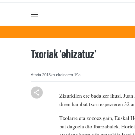
Txoriak ‘ehizatuz’
Ataria
2013ko ekainaren 19a
Zizurkilen ere bada zer ikusi. Jua
diren hainbat txori espezieren 32 a
Txolarre eta zozoez gain, Euskal H
bat dagoela dio Ibarzabalek. Horie
atsedena hartu edo umealdia lasai 