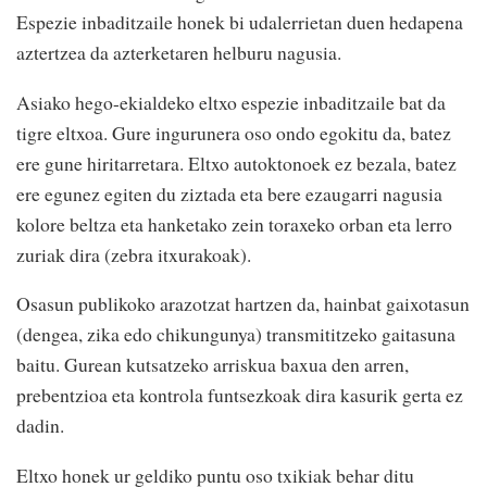
Espezie inbaditzaile honek bi udalerrietan duen hedapena
aztertzea da azterketaren helburu nagusia.
Asiako hego-ekialdeko eltxo espezie inbaditzaile bat da
tigre eltxoa. Gure ingurunera oso ondo egokitu da, batez
ere gune hiritarretara. Eltxo autoktonoek ez bezala, batez
ere egunez egiten du ziztada eta bere ezaugarri nagusia
kolore beltza eta hanketako zein toraxeko orban eta lerro
zuriak dira (zebra itxurakoak).
Osasun publikoko arazotzat hartzen da, hainbat gaixotasun
(dengea, zika edo chikungunya) transmititzeko gaitasuna
baitu. Gurean kutsatzeko arriskua baxua den arren,
prebentzioa eta kontrola funtsezkoak dira kasurik gerta ez
dadin.
Eltxo honek ur geldiko puntu oso txikiak behar ditu