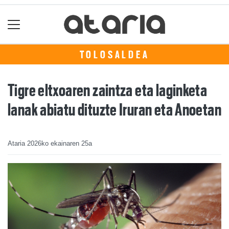
TOLOSALDEA
Tigre eltxoaren zaintza eta laginketa
lanak abiatu dituzte Iruran eta Anoetan
Ataria
2026ko ekainaren 25a