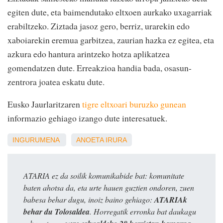
egiten dute, eta baimendutako eltxoen aurkako uxagarriak
erabiltzeko. Ziztada jasoz gero, berriz, urarekin edo
xaboiarekin eremua garbitzea, zaurian hazka ez egitea, eta
azkura edo hantura arintzeko hotza aplikatzea
gomendatzen dute. Erreakzioa handia bada, osasun-
zentrora joatea eskatu dute.
Eusko Jaurlaritzaren
tigre eltxoari buruzko gunean
informazio gehiago izango dute interesatuek.
INGURUMENA
ANOETA
IRURA
ATARIA ez da soilik komunikabide bat: komunitate
baten ahotsa da, eta urte hauen guztien ondoren, zuen
babesa behar dugu, inoiz baino gehiago:
ATARIAk
behar du Tolosaldea
. Horregatik erronka bat daukagu