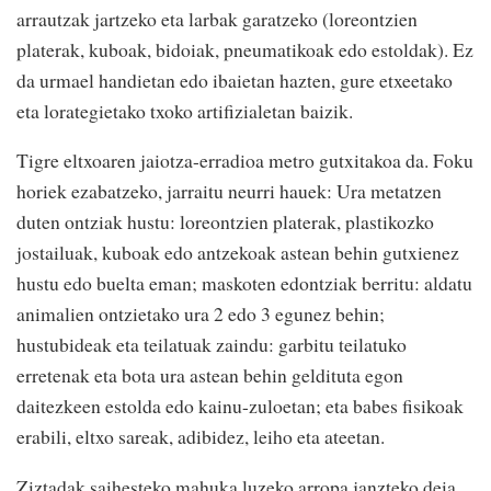
arrautzak jartzeko eta larbak garatzeko (loreontzien
platerak, kuboak, bidoiak, pneumatikoak edo estoldak). Ez
da urmael handietan edo ibaietan hazten, gure etxeetako
eta lorategietako txoko artifizialetan baizik.
Tigre eltxoaren jaiotza-erradioa metro gutxitakoa da. Foku
horiek ezabatzeko, jarraitu neurri hauek: Ura metatzen
duten ontziak hustu: loreontzien platerak, plastikozko
jostailuak, kuboak edo antzekoak astean behin gutxienez
hustu edo buelta eman; maskoten edontziak berritu: aldatu
animalien ontzietako ura 2 edo 3 egunez behin;
hustubideak eta teilatuak zaindu: garbitu teilatuko
erretenak eta bota ura astean behin geldituta egon
daitezkeen estolda edo kainu-zuloetan; eta babes fisikoak
erabili, eltxo sareak, adibidez, leiho eta ateetan.
Ziztadak saihesteko mahuka luzeko arropa janzteko deia