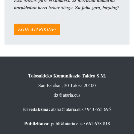
esku artean:
gure eskualdeko 28 herrietan hamarna
harpidedun berri
behar ditugu.
Zu falta zara, bazatoz?
EGIN ATARIKIDE!
Tolosaldeko Komunikazio Taldea S.M.
San Esteban, 20 Tolosa 20400
tkt@ataria.eus
Erredakzioa:
ataria@ataria.eus
/ 943 655 695
Publizitatea:
publi@ataria.eus
/ 661 678 818