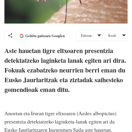
Entzun
Itzuli
Gehitu gaitzazu Googlen
Aste hauetan tigre eltxoaren presentzia
detektatzeko laginketa lanak egiten ari dira.
Fokuak ezabatzeko neurrien berri eman du
Eusko Jaurlaritzak eta ziztadak saihesteko
gomendioak eman ditu.
Anoetan eta Iruran tigre eltxoaren (Aedes albopictus)
presentzia detektatzeko laginketa-lanak egiten ari da
Eusko Jaurlaritzaren Ingurumen Saila aste hauetan.