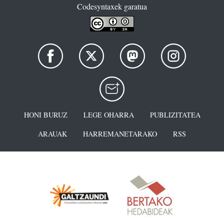
Codesyntaxek garatua
HONI BURUZ
LEGE OHARRA
PUBLIZITATEA
ARAUAK
HARREMANETARAKO
RSS