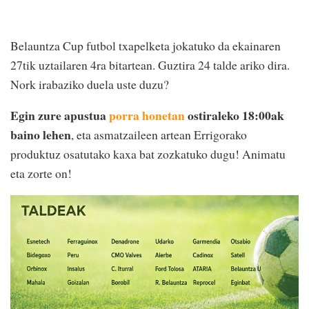
Belauntza Cup futbol txapelketa jokatuko da ekainaren
27tik uztailaren 4ra bitartean. Guztira 24 talde ariko dira.
Nork irabaziko duela uste duzu?
Egin zure apustua
porra honetan
ostiraleko 18:00ak
baino lehen
, eta asmatzaileen artean Errigorako
produktuz osatutako kaxa bat zozkatuko dugu! Animatu
eta zorte on!