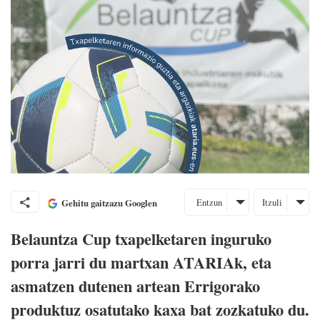
Entzun
Itzuli
Gehitu gaitzazu Googlen
Belauntza Cup txapelketaren inguruko
porra jarri du martxan ATARIAk, eta
asmatzen dutenen artean Errigorako
produktuz osatutako kaxa bat zozkatuko du.