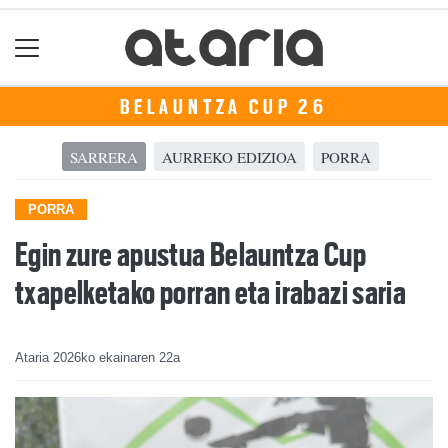
BELAUNTZA CUP 26
SARRERA
AURREKO EDIZIOA
PORRA
PORRA
Egin zure apustua Belauntza Cup
txapelketako porran eta irabazi saria
Ataria
2026ko ekainaren 22a