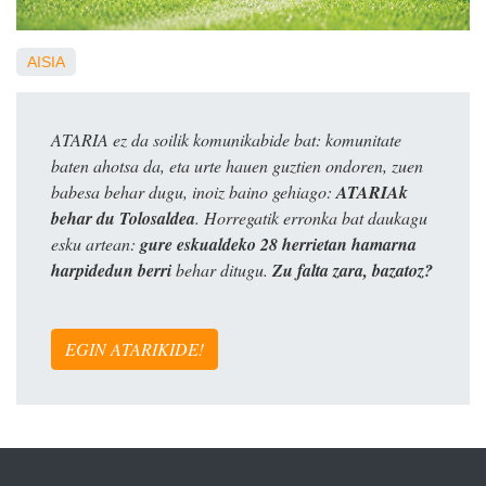
AISIA
ATARIA ez da soilik komunikabide bat: komunitate
baten ahotsa da, eta urte hauen guztien ondoren, zuen
babesa behar dugu, inoiz baino gehiago:
ATARIAk
behar du Tolosaldea
. Horregatik erronka bat daukagu
esku artean:
gure eskualdeko 28 herrietan hamarna
harpidedun berri
behar ditugu.
Zu falta zara, bazatoz?
EGIN ATARIKIDE!