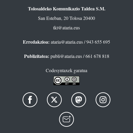
Tolosaldeko Komunikazio Taldea S.M.
San Esteban, 20 Tolosa 20400
tkt@ataria.eus
Erredakzioa:
ataria@ataria.eus
/ 943 655 695
Publizitatea:
publi@ataria.eus
/ 661 678 818
Codesyntaxek garatua