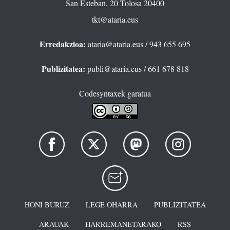
San Esteban, 20 Tolosa 20400
tkt@ataria.eus
Erredakzioa:
ataria@ataria.eus
/ 943 655 695
Publizitatea:
publi@ataria.eus
/ 661 678 818
Codesyntaxek garatua
HONI BURUZ
LEGE OHARRA
PUBLIZITATEA
ARAUAK
HARREMANETARAKO
RSS