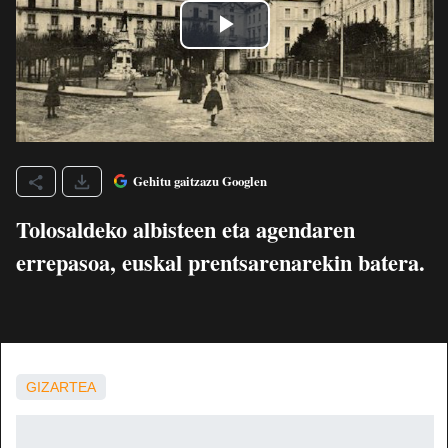
Gehitu gaitzazu Googlen
Tolosaldeko albisteen eta agendaren
errepasoa, euskal prentsarenarekin batera.
GIZARTEA