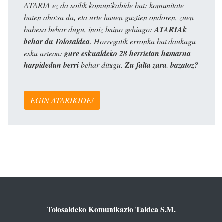
ATARIA ez da soilik komunikabide bat: komunitate
baten ahotsa da, eta urte hauen guztien ondoren, zuen
babesa behar dugu, inoiz baino gehiago:
ATARIAk
behar du Tolosaldea
. Horregatik erronka bat daukagu
esku artean:
gure eskualdeko 28 herrietan hamarna
harpidedun berri
behar ditugu.
Zu falta zara, bazatoz?
EGIN ATARIKIDE!
Tolosaldeko Komunikazio Taldea S.M.