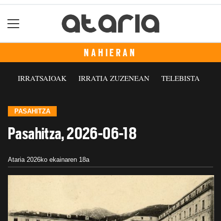
NAHIERAN
IRRATSAIOAK
IRRATIA ZUZENEAN
TELEBISTA
PASAHITZA
Pasahitza, 2026-06-18
Ataria
2026ko ekainaren 18a