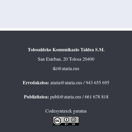
Tolosaldeko Komunikazio Taldea S.M.
San Esteban, 20 Tolosa 20400
tkt@ataria.eus
Erredakzioa:
ataria@ataria.eus
/ 943 655 695
Publizitatea:
publi@ataria.eus
/ 661 678 818
Codesyntaxek garatua