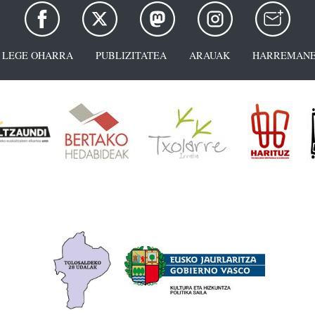
LEGE OHARRA
PUBLIZITATEA
ARAUAK
HARREMANE