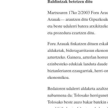
Baldintzak betetzen ditu
Martxoaren 17ko 2/2003 Foru Arau
Arauak— arautzen ditu Gipuzkoako u
eta beste udalerri batera atxikitze
eta prozedura ezartzen ditu.
Foru Arauak finkatzen dituen eskak
aldaketak, bideragarritasun ekonom
aztertzeko. Gainera, azterlan horre
ezinbesteko edukiak landuta daude
biztanleriaren ezaugarriak, herri-
ekonomikoa.
Bedaioren udalerri aldaketa azaltz
nabarmena da: Tolosako herriguneti
Tolosako beste auzo bakar batekin