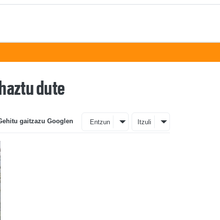
ehaztu dute
Gehitu gaitzazu Googlen
Entzun
Itzuli