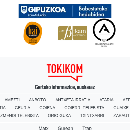
Gertuko informazioa, euskaraz
AMEZTI
ANBOTO
ANTXETA IRRATIA
ATARIA
AZP
TIA
GEURIA
GOIENA
GOIERRI TELEBISTA
GUAIXE
IZMENDI TELEBISTA
ORIO GUKA
TXINTXARRI
ZARAUT
Matx
Gurean
Ttap