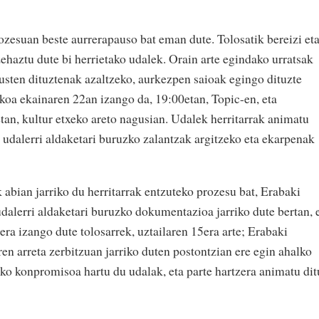
ozesuan beste aurrerapauso bat eman dute. Tolosatik bereizi et
ehaztu dute bi herrietako udalek. Orain arte egindako urratsak
kusten dituztenak azaltzeko, aurkezpen saioak egingo dituzte
akoa ekainaren 22an izango da, 19:00etan, Topic-en, eta
an, kultur etxeko areto nagusian. Udalek herritarrak animatu
a, udalerri aldaketari buruzko zalantzak argitzeko eta ekarpenak
abian jarriko du herritarrak entzuteko prozesu bat, Erabaki
dalerri aldaketari buruzko dokumentazioa jarriko dute bertan, 
ra izango dute tolosarrek, uztailaren 15era arte; Erabaki
ren arreta zerbitzuan jarriko duten postontzian ere egin ahalko
eko konpromisoa hartu du udalak, eta parte hartzera animatu dit