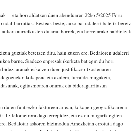
ak —eta hori aldatzen duen abenduaren 22ko 5/2025 Foru
dal-barrutiak. Besteak beste, auzo bat udalerri batetik bereiz
ko aukera aurreikusten du arau horrek, eta horretarako baldintza
izun guztiak betetzen ditu, hain zuzen ere, Bedaioren udalerri
ikoa barne. Siadeco enpresak ikerketa bat egin du hori
n bidez, arauak eskatzen duen justifikazio-txostenaren
 dagoeneko: kokapena eta azalera, lurralde-mugaketa,
ondasunak, egitasmoaren onurak eta bideragarritasun
en duten funtsezko faktoreen artean, kokapen geografikoarena
k 17 kilometrora dago errepidez, eta ez du mugarik egiten
 ere. Bedaiotar askoren bizimodua Amezketan errotuta dago