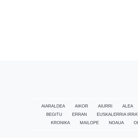
AIARALDEA
AIKOR
AIURRI
ALEA
BEGITU
ERRAN
EUSKALERRIA IRRA
KRONIKA
MAILOPE
NOAUA
O