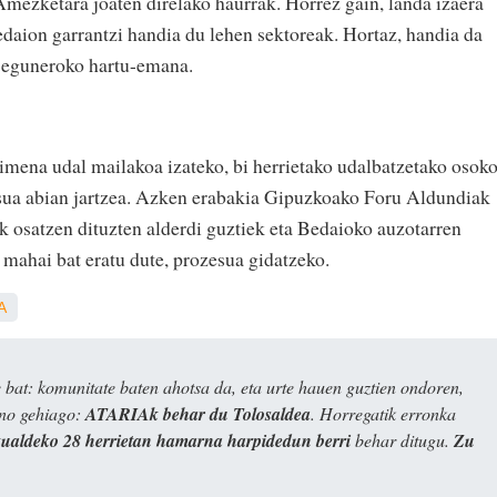
 Amezketara joaten direlako haurrak. Horrez gain, landa izaera
daion garrantzi handia du lehen sektoreak. Hortaz, handia da
 eguneroko hartu-emana.
imena udal mailakoa izateko, bi herrietako udalbatzetako osok
esua abian jartzea. Azken erabakia Gipuzkoako Foru Aldundiak
ak osatzen dituzten alderdi guztiek eta Bedaioko auzotarren
 mahai bat eratu dute, prozesua gidatzeko.
A
bat: komunitate baten ahotsa da, eta urte hauen guztien ondoren,
ino gehiago:
ATARIAk behar du Tolosaldea
. Horregatik erronka
kualdeko 28 herrietan hamarna harpidedun berri
behar ditugu.
Zu