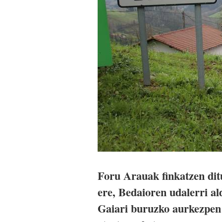
Foru Arauak finkatzen dit
ere, Bedaioren udalerri a
Gaiari buruzko aurkezpen 