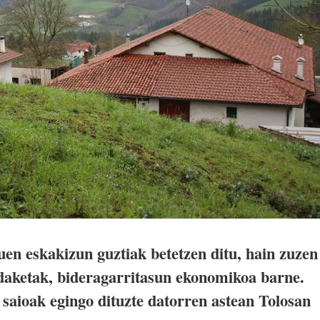
uen eskakizun guztiak betetzen ditu, hain zuzen
ldaketak, bideragarritasun ekonomikoa barne.
saioak egingo dituzte datorren astean Tolosan