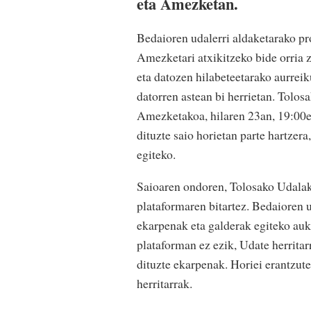
eta Amezketan.
Bedaioren udalerri aldaketarako pr
Amezketari atxikitzeko bide orria z
eta datozen hilabeteetarako aurrei
datorren astean bi herrietan. Tolos
Amezketakoa, hilaren 23an, 19:00et
dituzte saio horietan parte hartzer
egiteko.
Saioaren ondoren, Tolosako Udalak 
plataformaren bitartez. Bedaioren u
ekarpenak eta galderak egiteko auke
plataforman ez ezik, Udate herritar
dituzte ekarpenak. Horiei erantzut
herritarrak.