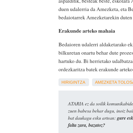
aspalditik, besteak beste, eskolara
duen udalerria da Amezketa, eta Be
bedaiotarrek Amezketarekin duten
Erakunde arteko mahaia
Bedaioren udalerri aldaketarako ek
bilkuretan onartu behar dute proz
hartuko du. Bi herrietako udalbatz
ordezkaritza batek erakunde arteko
HIRIGINTZA
AMEZKETA
TOLOS
ATARIA ez da soilik komunikabide 
zuen babesa behar dugu, inoiz ba
bat daukagu esku artean:
gure es
falta zara, bazatoz?