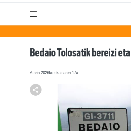
Bedaio Tolosatik bereizi eta
Ataria
2026ko ekainaren 17a