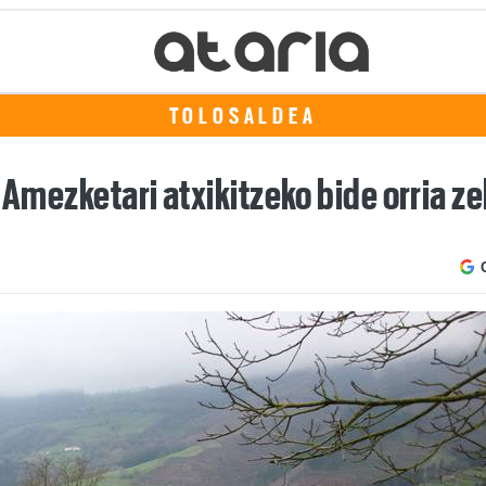
TOLOSALDEA
 Amezketari atxikitzeko bide orria z