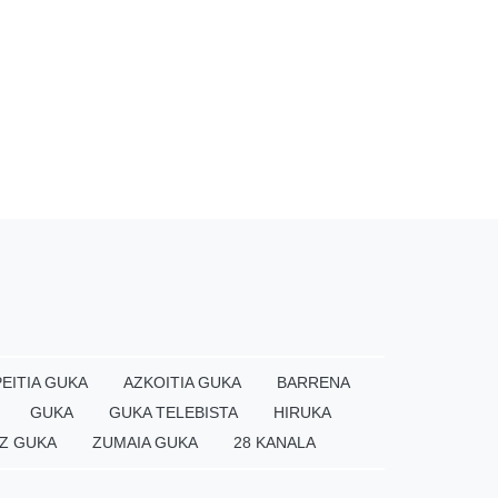
EITIA GUKA
AZKOITIA GUKA
BARRENA
GUKA
GUKA TELEBISTA
HIRUKA
Z GUKA
ZUMAIA GUKA
28 KANALA