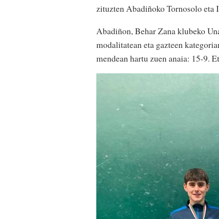
zituzten Abadiñoko Tornosolo eta I
Abadiñon, Behar Zana klubeko Unai
modalitatean eta gazteen kategoria
mendean hartu zuen anaia: 15-9. Et