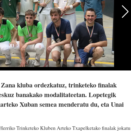
ana kluba ordezkatuz, trinketeko finalak
a eskuz banakako modalitateetan. Lopetegik
karteko Xuban semea menderatu du, eta Unai
 Herriko Trinketeko Kluben Arteko Txapelketako finalak jokatu