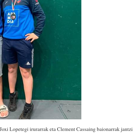
 Joxi Lopetegi irurarrak eta Clement Cassaing baionarrak jantzi