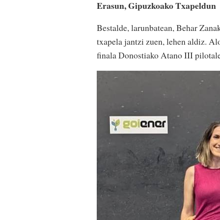
Erasun, Gipuzkoako Txapeldun
Bestalde, larunbatean, Behar Zana
txapela jantzi zuen, lehen aldiz. 
finala Donostiako Atano III pilotal