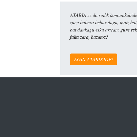
ATARIA ez da soilik komunikabide 
zuen babesa behar dugu, inoiz ba
bat daukagu esku artean:
gure es
falta zara, bazatoz?
EGIN ATARIKIDE!