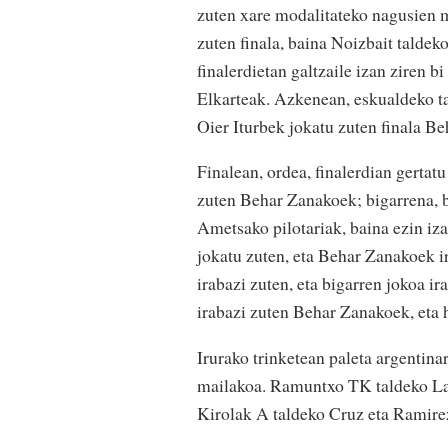
zuten xare modalitateko nagusien m
zuten finala, baina Noizbait taldeko
finalerdietan galtzaile izan ziren 
Elkarteak. Azkenean, eskualdeko t
Oier Iturbek jokatu zuten finala Be
Finalean, ordea, finalerdian gertat
zuten Behar Zanakoek; bigarrena, be
Ametsako pilotariak, baina ezin iz
jokatu zuten, eta Behar Zanakoek ir
irabazi zuten, eta bigarren jokoa i
irabazi zuten Behar Zanakoek, eta h
Irurako trinketean paleta argentina
mailakoa. Ramuntxo TK taldeko Lar
Kirolak A taldeko Cruz eta Ramire