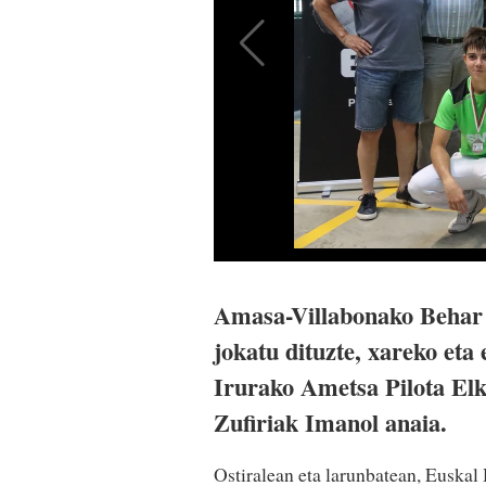
Amasa-Villabonako Behar Z
jokatu dituzte, xareko et
Irurako Ametsa Pilota El
Zufiriak Imanol anaia.
Ostiralean eta larunbatean, Euskal