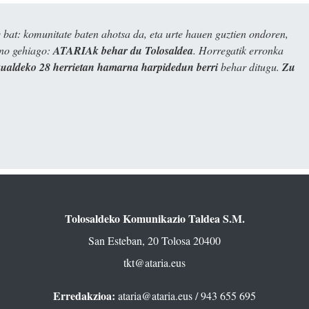
bat: komunitate baten ahotsa da, eta urte hauen guztien ondoren,
ino gehiago:
ATARIAk behar du Tolosaldea
. Horregatik erronka
kualdeko 28 herrietan hamarna harpidedun berri
behar ditugu.
Zu
Tolosaldeko Komunikazio Taldea S.M.
San Esteban, 20 Tolosa 20400
tkt@ataria.eus
Erredakzioa:
ataria@ataria.eus
/ 943 655 695