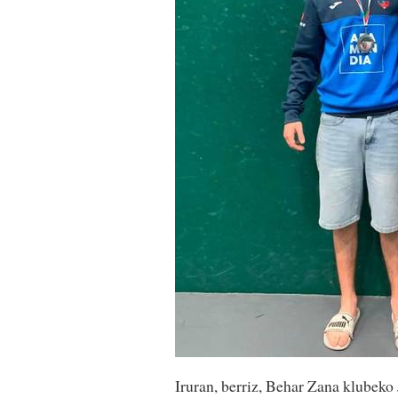
Iruran, berriz, Behar Zana klubeko