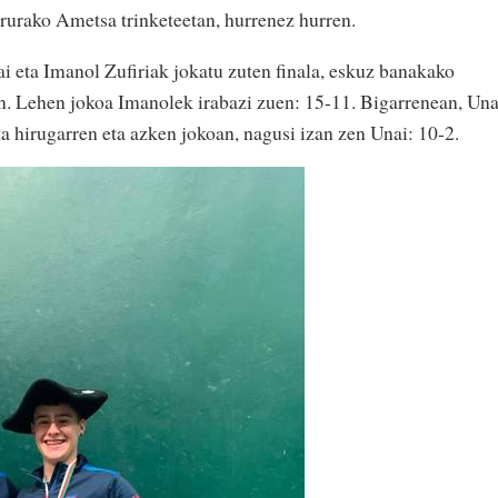
rurako Ametsa trinketeetan, hurrenez hurren.
 eta Imanol Zufiriak jokatu zuten finala, eskuz banakako
n. Lehen jokoa Imanolek irabazi zuen: 15-11. Bigarrenean, Un
a hirugarren eta azken jokoan, nagusi izan zen Unai: 10-2.