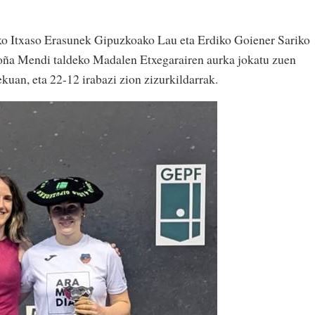
ko Itxaso Erasunek Gipuzkoako Lau eta Erdiko Goiener Sariko
Aloña Mendi taldeko Madalen Etxegarairen aurka jokatu zuen
ekuan, eta 22-12 irabazi zion zizurkildarrak.