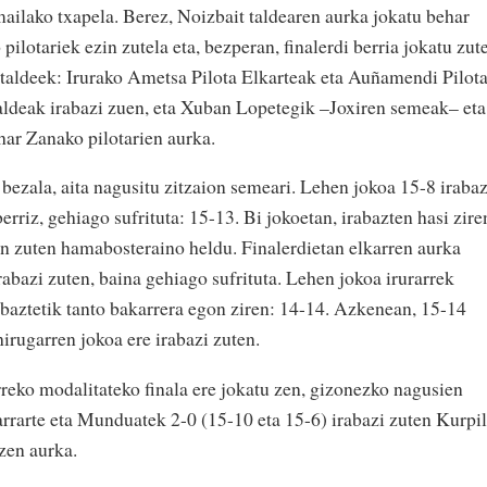
ailako txapela. Berez, Noizbait taldearen aurka jokatu behar
 pilotariek ezin zutela eta, bezperan, finalerdi berria jokatu zut
bi taldeek: Irurako Ametsa Pilota Elkarteak eta Auñamendi Pilot
aldeak irabazi zuen, eta Xuban Lopetegik –Joxiren semeak– eta
har Zanako pilotarien aurka.
u bezala, aita nagusitu zitzaion semeari. Lehen jokoa 15-8 irabaz
rriz, gehiago sufrituta: 15-13. Bi jokoetan, irabazten hasi zire
an zuten hamabosteraino heldu. Finalerdietan elkarren aurka
abazi zuten, baina gehiago sufrituta. Lehen jokoa irurarrek
rabaztetik tanto bakarrera egon ziren: 14-14. Azkenean, 15-14
irugarren jokoa ere irabazi zuten.
rreko modalitateko finala ere jokatu zen, gizonezko nagusien
rarte eta Munduatek 2-0 (15-10 eta 15-6) irabazi zuten Kurpil
zen aurka.