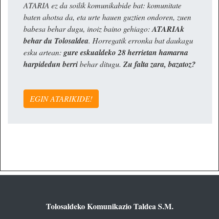
ATARIA ez da soilik komunikabide bat: komunitate
baten ahotsa da, eta urte hauen guztien ondoren, zuen
babesa behar dugu, inoiz baino gehiago:
ATARIAk
behar du Tolosaldea
. Horregatik erronka bat daukagu
esku artean:
gure eskualdeko 28 herrietan hamarna
harpidedun berri
behar ditugu.
Zu falta zara, bazatoz?
EGIN ATARIKIDE!
Tolosaldeko Komunikazio Taldea S.M.