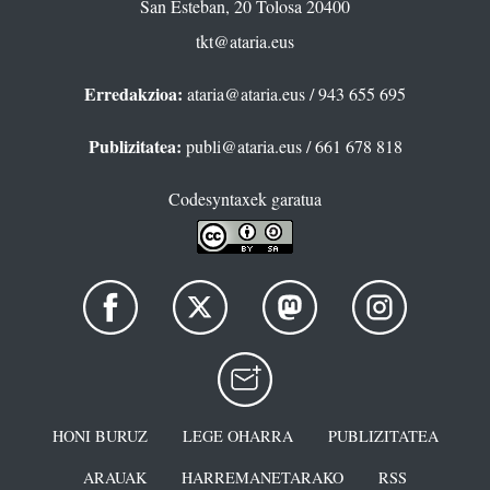
San Esteban, 20 Tolosa 20400
tkt@ataria.eus
Erredakzioa:
ataria@ataria.eus
/ 943 655 695
Publizitatea:
publi@ataria.eus
/ 661 678 818
Codesyntaxek garatua
HONI BURUZ
LEGE OHARRA
PUBLIZITATEA
ARAUAK
HARREMANETARAKO
RSS