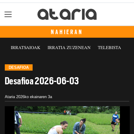
NAHIERAN
IRRATSAIOAK
IRRATIA ZUZENEAN
TELEBISTA
DESAFIOA
Desafioa 2026-06-03
Ataria
2026ko ekainaren 3a