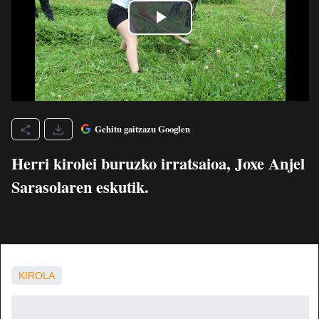
Gehitu gaitzazu Googlen
Herri kirolei buruzko irratsaioa, Joxe Anjel
Sarasolaren eskutik.
KIROLA