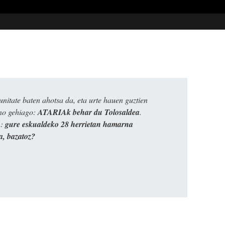
itate baten ahotsa da, eta urte hauen guztien
ino gehiago:
ATARIAk behar du Tolosaldea
.
n:
gure eskualdeko 28 herrietan hamarna
a, bazatoz?