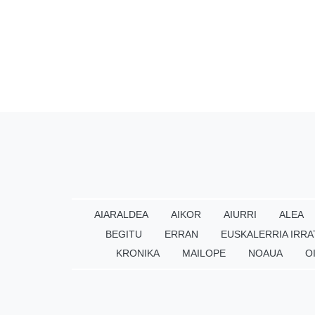
AIARALDEA
AIKOR
AIURRI
ALEA
BEGITU
ERRAN
EUSKALERRIA IRRA
KRONIKA
MAILOPE
NOAUA
O