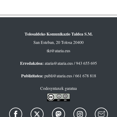
Tolosaldeko Komunikazio Taldea S.M.
San Esteban, 20 Tolosa 20400
tkt@ataria.eus
Erredakzioa:
ataria@ataria.eus
/ 943 655 695
Publizitatea:
publi@ataria.eus
/ 661 678 818
Codesyntaxek garatua