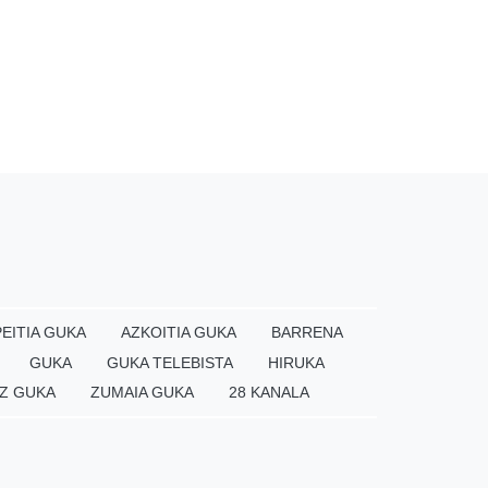
EITIA GUKA
AZKOITIA GUKA
BARRENA
GUKA
GUKA TELEBISTA
HIRUKA
Z GUKA
ZUMAIA GUKA
28 KANALA