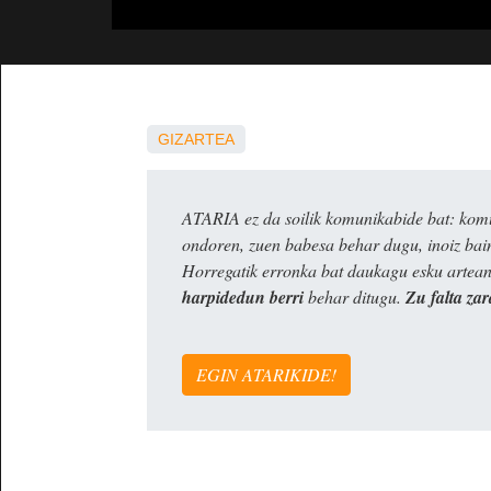
GIZARTEA
ATARIA ez da soilik komunikabide bat: komun
ondoren, zuen babesa behar dugu, inoiz ba
Horregatik erronka bat daukagu esku artea
harpidedun berri
behar ditugu.
Zu falta zar
EGIN ATARIKIDE!