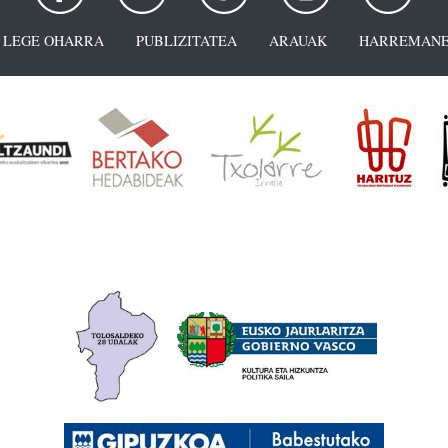
LEGE OHARRA
PUBLIZITATEA
ARAUAK
HARREMANE