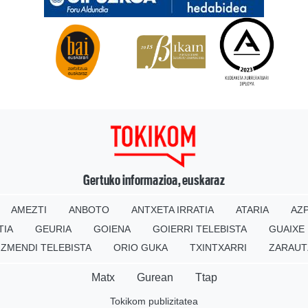
Gertuko informazioa, euskaraz
AMEZTI
ANBOTO
ANTXETA IRRATIA
ATARIA
AZP
TIA
GEURIA
GOIENA
GOIERRI TELEBISTA
GUAIXE
IZMENDI TELEBISTA
ORIO GUKA
TXINTXARRI
ZARAUT
Matx
Gurean
Ttap
Tokikom publizitatea