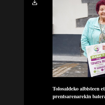
Tolosaldeko albisteen e
prentsarenarekin bater