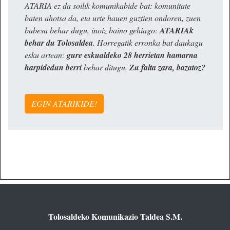
ATARIA ez da soilik komunikabide bat: komunitate
baten ahotsa da, eta urte hauen guztien ondoren, zuen
babesa behar dugu, inoiz baino gehiago:
ATARIAk
behar du Tolosaldea
. Horregatik erronka bat daukagu
esku artean:
gure eskualdeko 28 herrietan hamarna
harpidedun berri
behar ditugu.
Zu falta zara, bazatoz?
EGIN ATARIKIDE!
Tolosaldeko Komunikazio Taldea S.M.