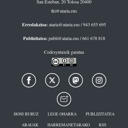
San Esteban, 20 Tolosa 20400
tkt@ataria.eus
Erredakzioa:
ataria@ataria.eus
/ 943 655 695
Publizitatea:
publi@ataria.eus
/ 661 678 818
Codesyntaxek garatua
HONI BURUZ
LEGE OHARRA
PUBLIZITATEA
ARAUAK
HARREMANETARAKO
RSS