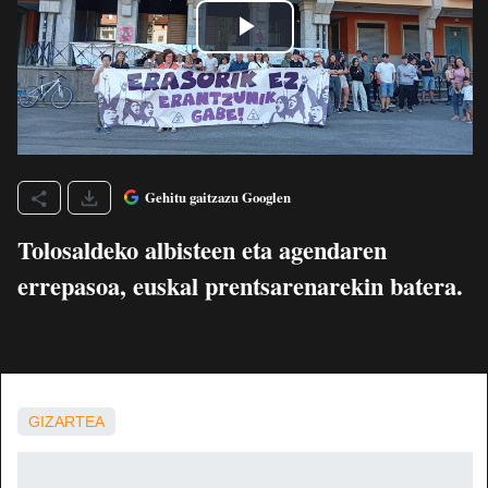
Gehitu gaitzazu Googlen
Tolosaldeko albisteen eta agendaren
errepasoa, euskal prentsarenarekin batera.
GIZARTEA