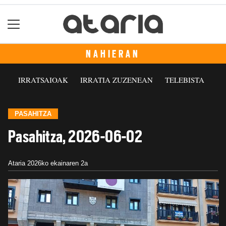
NAHIERAN
IRRATSAIOAK
IRRATIA ZUZENEAN
TELEBISTA
PASAHITZA
Pasahitza, 2026-06-02
Ataria
2026ko ekainaren 2a