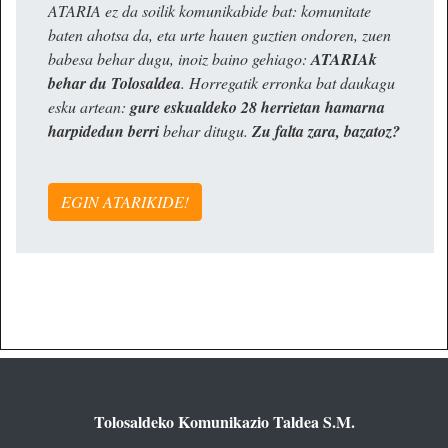
ATARIA ez da soilik komunikabide bat: komunitate
baten ahotsa da, eta urte hauen guztien ondoren, zuen
babesa behar dugu, inoiz baino gehiago:
ATARIAk
behar du Tolosaldea
. Horregatik erronka bat daukagu
esku artean:
gure eskualdeko 28 herrietan hamarna
harpidedun berri
behar ditugu.
Zu falta zara, bazatoz?
EGIN ATARIKIDE!
Tolosaldeko Komunikazio Taldea S.M.