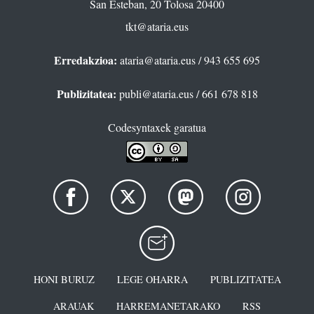
San Esteban, 20 Tolosa 20400
tkt@ataria.eus
Erredakzioa:
ataria@ataria.eus
/ 943 655 695
Publizitatea:
publi@ataria.eus
/ 661 678 818
Codesyntaxek garatua
HONI BURUZ
LEGE OHARRA
PUBLIZITATEA
ARAUAK
HARREMANETARAKO
RSS