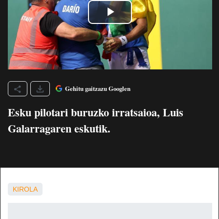
Gehitu gaitzazu Googlen
Esku pilotari buruzko irratsaioa, Luis
Galarragaren eskutik.
KIROLA