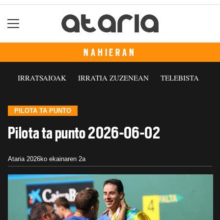
NAHIERAN
IRRATSAIOAK
IRRATIA ZUZENEAN
TELEBISTA
PILOTA TA PUNTO
Pilota ta punto 2026-06-02
Ataria
2026ko ekainaren 2a