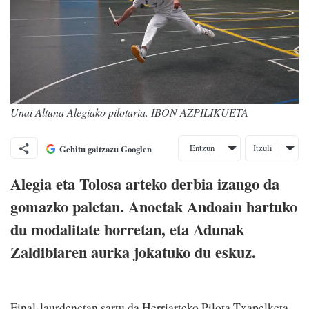
Unai Altuna Alegiako pilotaria. IBON AZPILIKUETA
Entzun
Itzuli
Gehitu gaitzazu Googlen
Alegia eta Tolosa arteko derbia izango da
gomazko paletan. Anoetak Andoain hartuko
du modalitate horretan, eta Adunak
Zaldibiaren aurka jokatuko du eskuz.
Final-laurdenetan sartu da Herriarteko Pilota Txapelketa.