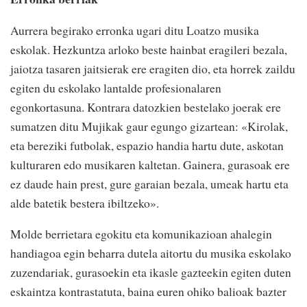
Aurrera begirako erronka ugari ditu Loatzo musika
eskolak. Hezkuntza arloko beste hainbat eragileri bezala,
jaiotza tasaren jaitsierak ere eragiten dio, eta horrek zaildu
egiten du eskolako lantalde profesionalaren
egonkortasuna. Kontrara datozkien bestelako joerak ere
sumatzen ditu Mujikak gaur egungo gizartean: «Kirolak,
eta bereziki futbolak, espazio handia hartu dute, askotan
kulturaren edo musikaren kaltetan. Gainera, gurasoak ere
ez daude hain prest, gure garaian bezala, umeak hartu eta
alde batetik bestera ibiltzeko».
Molde berrietara egokitu eta komunikazioan ahalegin
handiagoa egin beharra dutela aitortu du musika eskolako
zuzendariak, gurasoekin eta ikasle gazteekin egiten duten
eskaintza kontrastatuta, baina euren ohiko balioak bazter