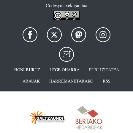
Codesyntaxek garatua
HONI BURUZ
LEGE OHARRA
PUBLIZITATEA
ARAUAK
HARREMANETARAKO
RSS