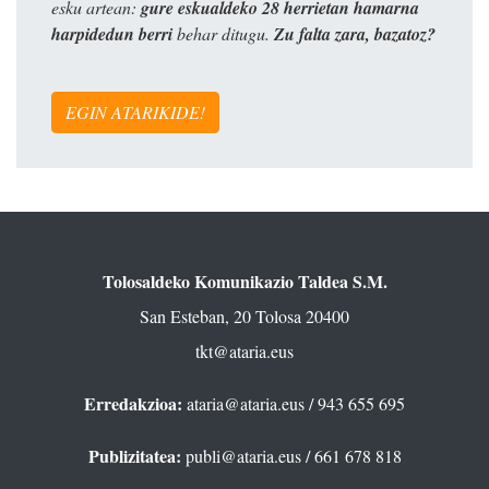
esku artean:
gure eskualdeko 28 herrietan hamarna
harpidedun berri
behar ditugu.
Zu falta zara, bazatoz?
EGIN ATARIKIDE!
Tolosaldeko Komunikazio Taldea S.M.
San Esteban, 20 Tolosa 20400
tkt@ataria.eus
Erredakzioa:
ataria@ataria.eus
/ 943 655 695
Publizitatea:
publi@ataria.eus
/ 661 678 818