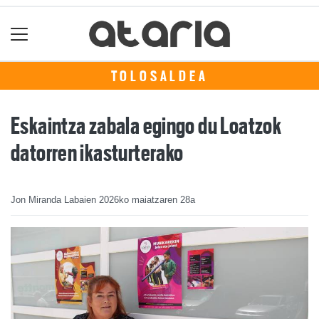
TOLOSALDEA
Eskaintza zabala egingo du Loatzok
datorren ikasturterako
Jon Miranda Labaien
2026ko maiatzaren 28a