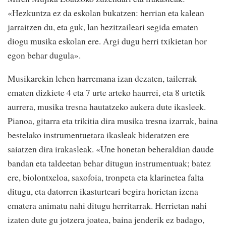
«Hezkuntza ez da eskolan bukatzen: herrian eta kalean
jarraitzen du, eta guk, lan hezitzaileari segida ematen
diogu musika eskolan ere. Argi dugu herri txikietan hor
egon behar dugula».
Musikarekin lehen harremana izan dezaten, tailerrak
ematen dizkiete 4 eta 7 urte arteko haurrei, eta 8 urtetik
aurrera, musika tresna hautatzeko aukera dute ikasleek.
Pianoa, gitarra eta trikitia dira musika tresna izarrak, baina
bestelako instrumentuetara ikasleak bideratzen ere
saiatzen dira irakasleak. «Une honetan beheraldian daude
bandan eta taldeetan behar ditugun instrumentuak; batez
ere, biolontxeloa, saxofoia, tronpeta eta klarinetea falta
ditugu, eta datorren ikasturteari begira horietan izena
ematera animatu nahi ditugu herritarrak. Herrietan nahi
izaten dute gu jotzera joatea, baina jenderik ez badago,