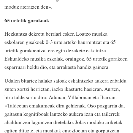
moduz ateratzen den».
65 urtetik gorakoak
Hezkuntza dekretu berriari esker, Loatzo musika
eskolaren gisakoek 0-3 urte arteko haurrentzat eta 65
urtetik gorakoentzat ere egin dezakete eskaintza.
Eskualdeko musika eskolak, oraingoz, 65 urtetik gorakoen
esparruari heldu dio, eta arrakasta handiz gainera.
Udalen bitartez halako saioak eskaintzeko aukera zabaldu
zuten zortzi herrietan, iazko ikasturte hasieran. Aurten,
hiru talde sortu dira: Adunan, Villabonan eta Ibarran.
«Taldeetan emakumeak dira gehienak. Oso pozgarria da,
gaitasun kognitiboak lantzeko aukera izan eta tailerrek
ahalduntzen laguntzen dietelako. Jolas moduko ariketak
egiten dituzte, eta musikak emozioetan eta gorputzean