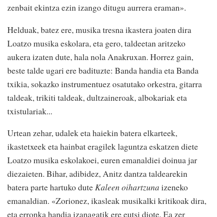
zenbait ekintza ezin izango ditugu aurrera eraman».
Helduak, batez ere, musika tresna ikastera joaten dira
Loatzo musika eskolara, eta gero, taldeetan aritzeko
aukera izaten dute, hala nola Anakruxan. Horrez gain,
beste talde ugari ere badituzte: Banda handia eta Banda
txikia, sokazko instrumentuez osatutako orkestra, gitarra
taldeak, trikiti taldeak, dultzaineroak, albokariak eta
txistulariak...
Urtean zehar, udalek eta haiekin batera elkarteek,
ikastetxeek eta hainbat eragilek laguntza eskatzen diete
Loatzo musika eskolakoei, euren emanaldiei doinua jar
diezaieten. Bihar, adibidez, Anitz dantza taldearekin
batera parte hartuko dute
Kaleen oihartzuna
izeneko
emanaldian. «Zorionez, ikasleak musikalki kritikoak dira,
eta erronka handia izanagatik ere eutsi diote. Ea zer