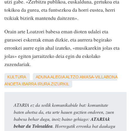
utzi gabe. «Zerbitzu publikoa, euskalduna, gertukoa eta
tokikoa da gurea, eta funtsezkoa da horri eustea, herri
txikiak bizirik mantendu daitezen».
Orain arte Loatzori babesa eman dioten udalei eta
gurasoei eskerrak eman dizkie, eta aurrera begirako
erronkei aurre egin ahal izateko, «musikarekin jolas eta
jolas» egiten jarraitzeko deia egin du eskolako
zuzendariak.
KULTURA
ADUNA
ALEGIA
ALTZO
AMASA-VILLABONA
ANOETA
IBARRA
IRURA
ZIZURKIL
ATARIA ez da soilik komunikabide bat: komunitate
baten ahotsa da, eta urte hauen guztien ondoren, zuen
babesa behar dugu, inoiz baino gehiago:
ATARIAk
behar du Tolosaldea
. Horregatik erronka bat daukagu