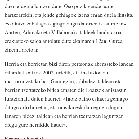
duen eragina lantzen dute. Oso pozik gaude parte
hartzearekin, eta jende gehiagok izena eman duela ikusita,
eskaintza zabalagoa egingo dugu datorren ikasturtean».
Aurten, Adunako eta Villabonako taldeek landutakoa
erakusteko saioa antolatu dute ekainaren 12an, Gurea
zinema aretoan.
Herria eta herrietan bizi diren pertsonak aberasteko lanean
dihardu Loatzok 2002. urtetik, eta inklusioa du
iparrorratzetako bat. Gaur egun, adibidez, taldean eta
herrian txertatzeko bidea ematen die Loatzok aniztasun
funtzionala duten haurrei. «Inoiz baino eskaera gehiago
ditugu arlo honetan, eta musika eskolan egiten dugun
lanaren bidez, taldean eta herrian txertatzen laguntzen
diegu gure herrikide hauei».
Erronka berriak