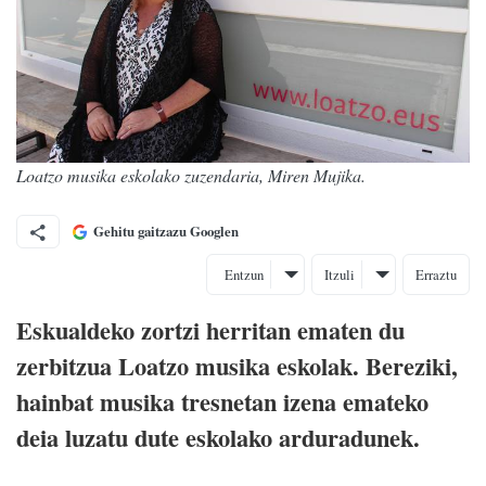
Loatzo musika eskolako zuzendaria, Miren Mujika.
Gehitu gaitzazu Googlen
Entzun
Itzuli
Erraztu
Eskualdeko zortzi herritan ematen du
zerbitzua Loatzo musika eskolak. Bereziki,
hainbat musika tresnetan izena emateko
deia luzatu dute eskolako arduradunek.