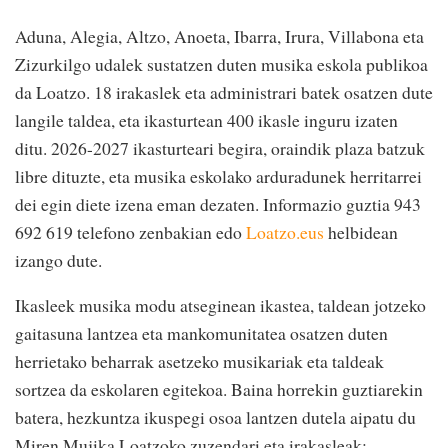
Aduna, Alegia, Altzo, Anoeta, Ibarra, Irura, Villabona eta
Zizurkilgo udalek sustatzen duten musika eskola publikoa
da Loatzo. 18 irakaslek eta administrari batek osatzen dute
langile taldea, eta ikasturtean 400 ikasle inguru izaten
ditu. 2026-2027 ikasturteari begira, oraindik plaza batzuk
libre dituzte, eta musika eskolako arduradunek herritarrei
dei egin diete izena eman dezaten. Informazio guztia 943
692 619 telefono zenbakian edo
Loatzo.eus
helbidean
izango dute.
Ikasleek musika modu atseginean ikastea, taldean jotzeko
gaitasuna lantzea eta mankomunitatea osatzen duten
herrietako beharrak asetzeko musikariak eta taldeak
sortzea da eskolaren egitekoa. Baina horrekin guztiarekin
batera, hezkuntza ikuspegi osoa lantzen dutela aipatu du
Miren Mujika Loatzoko zuzendari eta irakasleak: