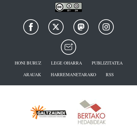
HONI BURUZ
LEGE OHARRA
PUBLIZITATEA
ARAUAK
HARREMANETARAKO
RSS