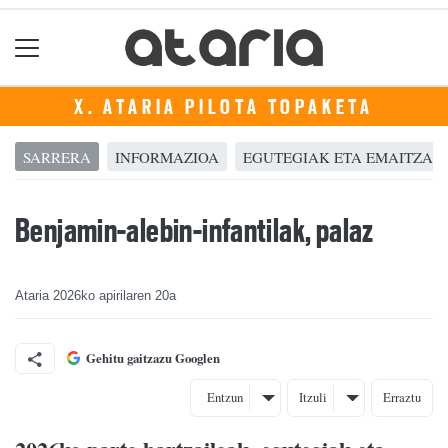
X. ATARIA PILOTA TOPAKETA
SARRERA
INFORMAZIOA
EGUTEGIAK ETA EMAITZAK
Benjamin-alebin-infantilak, palaz
Ataria
2026ko apirilaren 20a
Gehitu gaitzazu Googlen
Entzun
Itzuli
Erraztu