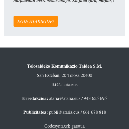
harpidedun berri
behar ditugu.
Zu falta zara, bazatoz?
EGIN ATARIKIDE!
Tolosaldeko Komunikazio Taldea S.M.
San Esteban, 20 Tolosa 20400
tkt@ataria.eus
Erredakzioa:
ataria@ataria.eus
/ 943 655 695
Publizitatea:
publi@ataria.eus
/ 661 678 818
Codesyntaxek garatua