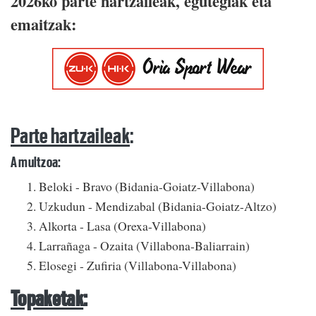
2026ko parte hartzaileak, egutegiak eta
emaitzak:
Parte hartzaileak
:
A multzoa:
Beloki - Bravo (Bidania-Goiatz-Villabona)
Uzkudun - Mendizabal (Bidania-Goiatz-Altzo)
Alkorta - Lasa (Orexa-Villabona)
Larrañaga - Ozaita (Villabona-Baliarrain)
Elosegi - Zufiria (Villabona-Villabona)
Topaketak
: