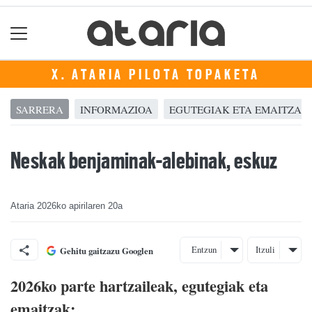
X. ATARIA PILOTA TOPAKETA
SARRERA
INFORMAZIOA
EGUTEGIAK ETA EMAITZAK
Neskak benjaminak-alebinak, eskuz
Ataria
2026ko apirilaren 20a
Entzun
Itzuli
Gehitu gaitzazu Googlen
2026ko parte hartzaileak, egutegiak eta
emaitzak: