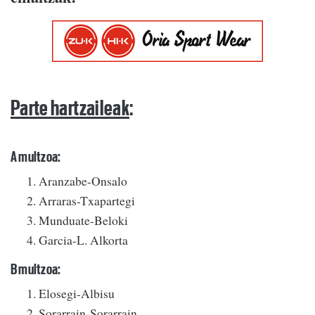
Parte hartzaileak
:
A multzoa:
Aranzabe-Onsalo
Arraras-Txapartegi
Munduate-Beloki
Garcia-L. Alkorta
B multzoa:
Elosegi-Albisu
Sorarrain-Sorarrain