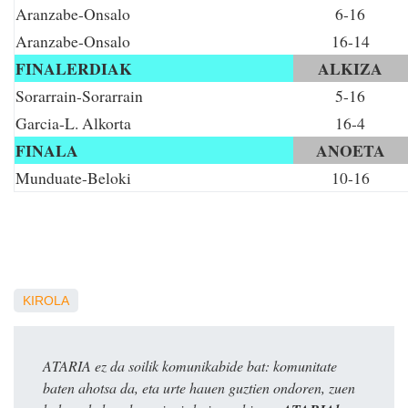
Aranzabe-Onsalo
6-16
Aranzabe-Onsalo
16-14
FINALERDIAK
ALKIZA
Sorarrain-Sorarrain
5-16
Garcia-L. Alkorta
16-4
FINALA
ANOETA
Munduate-Beloki
10-16
KIROLA
ATARIA ez da soilik komunikabide bat: komunitate
baten ahotsa da, eta urte hauen guztien ondoren, zuen