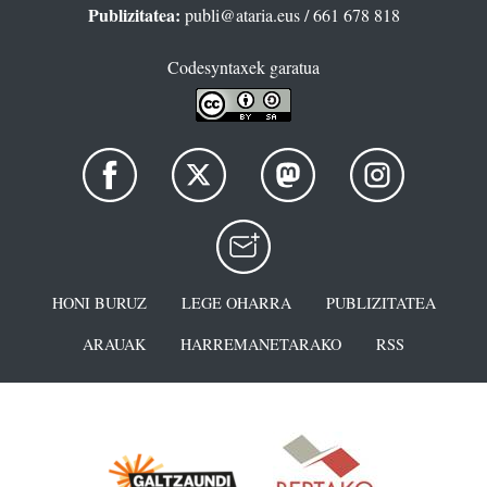
Publizitatea:
publi@ataria.eus
/ 661 678 818
Codesyntaxek garatua
HONI BURUZ
LEGE OHARRA
PUBLIZITATEA
ARAUAK
HARREMANETARAKO
RSS