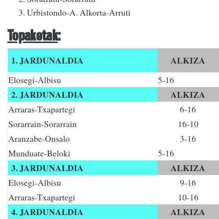
Urbistondo-A. Alkorta-Arruti
Topaketak
:
1. JARDUNALDIA
ALKIZA
Elosegi-Albisu
5-16
2
. JARDUNALDIA
ALKIZA
Arraras-Txapartegi
6-16
Sorarrain-Sorarrain
16-10
Aranzabe-Onsalo
3-16
Munduate-Beloki
5-16
3
. JARDUNALDIA
ALKIZA
Elosegi-Albisu
9-16
Arraras-Txapartegi
10-16
4
. JARDUNALDIA
ALKIZA