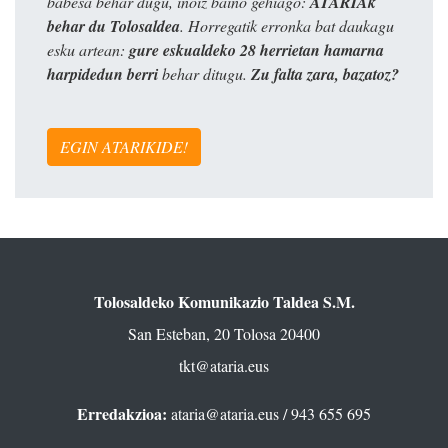
babesa behar dugu, inoiz baino gehiago:
ATARIAk
behar du Tolosaldea
. Horregatik erronka bat daukagu
esku artean:
gure eskualdeko 28 herrietan hamarna
harpidedun berri
behar ditugu.
Zu falta zara, bazatoz?
EGIN ATARIKIDE!
Tolosaldeko Komunikazio Taldea S.M.
San Esteban, 20 Tolosa 20400
tkt@ataria.eus
Erredakzioa:
ataria@ataria.eus
/ 943 655 695