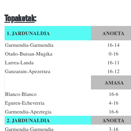
Topaketak
:
1. JARDUNALDIA
ANOETA
Garmendia-Garmendia
16-14
Otaño-Buisan-Mugika
0-16
Larrea-Landa
16-11
Ganzarain-Apezetxea
16-12
AMASA
Blanco-Blanco
16-6
Eguren-Echeverria
4-16
Garmendia-Apeztegia
16-6
2
. JARDUNALDIA
ANOETA
Garmendia-Garmendia
3-16