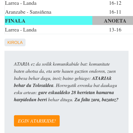
Larrea - Landa
16-12
Aranzabe - Sansiñena
16-11
FINALA
ANOETA
Larrea - Landa
13-16
KIROLA
ATARIA ez da soilik komunikabide bat: komunitate
baten ahotsa da, eta urte hauen guztien ondoren, zuen
babesa behar dugu, inoiz baino gehiago:
ATARIAk
behar du Tolosaldea
. Horregatik erronka bat daukagu
esku artean:
gure eskualdeko 28 herrietan hamarna
harpidedun berri
behar ditugu.
Zu falta zara, bazatoz?
EGIN ATARIKIDE!