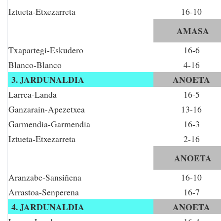
Iztueta-Etxezarreta
16-10
AMASA
Txapartegi-Eskudero
16-6
Blanco-Blanco
4-16
3
. JARDUNALDIA
ANOETA
Larrea-Landa
16-5
Ganzarain-Apezetxea
13-16
Garmendia-Garmendia
16-3
Iztueta-Etxezarreta
2-16
ANOETA
Aranzabe-Sansiñena
16-10
Arrastoa-Senperena
16-7
4
. JARDUNALDIA
ANOETA