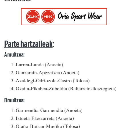
Parte hartzaileak
:
A multzoa:
Larrea-Landa (Anoeta)
Ganzarain-Apezetxea (Anoeta)
Azaldegi-Odriozola-Castro (Tolosa)
Ozaita-Pikabea-Zubeldia (Baliarrain-Ikaztegieta)
B multzoa:
Garmendia-Garmendia (Anoeta)
Iztueta-Etxezarreta (Anoeta)
Otaño-Buisan-Mugika (Tolosa)