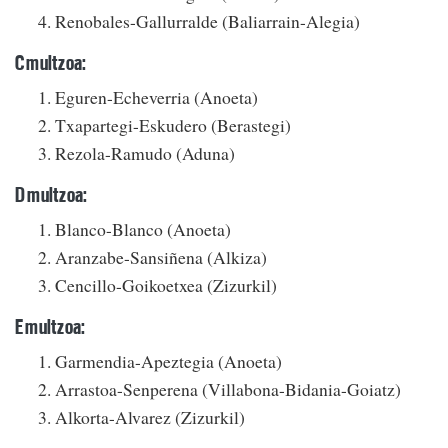
Renobales-Gallurralde (Baliarrain-Alegia)
C multzoa:
Eguren-Echeverria (Anoeta)
Txapartegi-Eskudero (Berastegi)
Rezola-Ramudo (Aduna)
D multzoa:
Blanco-Blanco (Anoeta)
Aranzabe-Sansiñena (Alkiza)
Cencillo-Goikoetxea (Zizurkil)
E multzoa:
Garmendia-Apeztegia (Anoeta)
Arrastoa-Senperena (Villabona-Bidania-Goiatz)
Alkorta-Alvarez (Zizurkil)