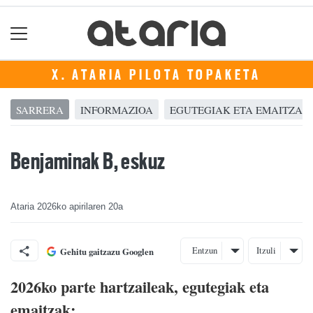
X. ATARIA PILOTA TOPAKETA
SARRERA
INFORMAZIOA
EGUTEGIAK ETA EMAITZAK
Benjaminak B, eskuz
Ataria
2026ko apirilaren 20a
Entzun
Itzuli
Gehitu gaitzazu Googlen
2026ko parte hartzaileak, egutegiak eta
emaitzak: