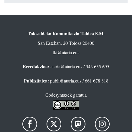
Tolosaldeko Komunikazio Taldea S.M.
San Esteban, 20 Tolosa 20400
tkt@ataria.eus
Erredakzioa:
ataria@ataria.eus
/ 943 655 695
Publizitatea:
publi@ataria.eus
/ 661 678 818
Codesyntaxek garatua