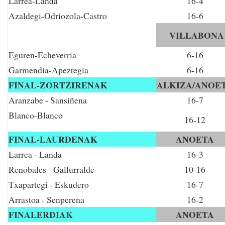
Larrea-Landa
16-4
Azaldegi-Odriozola-Castro
16-6
VILLABONA
Eguren-Echeverria
6-16
Garmendia-Apeztegia
6-16
FINAL-ZORTZIRENAK
ALKIZA/ANOE
Aranzabe - Sansiñena
16-7
Blanco-Blanco
16-12
FINAL-LAURDENAK
ANOETA
Larrea - Landa
16-3
Renobales - Gallurralde
10-16
Txapartegi - Eskudero
16-7
Arrastoa - Senperena
16-2
FINALERDIAK
ANOETA