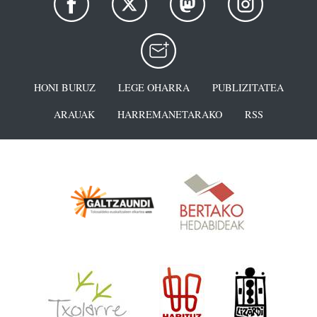
HONI BURUZ
LEGE OHARRA
PUBLIZITATEA
ARAUAK
HARREMANETARAKO
RSS