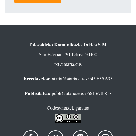
Tolosaldeko Komunikazio Taldea S.M.
San Esteban, 20 Tolosa 20400
tkt@ataria.eus
Erredakzioa:
ataria@ataria.eus
/ 943 655 695
Publizitatea:
publi@ataria.eus
/ 661 678 818
Codesyntaxek garatua