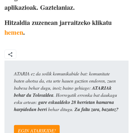
aplikazioak. Gaztelaniaz.
Hitzaldia zuzenean jarraitzeko klikatu
hemen
.
ATARIA ez da soilik komunikabide bat: komunitate
baten ahotsa da, eta urte hauen guztien ondoren, zuen
babesa behar dugu, inoiz baino gehiago:
ATARIAk
behar du Tolosaldea
. Horregatik erronka bat daukagu
esku artean:
gure eskualdeko 28 herrietan hamarna
harpidedun berri
behar ditugu.
Zu falta zara, bazatoz?
EGIN ATARIKIDE!