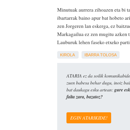
Minutuak aurrera zihoazen eta bi ta
ibartarrak baino apur bat hobeto ar
zen Jorgeren lan eskerga, ez baitzu
Markagailua ez zen mugitu azken tx
Lauburuk lehen faseko etxeko partid
KIROLA
IBARRA
TOLOSA
ATARIA ez da soilik komunikabide 
zuen babesa behar dugu, inoiz ba
bat daukagu esku artean:
gure es
falta zara, bazatoz?
EGIN ATARIKIDE!