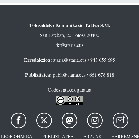
Tolosaldeko Komunikazio Taldea S.M.
San Esteban, 20 Tolosa 20400
tkt@ataria.eus
Erredakzioa:
ataria@ataria.eus
/ 943 655 695
Publizitatea:
publi@ataria.eus
/ 661 678 818
Codesyntaxek garatua
LEGE OHARRA
PUBLIZITATEA
ARAUAK
HARREMANE