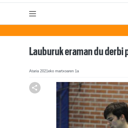
Lauburuk eraman du derbi 
Ataria
2021eko martxoaren 1a