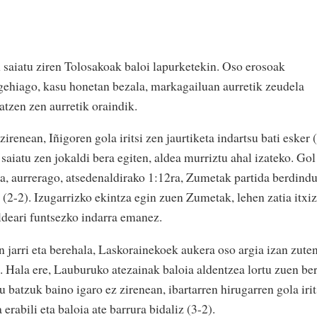
n saiatu ziren Tolosakoak baloi lapurketekin. Oso erosoak
 gehiago, kasu honetan bezala, markagailuan aurretik zeudela
atzen zen aurretik oraindik.
zirenean, Iñigoren gola iritsi zen jaurtiketa indartsu bati esker 
saiatu zen jokaldi bera egiten, aldea murriztu ahal izateko. Gol
a, aurrerago, atsedenaldirako 1:12ra, Zumetak partida berdind
n (2-2). Izugarrizko ekintza egin zuen Zumetak, lehen zatia itxiz
aldeari funtsezko indarra emanez.
n jarri eta berehala, Laskorainekoek aukera oso argia izan zuten
z. Hala ere, Lauburuko atezainak baloia aldentzea lortu zuen be
 batzuk baino igaro ez zirenean, ibartarren hirugarren gola irit
erabili eta baloia ate barrura bidaliz (3-2).