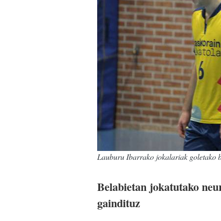
Lauburu Ibarrako jokalariak goletak
Belabietan jokatutako neu
gaindituz