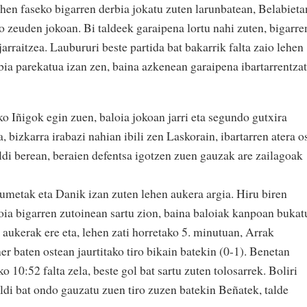
hen faseko bigarren derbia jokatu zuten larunbatean, Belabieta
 zeuden jokoan. Bi taldeek garaipena lortu nahi zuten, bigarre
arraitzea. Laubururi beste partida bat bakarrik falta zaio lehen
bia parekatua izan zen, baina azkenean garaipena ibartarrentzat
 Iñigok egin zuen, baloia jokoan jarri eta segundo gutxira
a, bizkarra irabazi nahian ibili zen Laskorain, ibartarren atera o
ldi berean, beraien defentsa igotzen zuen gauzak are zailagoak
umetak eta Danik izan zuten lehen aukera argia. Hiru biren
oia bigarren zutoinean sartu zion, baina baloiak kanpoan bukat
n aukerak ere eta, lehen zati horretako 5. minutuan, Arrak
r baten ostean jaurtitako tiro bikain batekin (0-1). Benetan
 10:52 falta zela, beste gol bat sartu zuten tolosarrek. Boliri
kaldi bat ondo gauzatu zuen tiro zuzen batekin Beñatek, talde