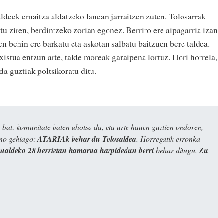
ldeek emaitza aldatzeko lanean jarraitzen zuten. Tolosarrak
itu ziren, berdintzeko zorian egonez. Berriro ere aipagarria izan
en behin ere barkatu eta askotan salbatu baitzuen bere taldea.
istua entzun arte, talde moreak garaipena lortuz. Hori horrela,
a guztiak poltsikoratu ditu.
bat: komunitate baten ahotsa da, eta urte hauen guztien ondoren,
ino gehiago:
ATARIAk behar du Tolosaldea
. Horregatik erronka
kualdeko 28 herrietan hamarna harpidedun berri
behar ditugu.
Zu