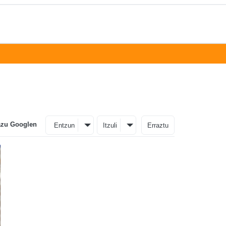
azu Googlen
Entzun
Itzuli
Erraztu