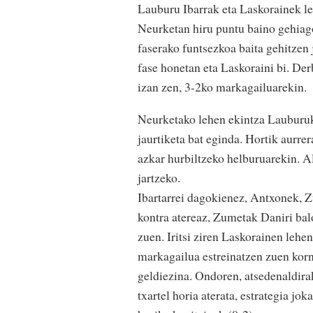
Lauburu Ibarrak eta Laskorainek le
Neurketan hiru puntu baino gehiago
faserako funtsezkoa baita gehitzen j
fase honetan eta Laskoraini bi. Der
izan zen, 3-2ko markagailuarekin.
Neurketako lehen ekintza Lauburuko
jaurtiketa bat eginda. Hortik aurrer
azkar hurbiltzeko helburuarekin. A
jartzeko.
Ibartarrei dagokienez, Antxonek, Z
kontra atereaz, Zumetak Daniri bal
zuen. Iritsi ziren Laskorainen lehe
markagailua estreinatzen zuen korne
geldiezina. Ondoren, atsedenaldirako
txartel horia aterata, estrategia jo