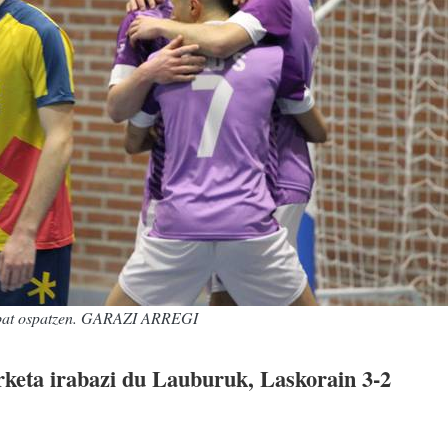
o bat ospatzen. GARAZI ARREGI
rketa irabazi du Lauburuk, Laskorain 3-2