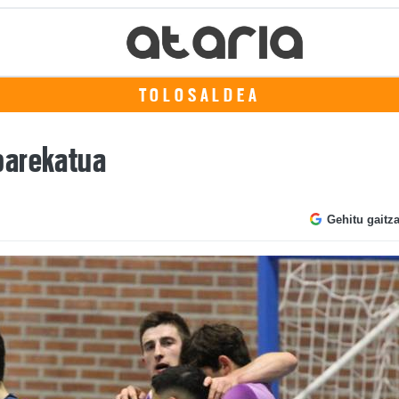
TOLOSALDEA
parekatua
Gehitu gaitz