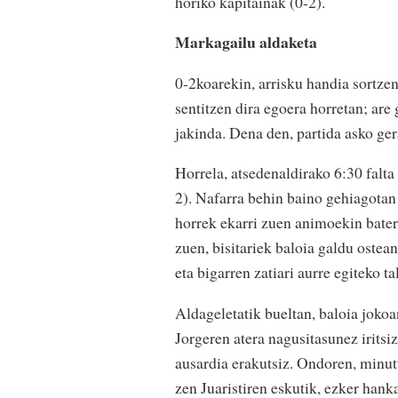
horiko kapitainak (0-2).
Markagailu aldaketa
0-2koarekin, arrisku handia sortze
sentitzen dira egoera horretan; are
jakinda. Dena den, partida asko ger
Horrela, atsedenaldirako 6:30 falta 
2). Nafarra behin baino gehiagotan 
horrek ekarri zuen animoekin bater
zuen, bisitariek baloia galdu ostea
eta bigarren zatiari aurre egiteko t
Aldageletatik bueltan, baloia jokoa
Jorgeren atera nagusitasunez iritsi
ausardia erakutsiz. Ondoren, minutu
zen Juaristiren eskutik, ezker hanka 