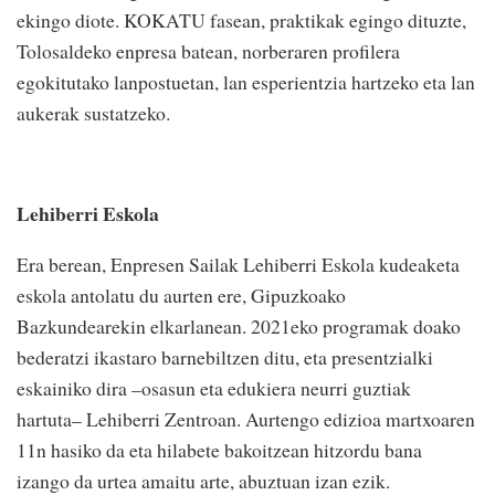
ekingo diote. KOKATU fasean, praktikak egingo dituzte,
Tolosaldeko enpresa batean, norberaren profilera
egokitutako lanpostuetan, lan esperientzia hartzeko eta lan
aukerak sustatzeko.
Lehiberri Eskola
Era berean, Enpresen Sailak Lehiberri Eskola kudeaketa
eskola antolatu du aurten ere, Gipuzkoako
Bazkundearekin elkarlanean. 2021eko programak doako
bederatzi ikastaro barnebiltzen ditu, eta presentzialki
eskainiko dira –osasun eta edukiera neurri guztiak
hartuta– Lehiberri Zentroan. Aurtengo edizioa martxoaren
11n hasiko da eta hilabete bakoitzean hitzordu bana
izango da urtea amaitu arte, abuztuan izan ezik.