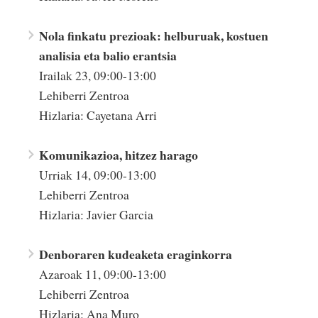
Nola finkatu prezioak: helburuak, kostuen
analisia eta balio erantsia
Irailak 23, 09:00-13:00
Lehiberri Zentroa
Hizlaria: Cayetana Arri
Komunikazioa, hitzez harago
Urriak 14, 09:00-13:00
Lehiberri Zentroa
Hizlaria: Javier Garcia
Denboraren kudeaketa eraginkorra
Azaroak 11, 09:00-13:00
Lehiberri Zentroa
Hizlaria: Ana Muro