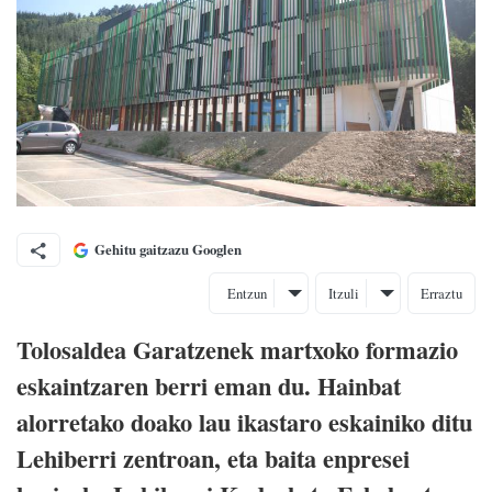
Gehitu gaitzazu Googlen
Entzun
Itzuli
Erraztu
Tolosaldea Garatzenek martxoko formazio
eskaintzaren berri eman du. Hainbat
alorretako doako lau ikastaro eskainiko ditu
Lehiberri zentroan, eta baita enpresei