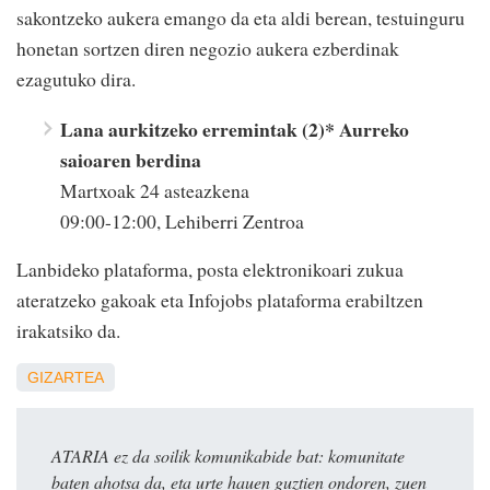
sakontzeko aukera emango da eta aldi berean, testuinguru
honetan sortzen diren negozio aukera ezberdinak
ezagutuko dira.
Lana aurkitzeko erremintak (2)* Aurreko
saioaren berdina
Martxoak 24 asteazkena
09:00-12:00, Lehiberri Zentroa
Lanbideko plataforma, posta elektronikoari zukua
ateratzeko gakoak eta Infojobs plataforma erabiltzen
irakatsiko da.
GIZARTEA
ATARIA ez da soilik komunikabide bat: komunitate
baten ahotsa da, eta urte hauen guztien ondoren, zuen