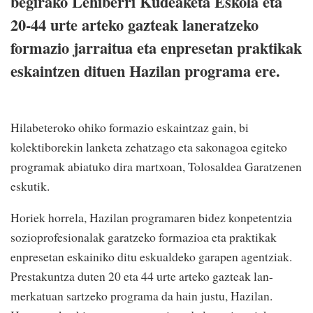
begirako Lehiberri Kudeaketa Eskola eta
20-44 urte arteko gazteak laneratzeko
formazio jarraitua eta enpresetan praktikak
eskaintzen dituen Hazilan programa ere.
Hilabeteroko ohiko formazio eskaintzaz gain, bi
kolektiborekin lanketa zehatzago eta sakonagoa egiteko
programak abiatuko dira martxoan, Tolosaldea Garatzenen
eskutik.
Horiek horrela, Hazilan programaren bidez konpetentzia
sozioprofesionalak garatzeko formazioa eta praktikak
enpresetan eskainiko ditu eskualdeko garapen agentziak.
Prestakuntza duten 20 eta 44 urte arteko gazteak lan-
merkatuan sartzeko programa da hain justu, Hazilan.