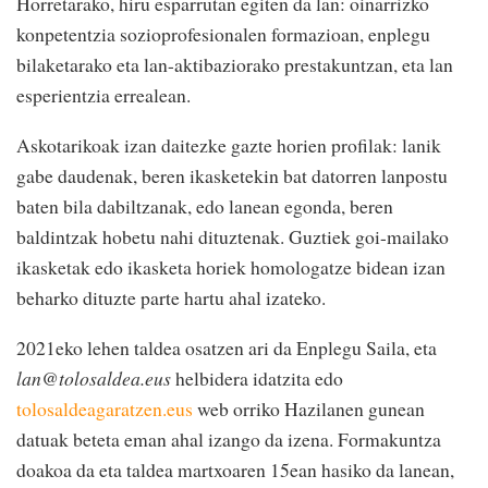
Horretarako, hiru esparrutan egiten da lan: oinarrizko
konpetentzia sozioprofesionalen formazioan, enplegu
bilaketarako eta lan-aktibaziorako prestakuntzan, eta lan
esperientzia errealean.
Askotarikoak izan daitezke gazte horien profilak: lanik
gabe daudenak, beren ikasketekin bat datorren lanpostu
baten bila dabiltzanak, edo lanean egonda, beren
baldintzak hobetu nahi dituztenak. Guztiek goi-mailako
ikasketak edo ikasketa horiek homologatze bidean izan
beharko dituzte parte hartu ahal izateko.
2021eko lehen taldea osatzen ari da Enplegu Saila, eta
lan@tolosaldea.eus
helbidera idatzita edo
tolosaldeagaratzen.eus
web orriko Hazilanen gunean
datuak beteta eman ahal izango da izena. Formakuntza
doakoa da eta taldea martxoaren 15ean hasiko da lanean,