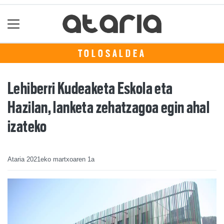
TOLOSALDEA
Lehiberri Kudeaketa Eskola eta
Hazilan, lanketa zehatzagoa egin ahal
izateko
Ataria
2021eko martxoaren 1a