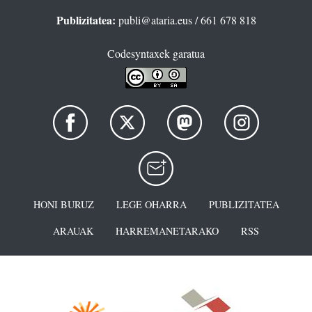
Publizitatea:
publi@ataria.eus
/ 661 678 818
Codesyntaxek garatua
HONI BURUZ
LEGE OHARRA
PUBLIZITATEA
ARAUAK
HARREMANETARAKO
RSS