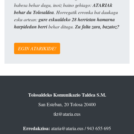
babesa behar dugu, inoiz baino gehiago:
ATARIAk
behar du Tolosaldea
. Horregatik erronka bat daukagu
esku artean:
gure eskualdeko 28 herrietan hamarna
harpidedun berri
behar ditugu.
Zu falta zara, bazatoz?
EGIN ATARIKIDE!
Tolosaldeko Komunikazio Taldea S.M.
San Esteban, 20 Tolosa 20400
tkt@ataria.eus
Erredakzioa:
ataria@ataria.eus
/ 943 655 695