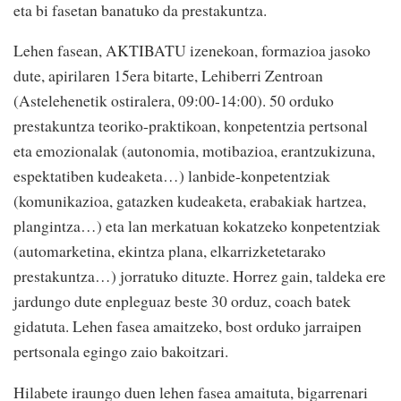
eta bi fasetan banatuko da prestakuntza.
Lehen fasean, AKTIBATU izenekoan, formazioa jasoko
dute, apirilaren 15era bitarte, Lehiberri Zentroan
(Astelehenetik ostiralera, 09:00-14:00). 50 orduko
prestakuntza teoriko-praktikoan, konpetentzia pertsonal
eta emozionalak (autonomia, motibazioa, erantzukizuna,
espektatiben kudeaketa…) lanbide-konpetentziak
(komunikazioa, gatazken kudeaketa, erabakiak hartzea,
plangintza…) eta lan merkatuan kokatzeko konpetentziak
(automarketina, ekintza plana, elkarrizketetarako
prestakuntza…) jorratuko dituzte. Horrez gain, taldeka ere
jardungo dute enpleguaz beste 30 orduz, coach batek
gidatuta. Lehen fasea amaitzeko, bost orduko jarraipen
pertsonala egingo zaio bakoitzari.
Hilabete iraungo duen lehen fasea amaituta, bigarrenari