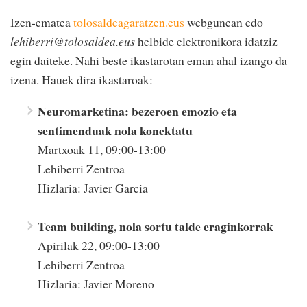
Izen-ematea
tolosaldeagaratzen.eus
webgunean edo
lehiberri@tolosaldea.eus
helbide elektronikora idatziz
egin daiteke. Nahi beste ikastarotan eman ahal izango da
izena. Hauek dira ikastaroak:
Neuromarketina: bezeroen emozio eta
sentimenduak nola konektatu
Martxoak 11, 09:00-13:00
Lehiberri Zentroa
Hizlaria: Javier Garcia
Team building, nola sortu talde eraginkorrak
Apirilak 22, 09:00-13:00
Lehiberri Zentroa
Hizlaria: Javier Moreno