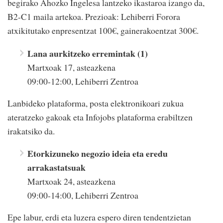
begirako Ahozko Ingelesa lantzeko ikastaroa izango da,
B2-C1 maila artekoa. Prezioak: Lehiberri Forora
atxikitutako enpresentzat 100€, gainerakoentzat 300€.
Lana aurkitzeko erremintak (1)
Martxoak 17, asteazkena
09:00-12:00, Lehiberri Zentroa
Lanbideko plataforma, posta elektronikoari zukua
ateratzeko gakoak eta Infojobs plataforma erabiltzen
irakatsiko da.
Etorkizuneko negozio ideia eta eredu
arrakastatsuak
Martxoak 24, asteazkena
09:00-14:00, Lehiberri Zentroa
Epe labur, erdi eta luzera espero diren tendentzietan