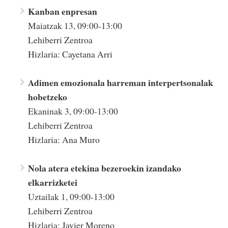
Kanban enpresan
Maiatzak 13, 09:00-13:00
Lehiberri Zentroa
Hizlaria: Cayetana Arri
Adimen emozionala harreman interpertsonalak
hobetzeko
Ekaninak 3, 09:00-13:00
Lehiberri Zentroa
Hizlaria: Ana Muro
Nola atera etekina bezeroekin izandako
elkarrizketei
Uztailak 1, 09:00-13:00
Lehiberri Zentroa
Hizlaria: Javier Moreno