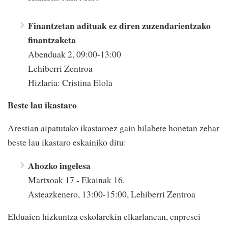
Finantzetan adituak ez diren zuzendarientzako
finantzaketa
Abenduak 2, 09:00-13:00
Lehiberri Zentroa
Hizlaria: Cristina Elola
Beste lau ikastaro
Arestian aipatutako ikastaroez gain hilabete honetan zehar
beste lau ikastaro eskainiko ditu:
Ahozko ingelesa
Martxoak 17 - Ekainak 16.
Asteazkenero, 13:00-15:00, Lehiberri Zentroa
Elduaien hizkuntza eskolarekin elkarlanean, enpresei