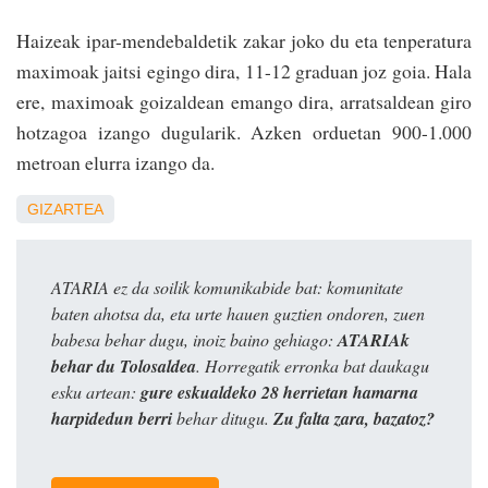
Haizeak ipar-mendebaldetik zakar joko du eta tenperatura
maximoak jaitsi egingo dira, 11-12 graduan joz goia. Hala
ere, maximoak goizaldean emango dira, arratsaldean giro
hotzagoa izango dugularik. Azken orduetan 900-1.000
metroan elurra izango da.
GIZARTEA
ATARIA ez da soilik komunikabide bat: komunitate
baten ahotsa da, eta urte hauen guztien ondoren, zuen
babesa behar dugu, inoiz baino gehiago:
ATARIAk
behar du Tolosaldea
. Horregatik erronka bat daukagu
esku artean:
gure eskualdeko 28 herrietan hamarna
harpidedun berri
behar ditugu.
Zu falta zara, bazatoz?