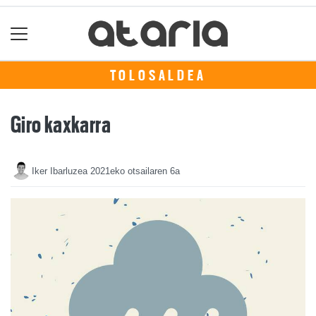
TOLOSALDEA
Giro kaxkarra
Iker Ibarluzea
2021eko otsailaren 6a