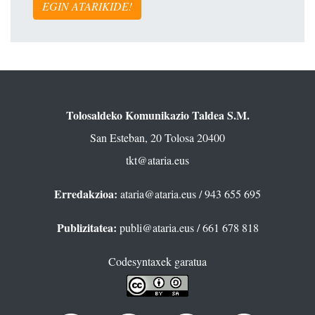
EGIN ATARIKIDE!
Tolosaldeko Komunikazio Taldea S.M.
San Esteban, 20 Tolosa 20400
tkt@ataria.eus
Erredakzioa:
ataria@ataria.eus
/ 943 655 695
Publizitatea:
publi@ataria.eus
/ 661 678 818
Codesyntaxek garatua