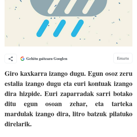
Erraztu
Gehitu gaitzazu Googlen
Giro kaxkarra izango dugu. Egun osoz zeru
estalia izango dugu eta euri kontuak izango
dira hizpide. Euri zaparradak sarri botako
ditu egun osoan zehar, eta tarteka
mardulak izango dira, litro batzuk pilatuko
direlarik.