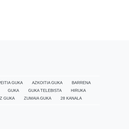
EITIA GUKA
AZKOITIA GUKA
BARRENA
GUKA
GUKA TELEBISTA
HIRUKA
Z GUKA
ZUMAIA GUKA
28 KANALA