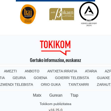
Gertuko informazioa, euskaraz
AMEZTI
ANBOTO
ANTXETA IRRATIA
ATARIA
AZP
TIA
GEURIA
GOIENA
GOIERRI TELEBISTA
GUAIXE
IZMENDI TELEBISTA
ORIO GUKA
TXINTXARRI
ZARAUT
Matx
Gurean
Ttap
Tokikom publizitatea
v16.25.0