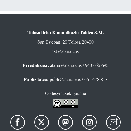
Tolosaldeko Komunikazio Taldea S.M.
San Esteban, 20 Tolosa 20400
tkt@ataria.eus
Erredakzioa:
ataria@ataria.eus
/ 943 655 695
Publizitatea:
publi@ataria.eus
/ 661 678 818
Codesyntaxek garatua