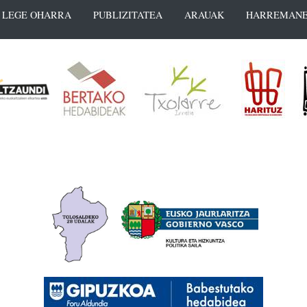
LEGE OHARRA
PUBLIZITATEA
ARAUAK
HARREMANE