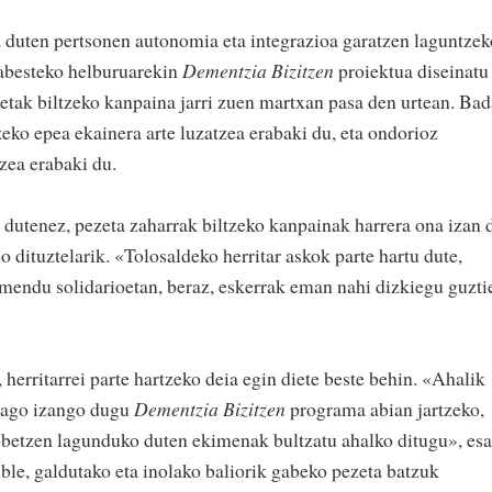
 duten pertsonen autonomia eta integrazioa garatzen laguntzek
 babesteko helburuarekin
Dementzia Bizitzen
proiektua diseinatu
ezetak biltzeko kanpaina jarri zuen martxan pasa den urtean. Bad
ko epea ekainera arte luzatzea erabaki du, eta ondorioz
zea erabaki du.
 dutenez, pezeta zaharrak biltzeko kanpainak harrera ona izan 
o dituztelarik. «Tolosaldeko herritar askok parte hartu dute,
endu solidarioetan, beraz, eskerrak eman nahi dizkiegu guzti
herritarrei parte hartzeko deia egin diete beste behin. «Ahalik
hiago izango dugu
Dementzia Bizitzen
programa abian jartzeko,
hobetzen lagunduko duten ekimenak bultzatu ahalko ditugu», es
ble, galdutako eta inolako baliorik gabeko pezeta batzuk