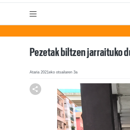
Pezetak biltzen jarraituko 
Ataria
2021eko otsailaren 3a