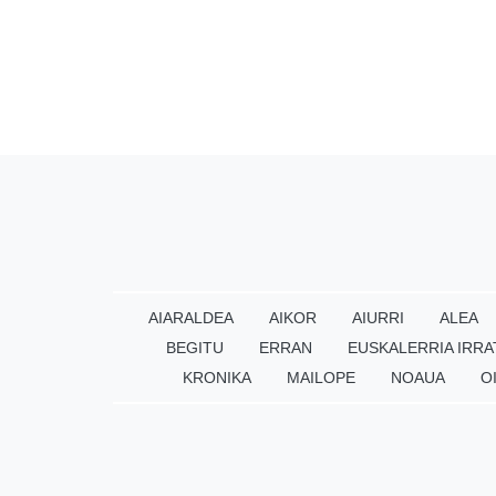
AIARALDEA
AIKOR
AIURRI
ALEA
BEGITU
ERRAN
EUSKALERRIA IRRA
KRONIKA
MAILOPE
NOAUA
O