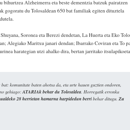
tu bihurtzea Alzheimerra eta beste dementzia batzuk pairatzen
ak gogoratu du Tolosaldean 650 bat familiak egiten dituztela
dutela.
 Shuyana, Soronea eta Berezi dendetan, La Huerta eta Eko Tol
an; Alegiako Maritxu janari dendan; Ibarrako Coviran eta To p
inea harategian utzi ahalko dira, bertan jarritako itsulapikoeta
bat: komunitate baten ahotsa da, eta urte hauen guztien ondoren,
ino gehiago:
ATARIAk behar du Tolosaldea
. Horregatik erronka
kualdeko 28 herrietan hamarna harpidedun berri
behar ditugu.
Zu