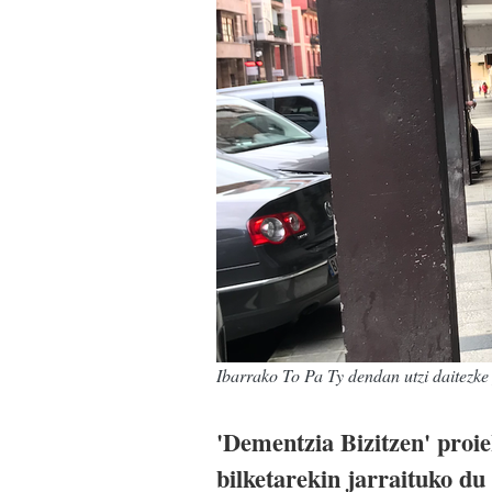
Ibarrako To Pa Ty dendan utzi daitezke
'Dementzia Bizitzen' proie
bilketarekin jarraituko du