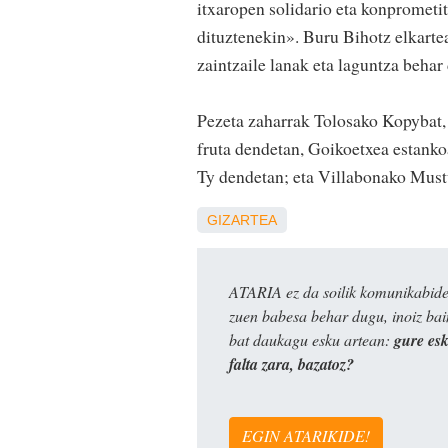
itxaropen solidario eta konprometi
dituztenekin». Buru Bihotz elkarte
zaintzaile lanak eta laguntza behar 
Pezeta zaharrak Tolosako Kopybat,
fruta dendetan, Goikoetxea estanko
Ty dendetan; eta Villabonako Mustur
GIZARTEA
ATARIA ez da soilik komunikabide 
zuen babesa behar dugu, inoiz ba
bat daukagu esku artean:
gure es
falta zara, bazatoz?
EGIN ATARIKIDE!