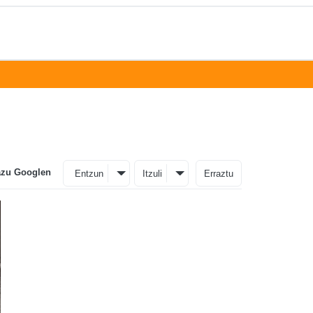
azu Googlen
Entzun
Itzuli
Erraztu