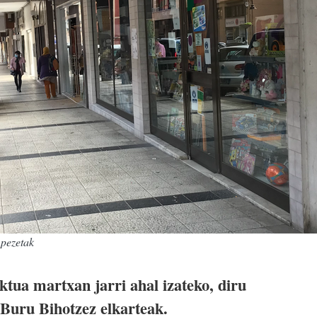
 pezetak
ktua martxan jarri ahal izateko, diru
 Buru Bihotzez elkarteak.