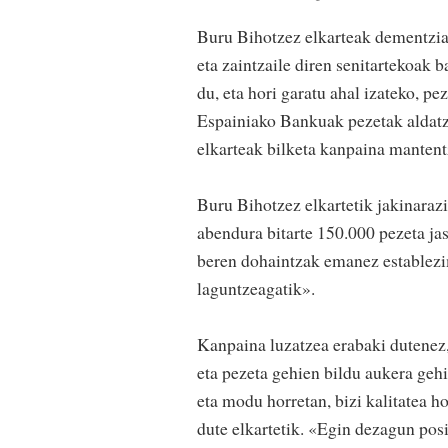
Buru Bihotzez elkarteak dementzia
eta zaintzaile diren senitartekoak
du, eta hori garatu ahal izateko, p
Espainiako Bankuak pezetak aldatze
elkarteak bilketa kanpaina mantent
Buru Bihotzez elkartetik jakinarazi
abendura bitarte 150.000 pezeta jas
beren dohaintzak emanez establezim
laguntzeagatik».
Kanpaina luzatzea erabaki dutenez, 
eta pezeta gehien bildu aukera ge
eta modu horretan, bizi kalitatea 
dute elkartetik. «Egin dezagun posi