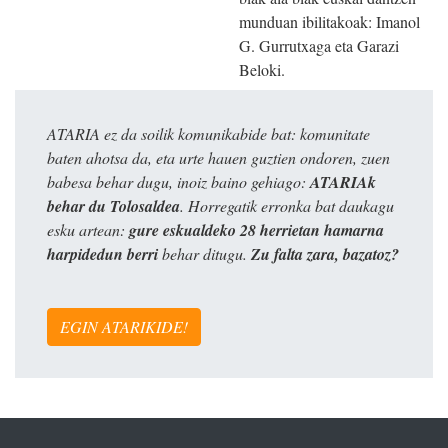
munduan ibilitakoak: Imanol
G. Gurrutxaga eta Garazi
Beloki.
ATARIA ez da soilik komunikabide bat: komunitate
baten ahotsa da, eta urte hauen guztien ondoren, zuen
babesa behar dugu, inoiz baino gehiago:
ATARIAk
behar du Tolosaldea
. Horregatik erronka bat daukagu
esku artean:
gure eskualdeko 28 herrietan hamarna
harpidedun berri
behar ditugu.
Zu falta zara, bazatoz?
EGIN ATARIKIDE!