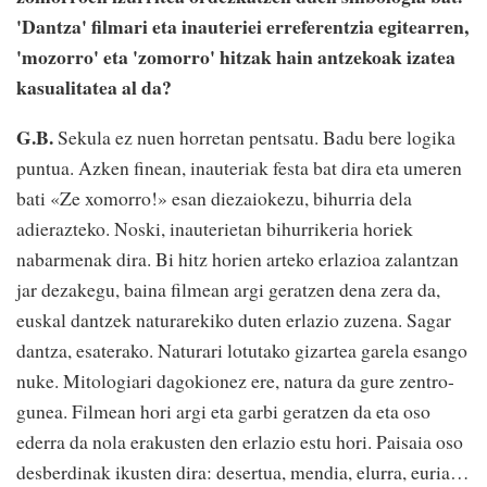
'Dantza' filmari eta inauteriei erreferentzia egitearren,
'mozorro' eta 'zomorro' hitzak hain antzekoak izatea
kasualitatea al da?
G.B.
Sekula ez nuen horretan pentsatu. Badu bere logika
puntua. Azken finean, inauteriak festa bat dira eta umeren
bati «Ze xomorro!» esan diezaiokezu, bihurria dela
adierazteko. Noski, inauterietan bihurrikeria horiek
nabarmenak dira. Bi hitz horien arteko erlazioa zalantzan
jar dezakegu, baina filmean argi geratzen dena zera da,
euskal dantzek naturarekiko duten erlazio zuzena. Sagar
dantza, esaterako. Naturari lotutako gizartea garela esango
nuke. Mitologiari dagokionez ere, natura da gure zentro-
gunea. Filmean hori argi eta garbi geratzen da eta oso
ederra da nola erakusten den erlazio estu hori. Paisaia oso
desberdinak ikusten dira: desertua, mendia, elurra, euria…