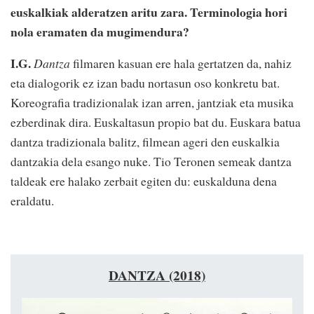
euskalkiak alderatzen aritu zara. Terminologia hori
nola eramaten da mugimendura?
I.G.
Dantza
filmaren kasuan ere hala gertatzen da, nahiz
eta dialogorik ez izan badu nortasun oso konkretu bat.
Koreografia tradizionalak izan arren, jantziak eta musika
ezberdinak dira. Euskaltasun propio bat du. Euskara batua
dantza tradizionala balitz, filmean ageri den euskalkia
dantzakia dela esango nuke. Tio Teronen semeak dantza
taldeak ere halako zerbait egiten du: euskalduna dena
eraldatu.
DANTZA (2018)