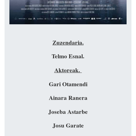
Zuzendaria.
Telmo Esnal.
Aktoreak.
Gari Otamendi
Ainara Ranera
Joseba Astarbe
Josu Garate