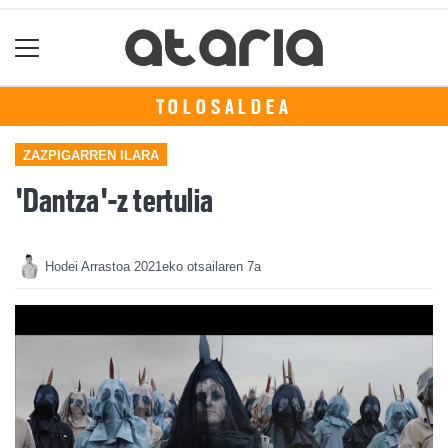
TOLOSALDEA
ZAZPIGARREN ILARA
'Dantza'-z tertulia
Hodei Arrastoa
2021eko otsailaren 7a