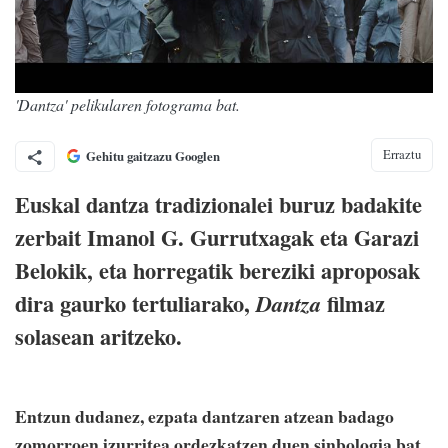
'Dantza' pelikularen fotograma bat.
Erraztu
Gehitu gaitzazu Googlen
Euskal dantza tradizionalei buruz badakite
zerbait Imanol G. Gurrutxagak eta Garazi
Belokik, eta horregatik bereziki aproposak
dira gaurko tertuliarako,
filmaz
Dantza
solasean aritzeko.
Entzun dudanez, ezpata dantzaren atzean badago
zomorroen izurritea ordezkatzen duen sinbologia bat.