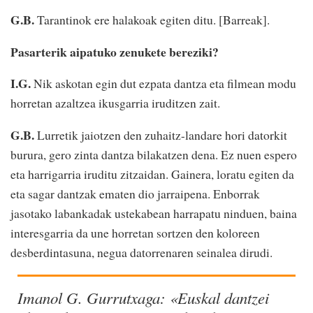
G.B.
Tarantinok ere halakoak egiten ditu. [Barreak].
Pasarterik aipatuko zenukete bereziki?
I.G.
Nik askotan egin dut ezpata dantza eta filmean modu
horretan azaltzea ikusgarria iruditzen zait.
G.B.
Lurretik jaiotzen den zuhaitz-landare hori datorkit
burura, gero zinta dantza bilakatzen dena. Ez nuen espero
eta harrigarria iruditu zitzaidan. Gainera, loratu egiten da
eta sagar dantzak ematen dio jarraipena. Enborrak
jasotako labankadak ustekabean harrapatu ninduen, baina
interesgarria da une horretan sortzen den koloreen
desberdintasuna, negua datorrenaren seinalea dirudi.
Imanol G. Gurrutxaga: «Euskal dantzei