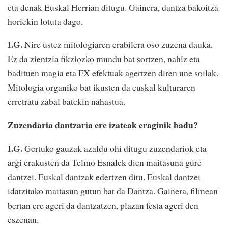
eta denak Euskal Herrian ditugu. Gainera, dantza bakoitza
horiekin lotuta dago.
I.G.
Nire ustez mitologiaren erabilera oso zuzena dauka.
Ez da zientzia fikziozko mundu bat sortzen, nahiz eta
badituen magia eta FX efektuak agertzen diren une soilak.
Mitologia organiko bat ikusten da euskal kulturaren
erretratu zabal batekin nahastua.
Zuzendaria dantzaria ere izateak eraginik badu?
I.G.
Gertuko gauzak azaldu ohi ditugu zuzendariok eta
argi erakusten da Telmo Esnalek dien maitasuna gure
dantzei. Euskal dantzak edertzen ditu. Euskal dantzei
idatzitako maitasun gutun bat da Dantza. Gainera, filmean
bertan ere ageri da dantzatzen, plazan festa ageri den
eszenan.