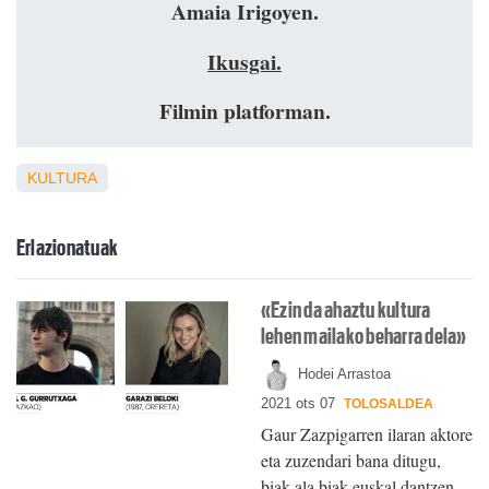
Amaia Irigoyen.
Ikusgai.
Filmin platforman.
KULTURA
Erlazionatuak
«Ezin da ahaztu kultura
lehen mailako beharra dela»
Hodei Arrastoa
2021 ots 07
TOLOSALDEA
Gaur Zazpigarren ilaran aktore
eta zuzendari bana ditugu,
biak ala biak euskal dantzen