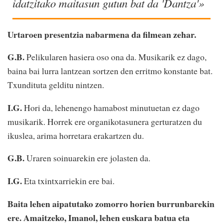
idatzitako maitasun gutun bat da 'Dantza'»
Urtaroen presentzia nabarmena da filmean zehar.
G.B.
Pelikularen hasiera oso ona da. Musikarik ez dago,
baina bai lurra lantzean sortzen den erritmo konstante bat.
Txundituta gelditu nintzen.
I.G.
Hori da, lehenengo hamabost minutuetan ez dago
musikarik. Horrek ere organikotasunera gerturatzen du
ikuslea, arima horretara erakartzen du.
G.B.
Uraren soinuarekin ere jolasten da.
I.G.
Eta txintxarriekin ere bai.
Baita lehen aipatutako zomorro horien burrunbarekin
ere. Amaitzeko, Imanol, lehen euskara batua eta