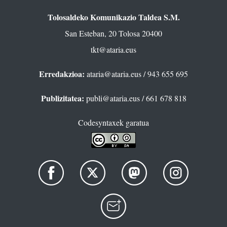
Tolosaldeko Komunikazio Taldea S.M.
San Esteban, 20 Tolosa 20400
tkt@ataria.eus
Erredakzioa:
ataria@ataria.eus
/ 943 655 695
Publizitatea:
publi@ataria.eus
/ 661 678 818
Codesyntaxek garatua