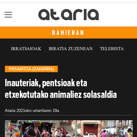
NAHIERAN
IRRATSAIOAK
IRRATIA ZUZENEAN
TELEBISTA
PASAHITZA (ZAHARRA)
Inauteriak, pentsioak eta
etxekotutako animaliez solasaldia
Ataria
2021eko urtarrilaren 29a