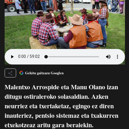
Gehitu gaitzazu Googlen
Malentxo Arrospide eta Manu Olano izan
ditugu ostiraleroko solasaldian. Azken
neurriez eta txertaketaz, egingo ez diren
inauteriez, pentsio sistemaz eta txakurren
etxekotzeaz aritu gara beraiekin.