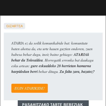
GIZARTEA
ATARIA ez da soilik komunikabide bat: komunitate
baten ahotsa da, eta urte hauen guztien ondoren, zuen
babesa behar dugu, inoiz baino gehiago:
ATARIAk
behar du Tolosaldea
. Horregatik erronka bat daukagu
esku artean:
gure eskualdeko 28 herrietan hamarna
harpidedun berri
behar ditugu.
Zu falta zara, bazatoz?
EGIN ATARIKIDE!