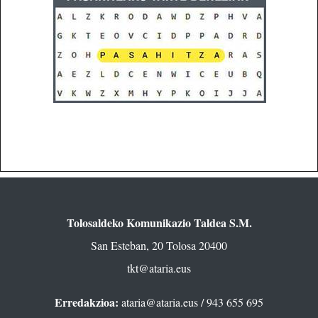
Tolosaldeko Komunikazio Taldea S.M.
San Esteban, 20 Tolosa 20400
tkt@ataria.eus
Erredakzioa:
ataria@ataria.eus
/ 943 655 695