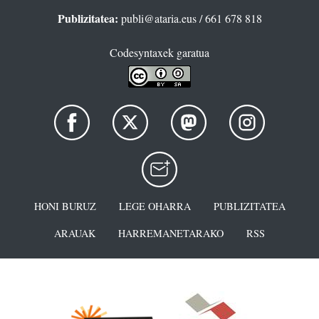
Publizitatea:
publi@ataria.eus
/ 661 678 818
Codesyntaxek garatua
HONI BURUZ
LEGE OHARRA
PUBLIZITATEA
ARAUAK
HARREMANETARAKO
RSS