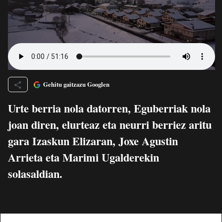
Gehitu gaitzazu Googlen
Urte berria nola datorren, Eguberriak nola
joan diren, elurteaz eta neurri berriez aritu
gara Izaskun Elizaran, Joxe Agustin
Arrieta eta Marimi Ugalderekin
solasaldian.