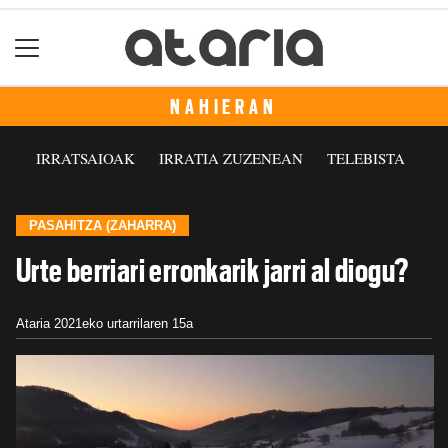
NAHIERAN
IRRATSAIOAK
IRRATIA ZUZENEAN
TELEBISTA
PASAHITZA (ZAHARRA)
Urte berriari erronkarik jarri al diogu?
Ataria
2021eko urtarrilaren 15a