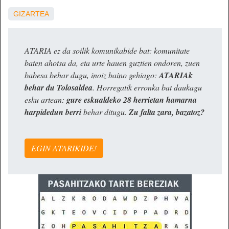
GIZARTEA
ATARIA ez da soilik komunikabide bat: komunitate
baten ahotsa da, eta urte hauen guztien ondoren, zuen
babesa behar dugu, inoiz baino gehiago:
ATARIAk
behar du Tolosaldea
. Horregatik erronka bat daukagu
esku artean:
gure eskualdeko 28 herrietan hamarna
harpidedun berri
behar ditugu.
Zu falta zara, bazatoz?
EGIN ATARIKIDE!