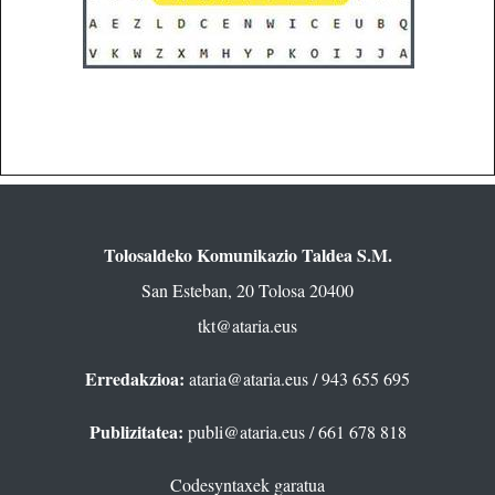
Tolosaldeko Komunikazio Taldea S.M.
San Esteban, 20 Tolosa 20400
tkt@ataria.eus
Erredakzioa:
ataria@ataria.eus
/ 943 655 695
Publizitatea:
publi@ataria.eus
/ 661 678 818
Codesyntaxek garatua