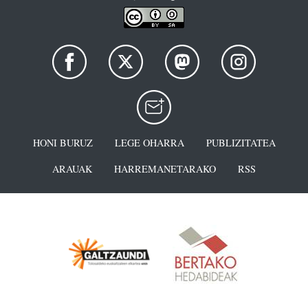
HONI BURUZ
LEGE OHARRA
PUBLIZITATEA
ARAUAK
HARREMANETARAKO
RSS