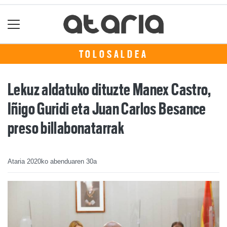
TOLOSALDEA
Lekuz aldatuko dituzte Manex Castro,
Iñigo Guridi eta Juan Carlos Besance
preso billabonatarrak
Ataria
2020ko abenduaren 30a