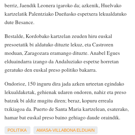
berriz, Jaendik Leonera igaroko da; azkenik, Huelvako
kartzelatik Palentziako Dueñasko espetxera lekualdatuko
dute Besance.
Bestalde, Kordobako kartzelan zeuden hiru euskal
presoetatik bi aldatuko dituzte lekuz, eta Castroren
moduan, Zaragozara eramango dituzte. Anabel Egues
elduaindarra izango da Andaluziako espetxe horretan
geratuko den euskal preso politiko bakarra.
Ondorioz, 150 inguru dira jada azken urteetan egindako
lekualdaketak, gehienak udaren ondoren, nahiz eta preso
batzuk bi aldiz mugitu diren; beraz, kopuru erreala
txikiagoa da. Puerto de Santa Maria kartzelean, esaterako,
hamar bat euskal preso baino gehiago daude oraindik.
POLITIKA
AMASA-VILLABONA
ELDUAIN