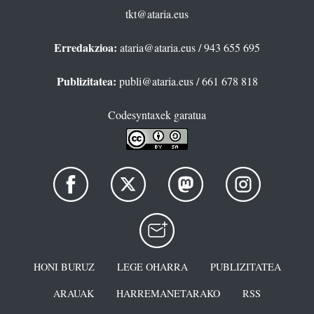
tkt@ataria.eus
Erredakzioa:
ataria@ataria.eus
/ 943 655 695
Publizitatea:
publi@ataria.eus
/ 661 678 818
Codesyntaxek garatua
HONI BURUZ
LEGE OHARRA
PUBLIZITATEA
ARAUAK
HARREMANETARAKO
RSS