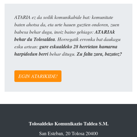
ATARIA ez da soilik komunikabide bat: komunitate
baten ahotsa da, eta urte hauen guztien ondoren, zuen
babesa behar dugu, inoiz baino gehiago:
ATARIAk
behar du Tolosaldea
. Horregatik erronka bat daukagu
esku artean:
gure eskualdeko 28 herrietan hamarna
harpidedun berri
behar ditugu.
Zu falta zara, bazatoz?
EGIN ATARIKIDE!
Tolosaldeko Komunikazio Taldea S.M.
San Esteban, 20 Tolosa 20400