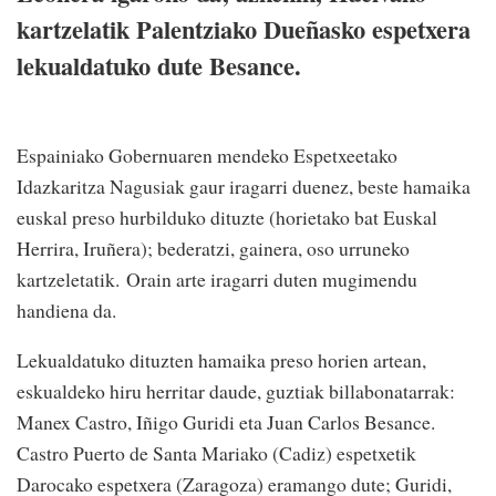
kartzelatik Palentziako Dueñasko espetxera
lekualdatuko dute Besance.
Espainiako Gobernuaren mendeko Espetxeetako
Idazkaritza Nagusiak gaur iragarri duenez, beste hamaika
euskal preso hurbilduko dituzte (horietako bat Euskal
Herrira, Iruñera); bederatzi, gainera, oso urruneko
kartzeletatik. Orain arte iragarri duten mugimendu
handiena da.
Lekualdatuko dituzten hamaika preso horien artean,
eskualdeko hiru herritar daude, guztiak billabonatarrak:
Manex Castro, Iñigo Guridi eta Juan Carlos Besance.
Castro Puerto de Santa Mariako (Cadiz) espetxetik
Darocako espetxera (Zaragoza) eramango dute; Guridi,