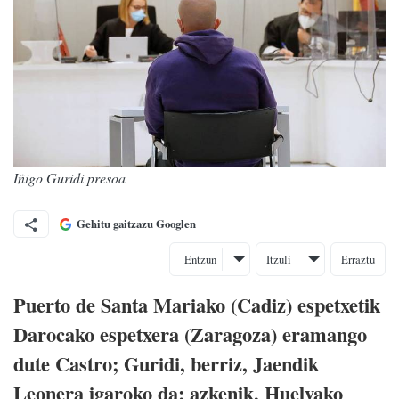
Iñigo Guridi presoa
Gehitu gaitzazu Googlen
Entzun
Itzuli
Erraztu
Puerto de Santa Mariako (Cadiz) espetxetik
Darocako espetxera (Zaragoza) eramango
dute Castro; Guridi, berriz, Jaendik
Leonera igaroko da; azkenik, Huelvako