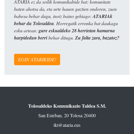
ATARIA ez da soilik komunikabide bat: komunitate
baten ahotsa da, eta urte hauen guztien ondoren, zuen
babesa behar dugu, inoiz baino gehiago:
ATARIAk
behar du Tolosaldea
. Horregatik erronka bat daukagu
esku artean:
gure eskualdeko 28 herrietan hamarna
harpidedun berri
behar ditugu.
Zu falta zara, bazatoz?
EGIN ATARIKIDE!
Tolosaldeko Komunikazio Taldea S.M.
San Esteban, 20 Tolosa 20400
tkt@ataria.eus