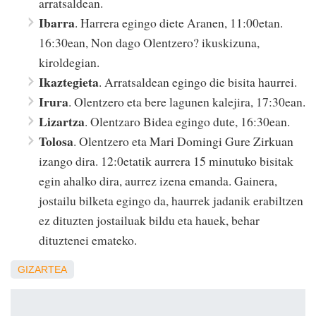
arratsaldean.
Ibarra
. Harrera egingo diete Aranen, 11:00etan.
16:30ean, Non dago Olentzero? ikuskizuna,
kiroldegian.
Ikaztegieta
. Arratsaldean egingo die bisita haurrei.
Irura
. Olentzero eta bere lagunen kalejira, 17:30ean.
Lizartza
. Olentzaro Bidea egingo dute, 16:30ean.
Tolosa
. Olentzero eta Mari Domingi Gure Zirkuan
izango dira. 12:0etatik aurrera 15 minutuko bisitak
egin ahalko dira, aurrez izena emanda. Gainera,
jostailu bilketa egingo da, haurrek jadanik erabiltzen
ez dituzten jostailuak bildu eta hauek, behar
dituztenei emateko.
GIZARTEA