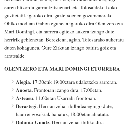
euren hitzordu garrantzitsuenari, eta Tolosaldeko txoko
guztietatik igaroko dira, gaztetxoenen gozamenerako.
Ohiko moduan Gabon egunean igaroko dira Olentzero eta
Mari Domingi, eta harrera egiteko aukera izango dute
herririk gehienetan. Bereziena, agian, Tolosarako aukeratu
duten kokagunea, Gure Zirkuan izango baitira goiz eta
arratsalde.
OLENTZERO ETA MARI DOMINGI ETORRERA
Alegia
. 17:30etik 19:00etara udaletxeko sarreran.
Anoeta
. Frontoian izango dira, 17:00etan.
Asteasu
. 11:00etan Usarrabi frontoian.
Berastegi
. Herrian zehar ibilbidea egingo dute,
haurrei goxokiak banatuz, 18:00etan abiatuta.
Bidania-Goiatz
. Herrian zehar ibiliko dira