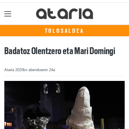
TOLOSALDEA
Badatoz Olentzero eta Mari Domingi
Ataria
2020ko abenduaren 24a