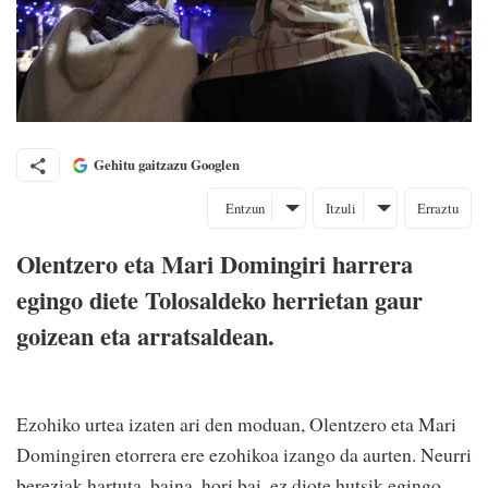
Gehitu gaitzazu Googlen
Entzun
Itzuli
Erraztu
Olentzero eta Mari Domingiri harrera
egingo diete Tolosaldeko herrietan gaur
goizean eta arratsaldean.
Ezohiko urtea izaten ari den moduan, Olentzero eta Mari
Domingiren etorrera ere ezohikoa izango da aurten. Neurri
bereziak hartuta, baina, hori bai, ez diote hutsik egingo