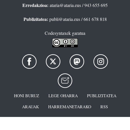
Erredakzioa:
ataria@ataria.eus
/ 943 655 695
Publizitatea:
publi@ataria.eus
/ 661 678 818
Codesyntaxek garatua
HONI BURUZ
LEGE OHARRA
PUBLIZITATEA
ARAUAK
HARREMANETARAKO
RSS